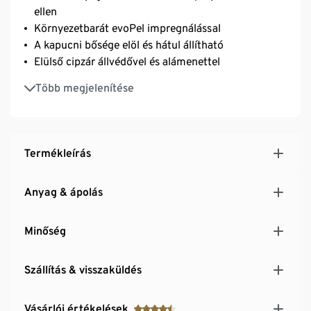
ellen
Környezetbarát evoPel impregnálással
A kapucni bősége elöl és hátul állítható
Elülső cipzár állvédővel és alámenettel
2 oldalsó zseb és egy cipzáras mellzseb
Több megjelenítése
Tépőzáras ujjszegély
Hálós béléssel
Lezárt varrások
Termékleírás
Anyag & ápolás
Minőség
Szállítás & visszaküldés
Vásárlói értékelések