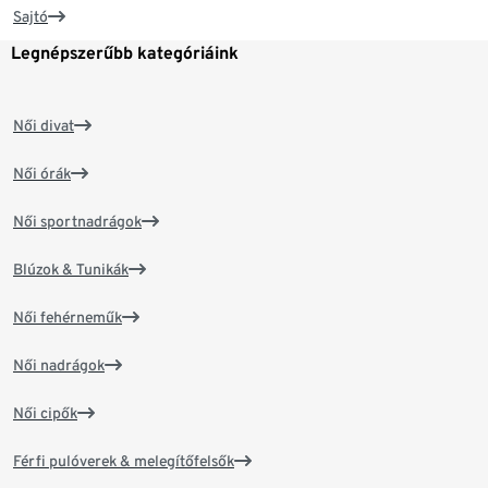
Sajtó
Legnépszerűbb kategóriáink
Női divat
Női órák
Női sportnadrágok
Blúzok & Tunikák
Női fehérneműk
Női nadrágok
Női cipők
Férfi pulóverek & melegítőfelsők