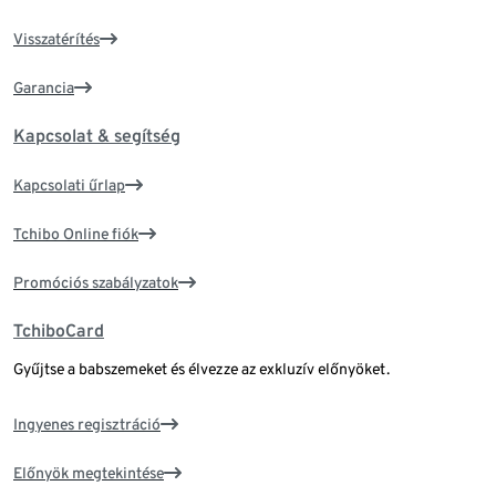
Visszatérítés
Garancia
Kapcsolat & segítség
Kapcsolati űrlap
Tchibo Online fiók
Promóciós szabályzatok
TchiboCard
Gyűjtse a babszemeket és élvezze az exkluzív előnyöket.
Ingyenes regisztráció
Előnyök megtekintése