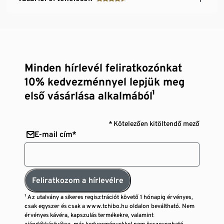
Minden hírlevél feliratkozónkat
10% kedvezménnyel lepjük meg
első vásárlása alkalmából¹
* Kötelezően kitöltendő mező
E-mail cím*
Feliratkozom a hírlevélre
¹ Az utalvány a sikeres regisztrációt követő 1 hónapig érvényes,
csak egyszer és csak a www.tchibo.hu oldalon beváltható. Nem
érvényes kávéra, kapszulás termékekre, valamint
ajándékkártyákra, más kedvezményekkel nem összevonható,