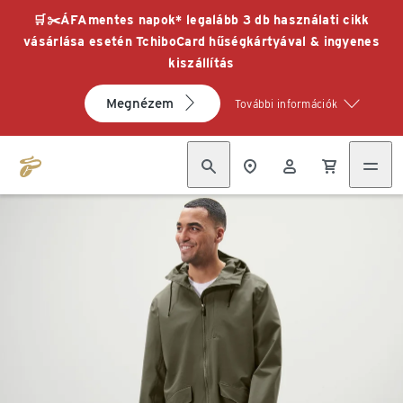
🛒✂️ÁFAmentes napok* legalább 3 db használati cikk
vásárlása esetén TchiboCard hűségkártyával & ingyenes
kiszállítás
Megnézem
További információk