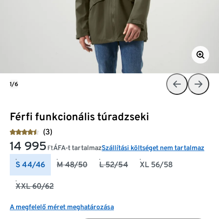
1/6
Férfi funkcionális túradzseki
(3)
14 995
ÁFA-t tartalmaz
Szállítási költséget nem tartalmaz
Ft
S 44/46
M 48/50
L 52/54
XL 56/58
XXL 60/62
A megfelelő méret meghatározása