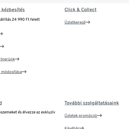
& kézbesítés
Click & Collect
állítás 24 990 Ft felett
Üzletkereső
artnerünk
ím módosítása
d
További szolgáltatásaink
bszemeket és élvezze az exkluzív
Üzletek promóciói
Kávébár