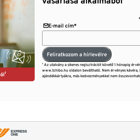
vásárlása alkalmából¹
E-mail cím*
Feliratkozom a hírlevélre
¹ Az utalvány a sikeres regisztrációt követő 1 hónapig érvé
www.tchibo.hu oldalon beváltható. Nem érvényes kávéra, 
ól¹
ajándékkártyákra, más kedvezményekkel nem összevonható