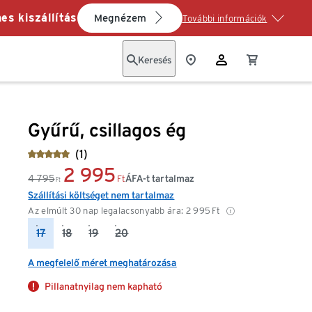
es kiszállítás
Megnézem
További információk
Keresés
Gyűrű, csillagos ég
(1)
2 995
4 795
ÁFA-t tartalmaz
Ft
Ft
Szállítási költséget nem tartalmaz
Az elmúlt 30 nap legalacsonyabb ára:
2 995
Ft
17
18
19
20
A megfelelő méret meghatározása
Pillanatnyilag nem kapható