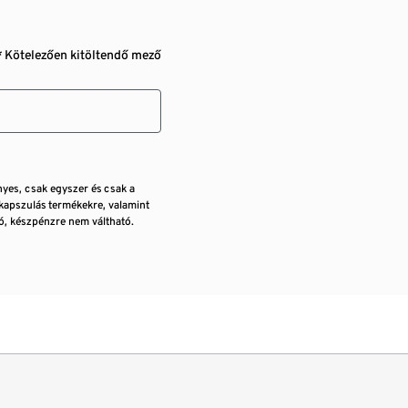
* Kötelezően kitöltendő mező
nyes, csak egyszer és csak a
kapszulás termékekre, valamint
, készpénzre nem váltható.