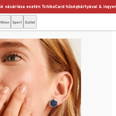
k vásárlása esetén TchiboCard hűségkártyával & ingyen
tthon
Sport
Outlet