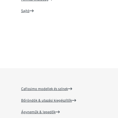
Sajtó
Cafissimo modellek és színek
Bőröndök & utazási kiegészítők
Ágyneműk & lepedők