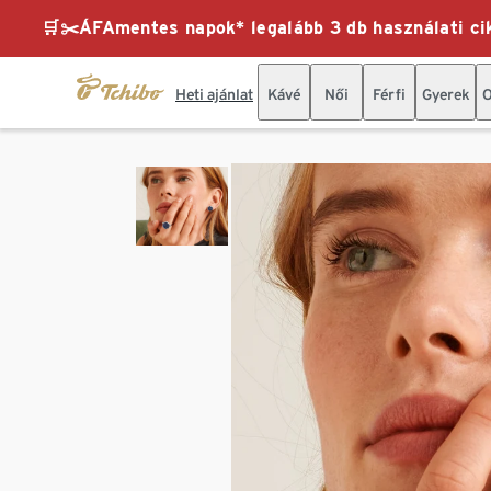
🛒✂️ÁFAmentes napok* legalább 3 db használati cik
Heti ajánlat
Kávé
Női
Férfi
Gyerek
O