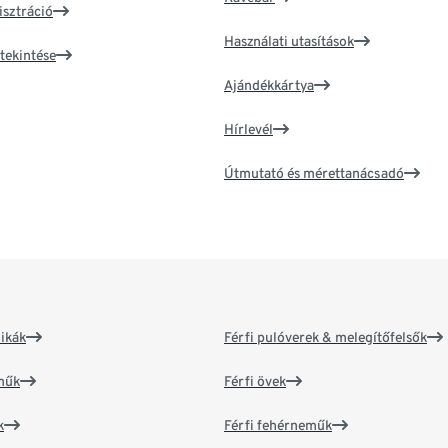
isztráció
Használati utasítások
tekintése
Ajándékkártya
Hírlevél
Útmutató és mérettanácsadó
ikák
Férfi pulóverek & melegítőfelsők
műk
Férfi övek
k
Férfi fehérneműk