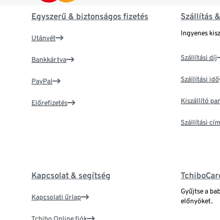
Egyszerű & biztonságos fizetés
Szállítás 
Ingyenes kisz
Utánvét
Szállítási díj
Bankkártya
Szállítási idő
PayPal
Kiszállító p
Előrefizetés
Szállítási c
Kapcsolat & segítség
TchiboCar
Gyűjtse a ba
Kapcsolati űrlap
előnyöket.
Tchibo Online fiók