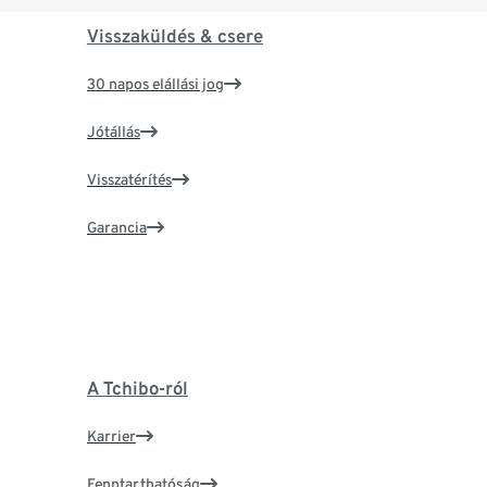
Visszaküldés & csere
30 napos elállási jog
Jótállás
Visszatérítés
Garancia
A Tchibo-ról
Karrier
Fenntarthatóság