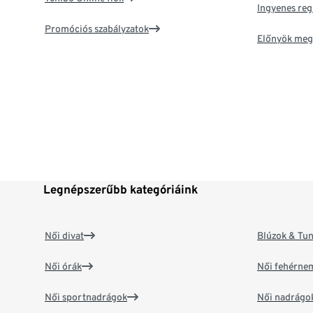
Ingyenes reg
Promóciós szabályzatok
Előnyök meg
Legnépszerűbb kategóriáink
Női divat
Blúzok & Tun
Női órák
Női fehérne
Női sportnadrágok
Női nadrágo