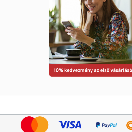
10% kedvezmény az első vásárlásb