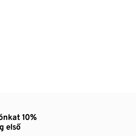
zónkat 10%
g első