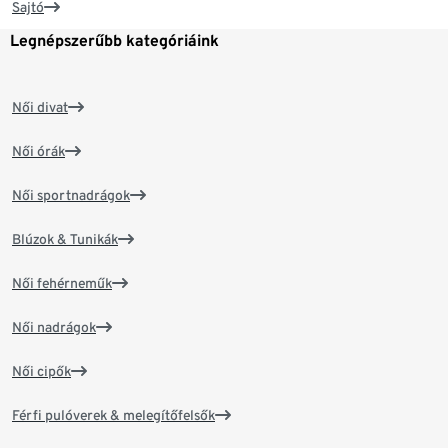
Sajtó
Legnépszerűbb kategóriáink
Női divat
Női órák
Női sportnadrágok
Blúzok & Tunikák
Női fehérneműk
Női nadrágok
Női cipők
Férfi pulóverek & melegítőfelsők