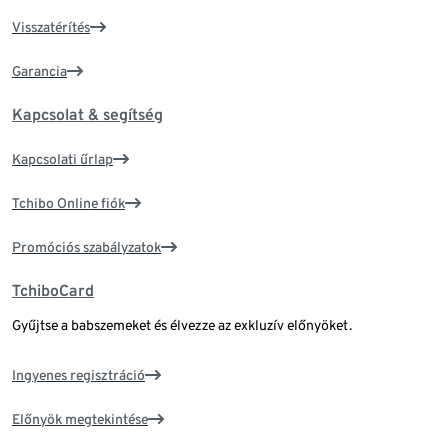
Visszatérítés
Garancia
Kapcsolat & segítség
Kapcsolati űrlap
Tchibo Online fiók
Promóciós szabályzatok
TchiboCard
Gyűjtse a babszemeket és élvezze az exkluzív előnyöket.
Ingyenes regisztráció
Előnyök megtekintése