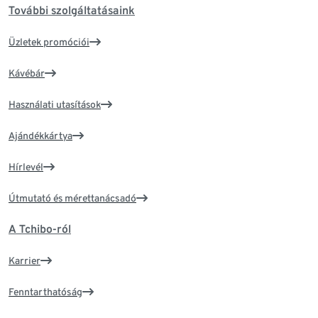
További szolgáltatásaink
Üzletek promóciói
Kávébár
Használati utasítások
Ajándékkártya
Hírlevél
Útmutató és mérettanácsadó
A Tchibo-ról
Karrier
Fenntarthatóság