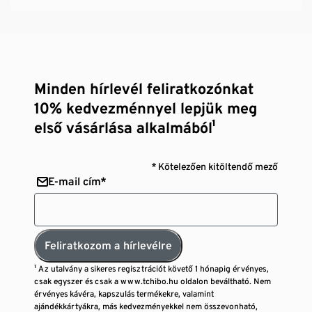
Minden hírlevél feliratkozónkat
10% kedvezménnyel lepjük meg
első vásárlása alkalmából¹
* Kötelezően kitöltendő mező
E-mail cím*
Feliratkozom a hírlevélre
¹ Az utalvány a sikeres regisztrációt követő 1 hónapig érvényes,
csak egyszer és csak a www.tchibo.hu oldalon beváltható. Nem
érvényes kávéra, kapszulás termékekre, valamint
ajándékkártyákra, más kedvezményekkel nem összevonható,