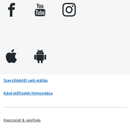
facebook
youtube
instagram
appleinc
android
Szerződéstől való elállás
Kávé előfizetés felmondása
Kapcsolat & segítség