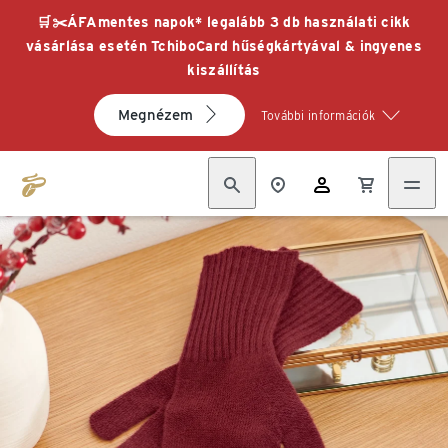
🛒✂️ÁFAmentes napok* legalább 3 db használati cikk
vásárlása esetén TchiboCard hűségkártyával & ingyenes
kiszállítás
Megnézem
További információk