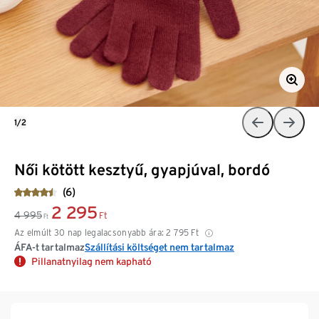
1/2
Női kötött kesztyű, gyapjúval, bordó
(6)
2 295
4 995
Ft
Ft
Az elmúlt 30 nap legalacsonyabb ára:
2 795
Ft
ÁFA-t tartalmaz
Szállítási költséget nem tartalmaz
Pillanatnyilag nem kapható