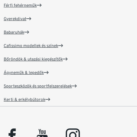
Férfi fehérneműk
Gyerekdivat
Babaruhák
Cafissimo modellek és színek
Bőröndök & utazási kiegészítők
Ágyneműk & lepedők
Sporteszközök és sportfelszerelések
Kerti & erkélybútorok
facebook
youtube
instagram