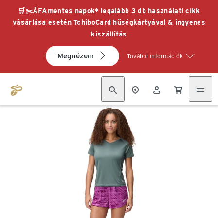
🛒✂️ÁFAmentes napok* legalább 3 db használati cikk
vásárlása esetén TchiboCard hűségkártyával & ingyenes
kiszállítás
Megnézem
További információk