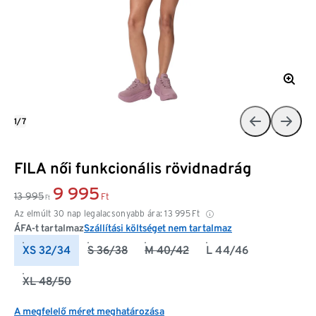
1/7
FILA női funkcionális rövidnadrág
9 995
13 995
Ft
Ft
Az elmúlt 30 nap legalacsonyabb ára:
13 995
Ft
ÁFA-t tartalmaz
Szállítási költséget nem tartalmaz
XS 32/34
S 36/38
M 40/42
L 44/46
XL 48/50
A megfelelő méret meghatározása