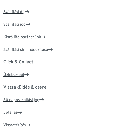
Szállítási díj
Szállítási idő
Kiszállító partnerünk
Szállítási cím módosítása
Click & Collect
Üzletkereső
Visszaküldés & csere
30 napos elállási jog
Jótállás
Visszatérítés