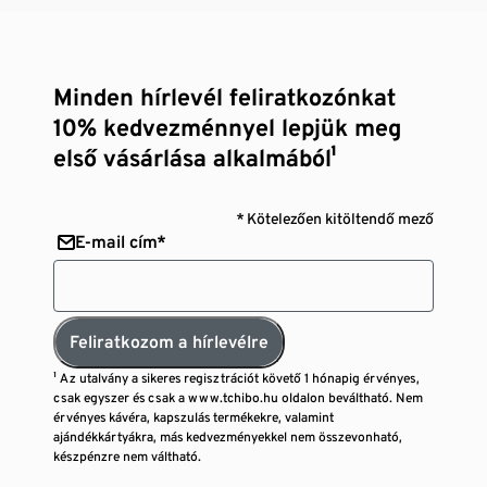
Minden hírlevél feliratkozónkat
10% kedvezménnyel lepjük meg
első vásárlása alkalmából¹
* Kötelezően kitöltendő mező
E-mail cím*
Feliratkozom a hírlevélre
¹ Az utalvány a sikeres regisztrációt követő 1 hónapig érvényes,
csak egyszer és csak a www.tchibo.hu oldalon beváltható. Nem
érvényes kávéra, kapszulás termékekre, valamint
ajándékkártyákra, más kedvezményekkel nem összevonható,
készpénzre nem váltható.