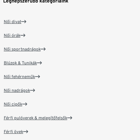
Legnépszerűbb kategóriáink
Női divat
Női órák
Női sportnadrágok
Blúzok & Tunikák
Női fehérneműk
Női nadrágok
Női cipők
Férfi pulóverek & melegítőfelsők
Férfi övek