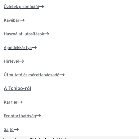
Üzletek promóciói
Kávébár
Használati utasítások
Ajándékkártya
Hírlevél
Útmutató és mérettanácsadó
A Tchibo-ról
Karrier
Fenntarthatóság
Sajtó