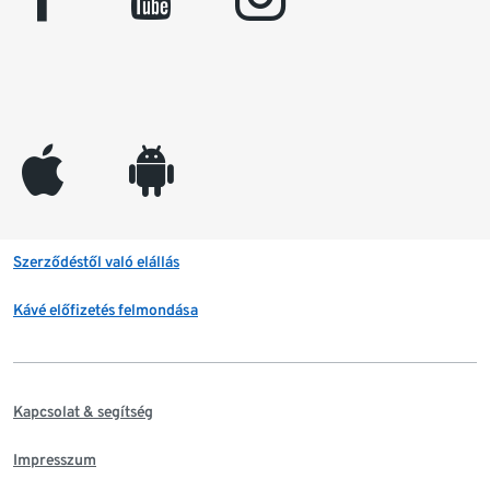
appleinc
android
Szerződéstől való elállás
Kávé előfizetés felmondása
Kapcsolat & segítség
Impresszum