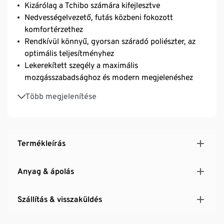
Kizárólag a Tchibo számára kifejlesztve
Nedvességelvezető, futás közbeni fokozott
komfortérzethez
Rendkívül könnyű, gyorsan száradó poliészter, az
optimális teljesítményhez
Lekerekített szegély a maximális
mozgásszabadsághoz és modern megjelenéshez
A derékpánt belsejében zseb, kulcs, aprópénz stb.
Több megjelenítése
biztonságos elhelyezésére.
Jobb láthatóság fényvisszaverő dizájnelemekkel
Termékleírás
Anyag & ápolás
Szállítás & visszaküldés