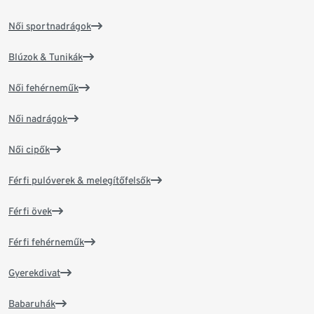
Női sportnadrágok
Blúzok & Tunikák
Női fehérneműk
Női nadrágok
Női cipők
Férfi pulóverek & melegítőfelsők
Férfi övek
Férfi fehérneműk
Gyerekdivat
Babaruhák