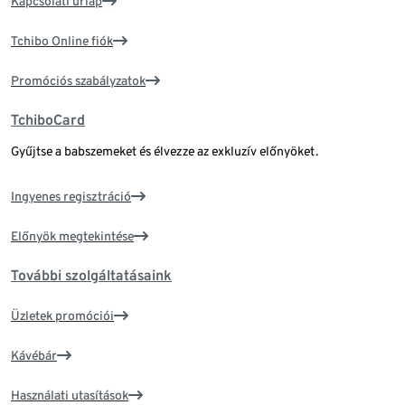
Kapcsolati űrlap
Tchibo Online fiók
Promóciós szabályzatok
TchiboCard
Gyűjtse a babszemeket és élvezze az exkluzív előnyöket.
Ingyenes regisztráció
Előnyök megtekintése
További szolgáltatásaink
Üzletek promóciói
Kávébár
Használati utasítások