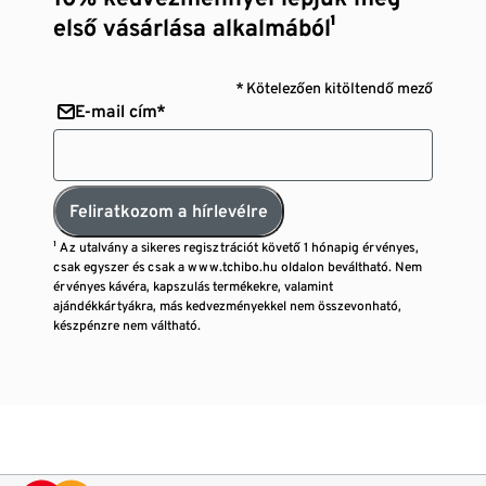
első vásárlása alkalmából¹
* Kötelezően kitöltendő mező
E-mail cím*
Feliratkozom a hírlevélre
¹ Az utalvány a sikeres regisztrációt követő 1 hónapig érvényes,
csak egyszer és csak a www.tchibo.hu oldalon beváltható. Nem
érvényes kávéra, kapszulás termékekre, valamint
ajándékkártyákra, más kedvezményekkel nem összevonható,
készpénzre nem váltható.