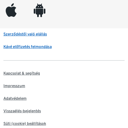
appleinc
android
Szerződéstől való elállás
Kávé előfizetés felmondása
Kapcsolat & segítség
Impresszum
Adatvédelem
Visszaélés-bejelentés
Süti (cookie) beállítások