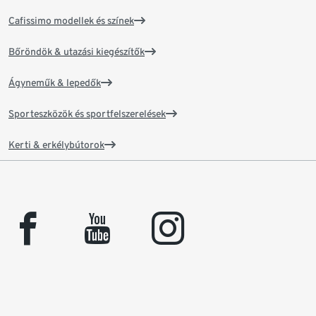
Cafissimo modellek és színek
Bőröndök & utazási kiegészítők
Ágyneműk & lepedők
Sporteszközök és sportfelszerelések
Kerti & erkélybútorok
facebook
youtube
instagram