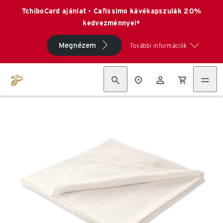
TchiboCard ajánlat - Cafissimo kávékapszulák 20%
kedvezménnyel*
Megnézem
További információk