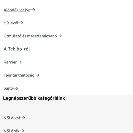
Ajándékkártya
Hírlevél
Útmutató és mérettanácsadó
A Tchibo-ról
Karrier
Fenntarthatóság
Sajtó
Legnépszerűbb kategóriáink
Női divat
Női órák