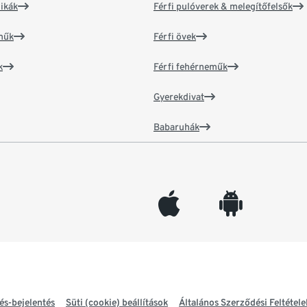
ikák
Férfi pulóverek & melegítőfelsők
műk
Férfi övek
k
Férfi fehérneműk
Gyerekdivat
Babaruhák
appleinc
android
és-bejelentés
Süti (cookie) beállítások
Általános Szerződési Feltétele