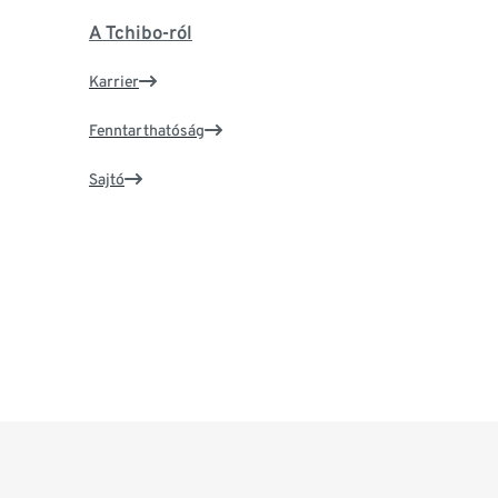
A Tchibo-ról
Karrier
Fenntarthatóság
Sajtó