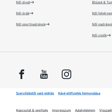
Női divat
Blúzok & Tun
Női órák
Női fehérne
Női sportnadrágok
Női nadrágo
Női cipők
facebook
youtube
instagram
Szerződéstől való elállás
Kávé előfizetés felmondása
Kapcsolat & segítség
Impresszum
Adatvédelem
Visszaél