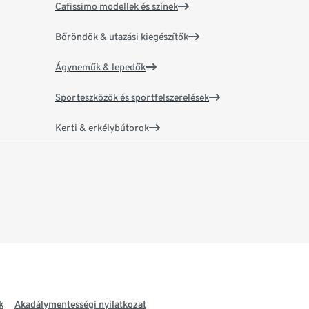
Cafissimo modellek és színek
Bőröndök & utazási kiegészítők
Ágyneműk & lepedők
Sporteszközök és sportfelszerelések
Kerti & erkélybútorok
k
Akadálymentességi nyilatkozat