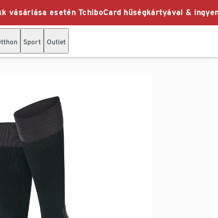
k vásárlása esetén TchiboCard hűségkártyával & ingyen
tthon
Sport
Outlet