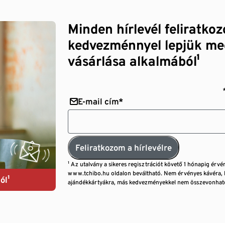
Minden hírlevél feliratko
kedvezménnyel lepjük me
vásárlása alkalmából¹
E-mail cím*
Feliratkozom a hírlevélre
¹ Az utalvány a sikeres regisztrációt követő 1 hónapig érvé
www.tchibo.hu oldalon beváltható. Nem érvényes kávéra, 
ól¹
ajándékkártyákra, más kedvezményekkel nem összevonható