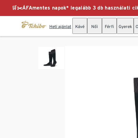
🛒✂️ÁFAmentes napok* legalább 3 db használati cik
Heti ajánlat
Kávé
Női
Férfi
Gyerek
O