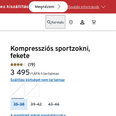
es kiszállítás
Megnézem
További információk
Keresés
Kompressziós sportzokni,
fekete
(19)
3 495
ÁFA-t tartalmaz
Ft
Szállítási költséget nem tartalmaz
35-38
39-42
43-46
A megfelelő méret meghatározása