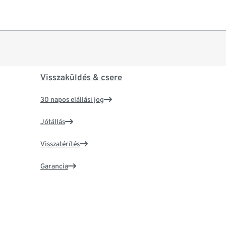
Visszaküldés & csere
30 napos elállási jog
Jótállás
Visszatérítés
Garancia