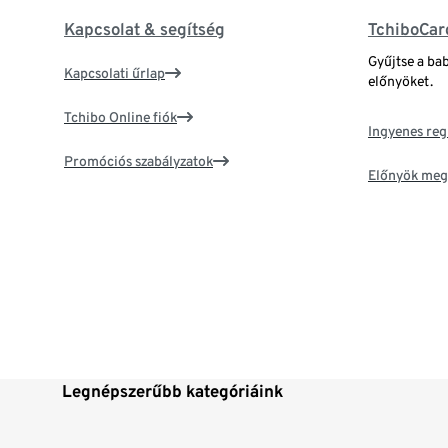
Kapcsolat & segítség
TchiboCar
Gyűjtse a ba
Kapcsolati űrlap
előnyöket.
Tchibo Online fiók
Ingyenes reg
Promóciós szabályzatok
Előnyök meg
Legnépszerűbb kategóriáink