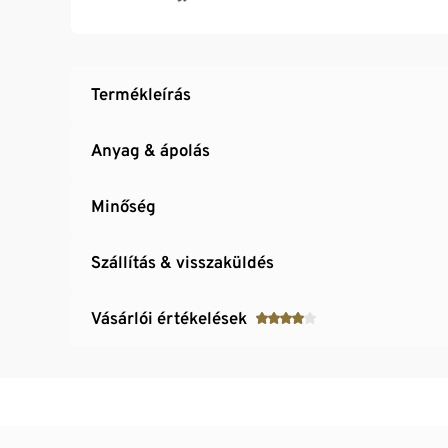
Különösen lapos orrvarrás
Uniszex
Poliamiddal
Termékleírás
Anyag & ápolás
Minőség
Szállítás & visszaküldés
Vásárlói értékelések