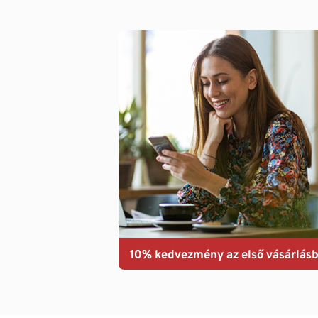
10% kedvezmény az első vásárlásb