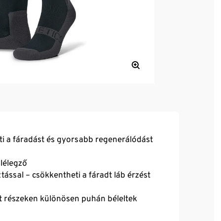
i a fáradást és gyorsabb regenerálódást
 lélegző
sal – csökkentheti a fáradt láb érzést
t részeken különösen puhán béleltek