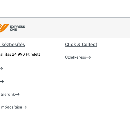
& kézbesítés
Click & Collect
állítás 24 990 Ft felett
Üzletkereső
artnerünk
ím módosítása