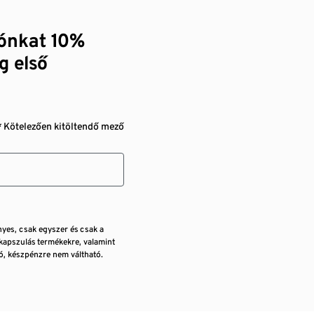
zónkat 10%
g első
* Kötelezően kitöltendő mező
nyes, csak egyszer és csak a
kapszulás termékekre, valamint
, készpénzre nem váltható.