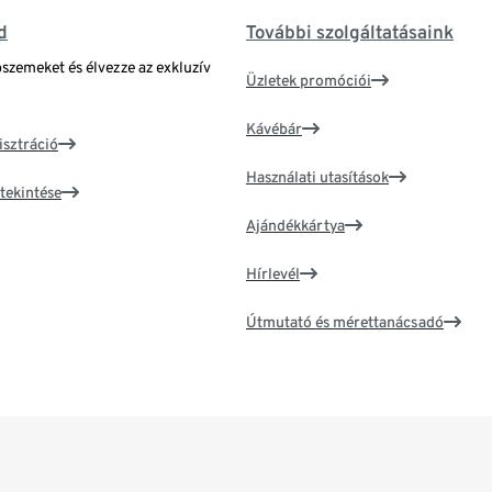
d
További szolgáltatásaink
bszemeket és élvezze az exkluzív
Üzletek promóciói
Kávébár
isztráció
Használati utasítások
tekintése
Ajándékkártya
Hírlevél
Útmutató és mérettanácsadó