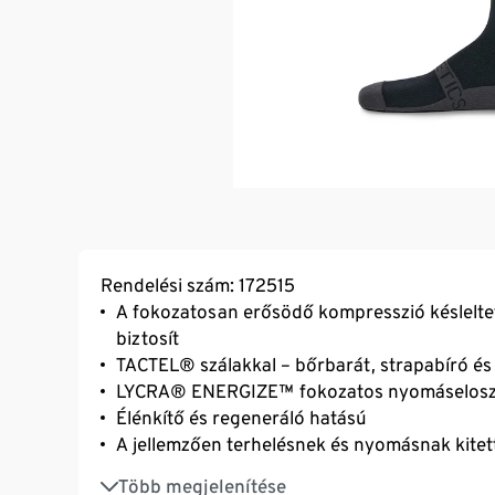
Rendelési szám: 172515
A fokozatosan erősödő kompresszió késleltet
biztosít
TACTEL® szálakkal – bőrbarát, strapabíró és
LYCRA® ENERGIZE™ fokozatos nyomáselosztás
Élénkítő és regeneráló hatású
A jellemzően terhelésnek és nyomásnak kitet
Támasztás mértéke a bokánál és a vádlinál
Több megjelenítése