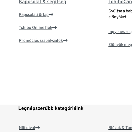
Kapcsolat & segítség
TchiboCar
Gyűjtse a ba
Kapcsolati űrlap
előnyöket.
Tchibo Online fiók
Ingyenes reg
Promóciós szabályzatok
Előnyök meg
Legnépszerűbb kategóriáink
Női divat
Blúzok & Tun