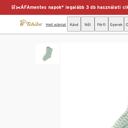
🛒✂️ÁFAmentes napok* legalább 3 db használati cik
Heti ajánlat
Kávé
Női
Férfi
Gyerek
O