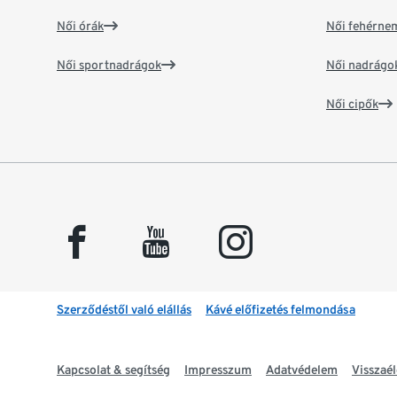
Női órák
Női fehérne
Női sportnadrágok
Női nadrágo
Női cipők
facebook
youtube
instagram
Szerződéstől való elállás
Kávé előfizetés felmondása
Kapcsolat & segítség
Impresszum
Adatvédelem
Visszaél