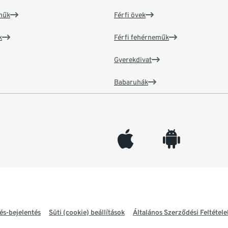
műk
Férfi övek
k
Férfi fehérneműk
Gyerekdivat
Babaruhák
appleinc
android
és-bejelentés
Süti (cookie) beállítások
Általános Szerződési Feltétele