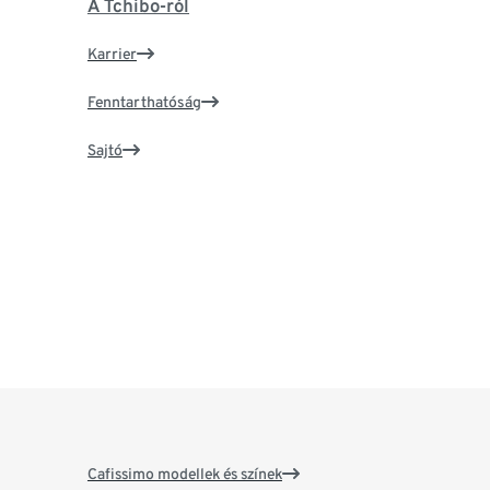
A Tchibo-ról
Karrier
Fenntarthatóság
Sajtó
Cafissimo modellek és színek