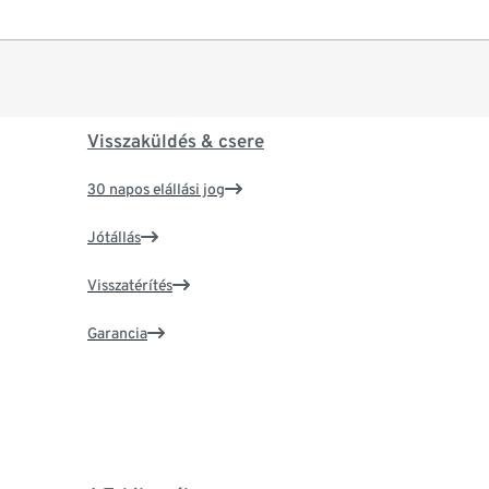
Visszaküldés & csere
30 napos elállási jog
Jótállás
Visszatérítés
Garancia