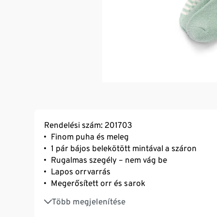
Rendelési szám: 201703
Finom puha és meleg
1 pár bájos belekötött mintával a száron
Rugalmas szegély – nem vág be
Lapos orrvarrás
Megerősített orr és sarok
Elasztánnal: formatartó, tökéletesen áll, ren
Több megjelenítése