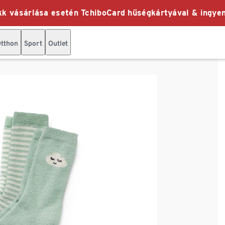
k vásárlása esetén TchiboCard hűségkártyával & ingyen
tthon
Sport
Outlet