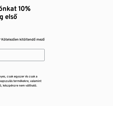
zónkat 10%
g első
* Kötelezően kitöltendő mező
nyes, csak egyszer és csak a
kapszulás termékekre, valamint
, készpénzre nem váltható.