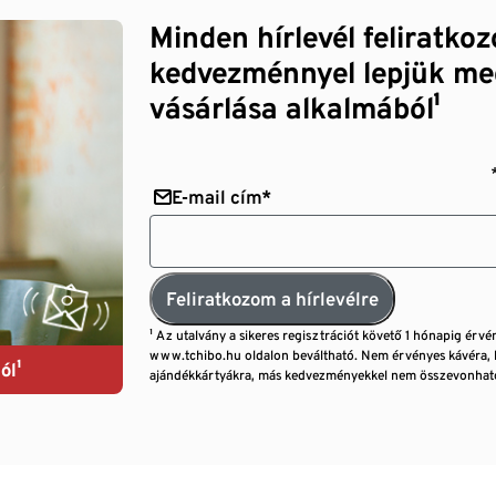
Minden hírlevél feliratko
kedvezménnyel lepjük me
vásárlása alkalmából¹
E-mail cím*
Feliratkozom a hírlevélre
¹ Az utalvány a sikeres regisztrációt követő 1 hónapig érvé
www.tchibo.hu oldalon beváltható. Nem érvényes kávéra, 
ól¹
ajándékkártyákra, más kedvezményekkel nem összevonható