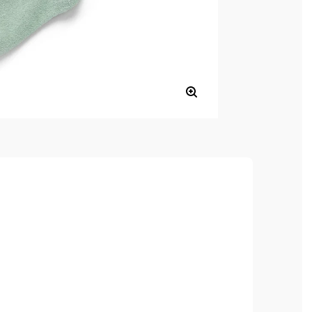
dkívül kényelmes viselet