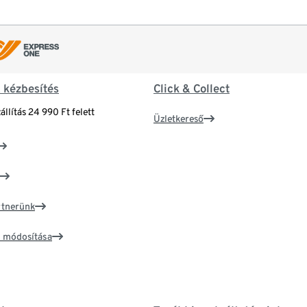
& kézbesítés
Click & Collect
állítás 24 990 Ft felett
Üzletkereső
artnerünk
ím módosítása