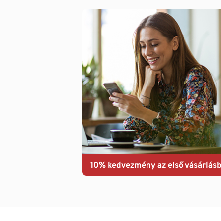
10% kedvezmény az első vásárlásb