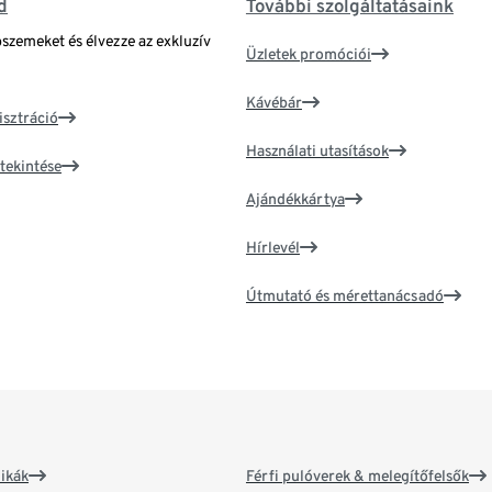
d
További szolgáltatásaink
bszemeket és élvezze az exkluzív
Üzletek promóciói
Kávébár
isztráció
Használati utasítások
tekintése
Ajándékkártya
Hírlevél
Útmutató és mérettanácsadó
ikák
Férfi pulóverek & melegítőfelsők