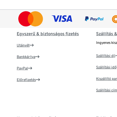
Egyszerű & biztonságos fizetés
Szállítás 
Ingyenes kisz
Utánvét
Szállítási díj
Bankkártya
Szállítási idő
PayPal
Kiszállító p
Előrefizetés
Szállítási c