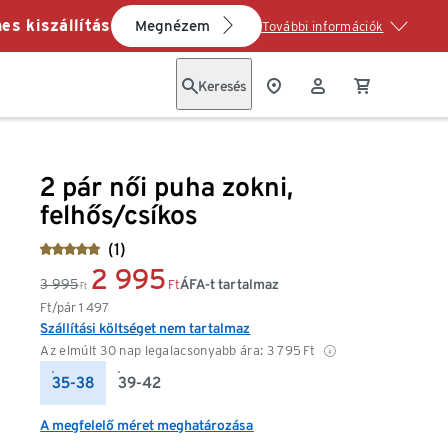
es kiszállítás
Megnézem
További információk
Keresés
2 pár női puha zokni,
felhős/csíkos
(1)
2 995
3 995
ÁFA-t tartalmaz
Ft
Ft
Ft/pár
1 497
Szállítási költséget nem tartalmaz
Az elmúlt 30 nap legalacsonyabb ára:
3 795
Ft
35-38
39-42
A megfelelő méret meghatározása