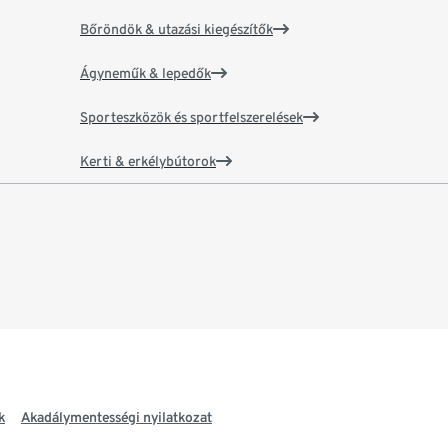
Bőröndök & utazási kiegészítők
Ágyneműk & lepedők
Sporteszközök és sportfelszerelések
Kerti & erkélybútorok
k
Akadálymentességi nyilatkozat