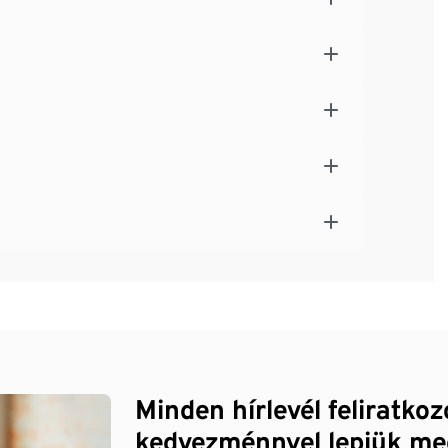
Minden hírlevél feliratko
kedvezménnyel lepjük me