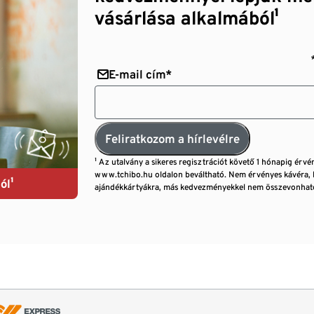
vásárlása alkalmából¹
E-mail cím*
Feliratkozom a hírlevélre
¹ Az utalvány a sikeres regisztrációt követő 1 hónapig érvé
www.tchibo.hu oldalon beváltható. Nem érvényes kávéra, 
ól¹
ajándékkártyákra, más kedvezményekkel nem összevonható