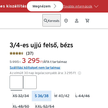
es kiszállítás
Megnézem
További információk
Keresés
3/4-es ujjú felső, bézs
(37)
3 295
5 995
ÁFA-t tartalmaz
Ft
Ft
Szállítási költséget nem tartalmaz
Az elmúlt 30 nap legalacsonyabb ára:
3 295
Ft
XS 32/34
S 36/38
M 40/42
L 44/46
XL 48/50
XXL 52/54