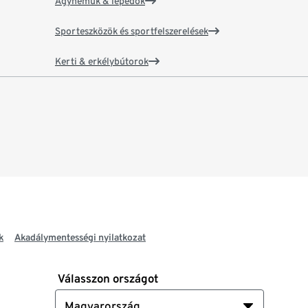
Ágyneműk & lepedők
Sporteszközök és sportfelszerelések
Kerti & erkélybútorok
k
Akadálymentességi nyilatkozat
Válasszon országot
Magyarország