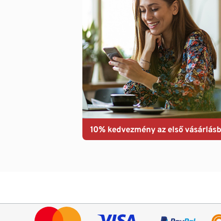
10% kedvezmény az első vásárlásb