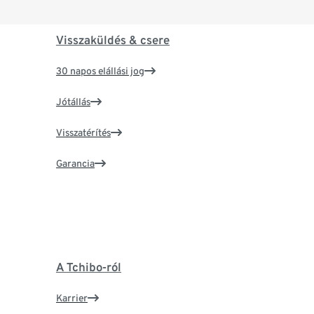
Visszaküldés & csere
30 napos elállási jog
Jótállás
Visszatérítés
Garancia
A Tchibo-ról
Karrier