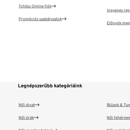
Tchibo Online fiók
Ingyenes reg
Promóciós szabályzatok
Előnyök meg
Legnépszerűbb kategóriáink
Női divat
Blúzok & Tun
Női órák
Női fehérne