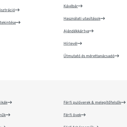
Kávébár
isztráció
Használati utasítások
tekintése
Ajándékkártya
Hírlevél
Útmutató és mérettanácsadó
ikák
Férfi pulóverek & melegítőfelsők
műk
Férfi övek