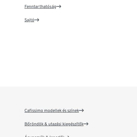
Fenntarthatóság
Sajtó
Cafissimo modellek és színek
Bőröndök & utazási kiegészítők