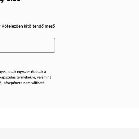
* Kötelezően kitöltendő mező
nyes, csak egyszer és csak a
kapszulás termékekre, valamint
, készpénzre nem váltható.