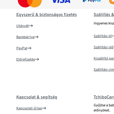
Egyszerű & biztonságos fizetés
Szállítás 
Ingyenes kisz
Utánvét
Szállítási díj
Bankkártya
Szállítási idő
PayPal
Kiszállító p
Előrefizetés
Szállítási c
Kapcsolat & segítség
TchiboCar
Gyűjtse a ba
Kapcsolati űrlap
előnyöket.