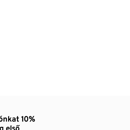
zónkat 10%
g első