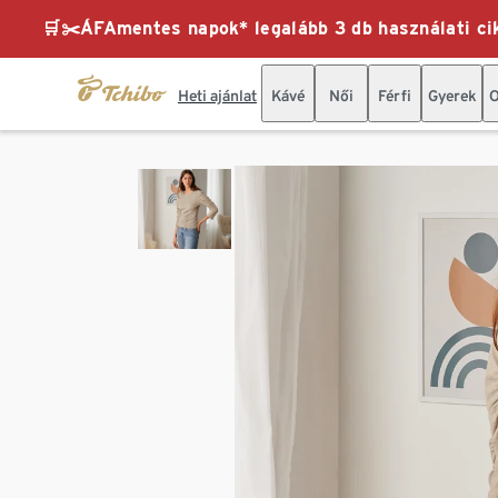
🛒✂️ÁFAmentes napok* legalább 3 db használati cik
Heti ajánlat
Kávé
Női
Férfi
Gyerek
O