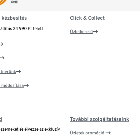
& kézbesítés
Click & Collect
állítás 24 990 Ft felett
Üzletkereső
artnerünk
ím módosítása
d
További szolgáltatásaink
bszemeket és élvezze az exkluzív
Üzletek promóciói