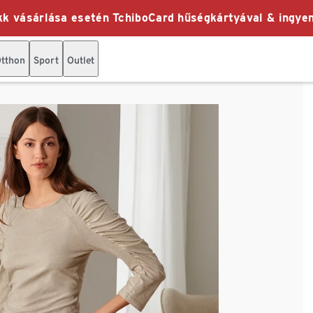
k vásárlása esetén TchiboCard hűségkártyával & ingyen
tthon
Sport
Outlet