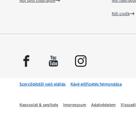
Női sportnadrágok
Női nadrágo
Női cipők
facebook
youtube
instagram
Szerződéstől való elállás
Kávé előfizetés felmondása
Kapcsolat & segítség
Impresszum
Adatvédelem
Visszaél