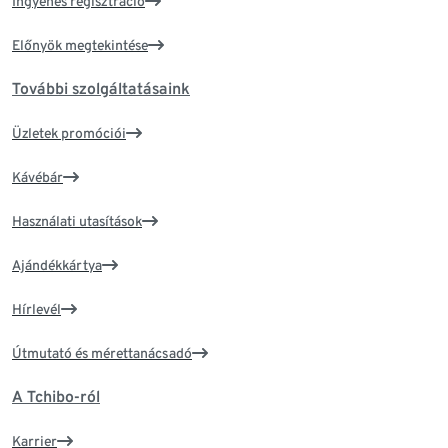
Ingyenes regisztráció
Előnyök megtekintése
További szolgáltatásaink
Üzletek promóciói
Kávébár
Használati utasítások
Ajándékkártya
Hírlevél
Útmutató és mérettanácsadó
A Tchibo-ról
Karrier