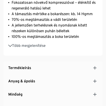
Fokozatosan növekvő kompresszióval – élénkítő és
regeneráló hatású lehet
A támasztás mértéke a bokarészen: kb. 14 Hgmm
70%-os megtámasztás a vádli területén
A jellemzően terhelésnek és nyomásnak kitett
részeken különösen puhán béleltek
100%-os megtámasztás a boka területén
Puhán párnázott talp
Több megjelenítése
Különösen lapos orrvarrás
TACTEL® szálakkal: bőrbarát, strapabíró és lélegző
LYCRA® ENERGIZE™ fokozatos nyomáselosztással
– csökkentheti a fáradt láb érzést
Termékleírás
Anyag & ápolás
Minőség