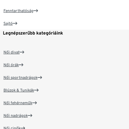
Fenntarthatóság
Sajtó
Legnépszerűbb kategóriáink
Női divat
Női órák
Női sportnadrágok
Blúzok & Tunikák
Női fehérneműk
Női nadrágok
Női cipők