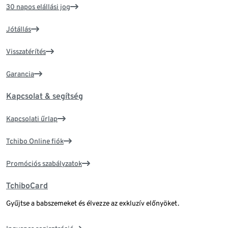
30 napos elállási jog
Jótállás
Visszatérítés
Garancia
Kapcsolat & segítség
Kapcsolati űrlap
Tchibo Online fiók
Promóciós szabályzatok
TchiboCard
Gyűjtse a babszemeket és élvezze az exkluzív előnyöket.