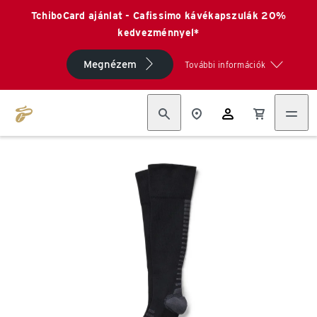
TchiboCard ajánlat - Cafissimo kávékapszulák 20%
kedvezménnyel*
Megnézem
További információk