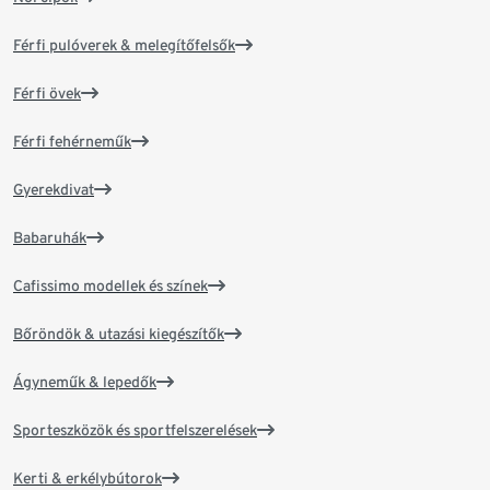
Férfi pulóverek & melegítőfelsők
Férfi övek
Férfi fehérneműk
Gyerekdivat
Babaruhák
Cafissimo modellek és színek
Bőröndök & utazási kiegészítők
Ágyneműk & lepedők
Sporteszközök és sportfelszerelések
Kerti & erkélybútorok