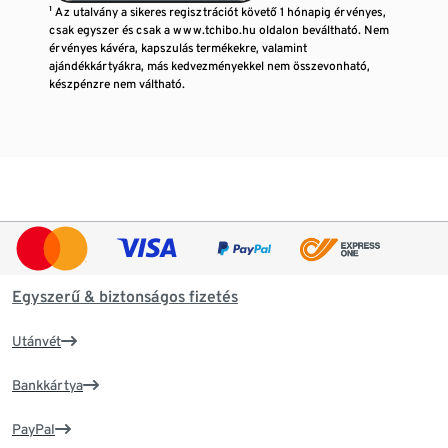
¹ Az utalvány a sikeres regisztrációt követő 1 hónapig érvényes,
csak egyszer és csak a www.tchibo.hu oldalon beváltható. Nem
érvényes kávéra, kapszulás termékekre, valamint
ajándékkártyákra, más kedvezményekkel nem összevonható,
készpénzre nem váltható.
Egyszerű & biztonságos fizetés
Utánvét
Bankkártya
PayPal