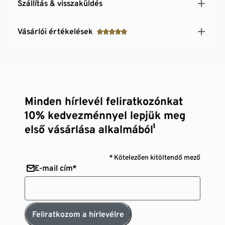
Szállítás & visszaküldés
Vásárlói értékelések
Minden hírlevél feliratkozónkat
10% kedvezménnyel lepjük meg
első vásárlása alkalmából¹
* Kötelezően kitöltendő mező
E-mail cím*
Feliratkozom a hírlevélre