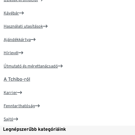
Kávébár
Használati utasítások
Ajándékkártya
Hírlevél
Útmutató és mérettanácsadó
A Tchibo-ról
Karrier
Fenntarthatóság
Sajtó
Legnépszerűbb kategóriáink