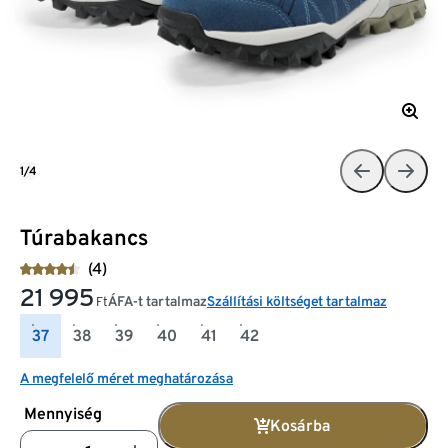
1/4
Túrabakancs
(4)
21 995
ÁFA-t tartalmaz
Szállítási költséget tartalmaz
Ft
37
38
39
40
41
42
A megfelelő méret meghatározása
Mennyiség
Kosárba