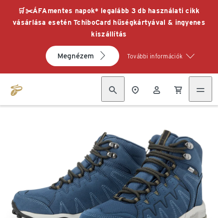
🛒✂️ÁFAmentes napok* legalább 3 db használati cikk
vásárlása esetén TchiboCard hűségkártyával & ingyenes
kiszállítás
Megnézem
További információk