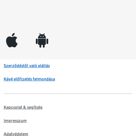
appleinc
android
Szerződéstől való elállás
Kávé előfizetés felmondása
Kapcsolat & segítség
Impresszum
Adatvédelem