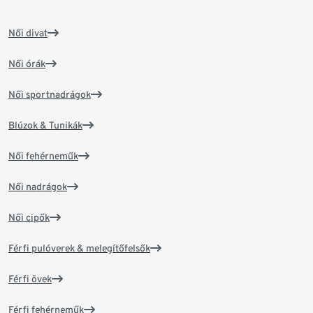
Női divat
Női órák
Női sportnadrágok
Blúzok & Tunikák
Női fehérneműk
Női nadrágok
Női cipők
Férfi pulóverek & melegítőfelsők
Férfi övek
Férfi fehérneműk