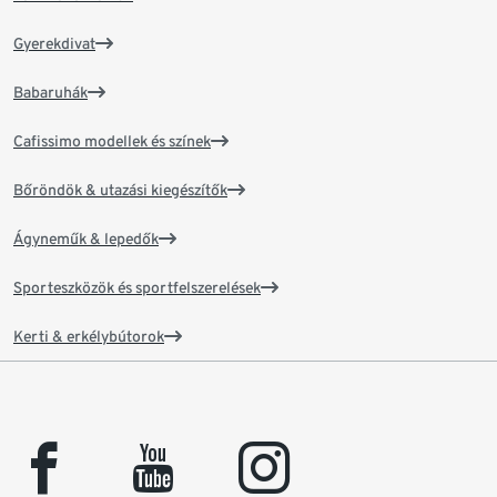
Gyerekdivat
Babaruhák
Cafissimo modellek és színek
Bőröndök & utazási kiegészítők
Ágyneműk & lepedők
Sporteszközök és sportfelszerelések
Kerti & erkélybútorok
facebook
youtube
instagram