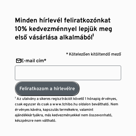
Minden hírlevél feliratkozónkat
10% kedvezménnyel lepjük meg
első vásárlása alkalmából¹
* Kötelezően kitöltendő mező
E-mail cím*
Feliratkozom a hírlevélre
¹ Az utalvány a sikeres regisztrációt követő 1 hónapig érvényes,
csak egyszer és csak a www.tchibo.hu oldalon beváltható. Nem
érvényes kávéra, kapszulás termékekre, valamint
ajándékkártyákra, más kedvezményekkel nem összevonható,
készpénzre nem váltható.