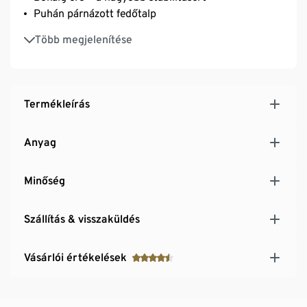
Puhán párnázott fedőtalp
Erősen profilozott, kopásálló és stabil járótalp:
Több megjelenítése
optimális nehezen járható terepre
Kivehető talp
Ez a cipő kíméli az előforrásokat.
Termékleírás
Anyag
Minőség
Szállítás & visszaküldés
Vásárlói értékelések