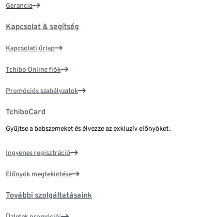
Garancia
Kapcsolat & segítség
Kapcsolati űrlap
Tchibo Online fiók
Promóciós szabályzatok
TchiboCard
Gyűjtse a babszemeket és élvezze az exkluzív előnyöket.
Ingyenes regisztráció
Előnyök megtekintése
További szolgáltatásaink
Üzletek promóciói