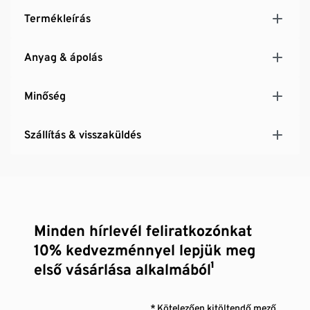
Termékleírás
Anyag & ápolás
Minőség
Szállítás & visszaküldés
Minden hírlevél feliratkozónkat
10% kedvezménnyel lepjük meg
első vásárlása alkalmából¹
* Kötelezően kitöltendő mező