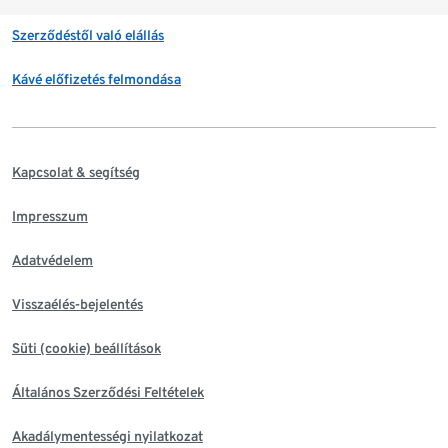
Szerződéstől való elállás
Kávé előfizetés felmondása
Kapcsolat & segítség
Impresszum
Adatvédelem
Visszaélés-bejelentés
Süti (cookie) beállítások
Általános Szerződési Feltételek
Akadálymentességi nyilatkozat