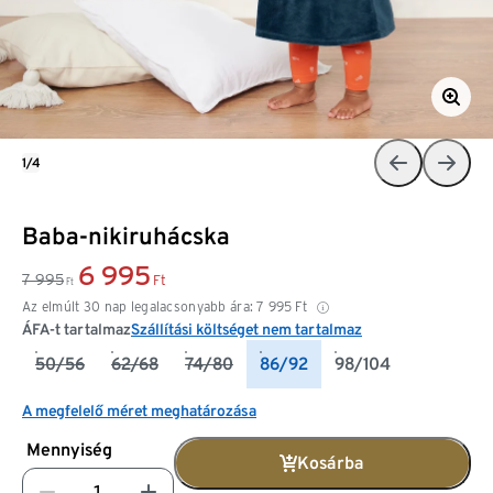
1/4
Baba-nikiruhácska
6 995
7 995
Ft
Ft
Az elmúlt 30 nap legalacsonyabb ára:
7 995
Ft
ÁFA-t tartalmaz
Szállítási költséget nem tartalmaz
50/56
62/68
74/80
86/92
98/104
A megfelelő méret meghatározása
Mennyiség
Kosárba