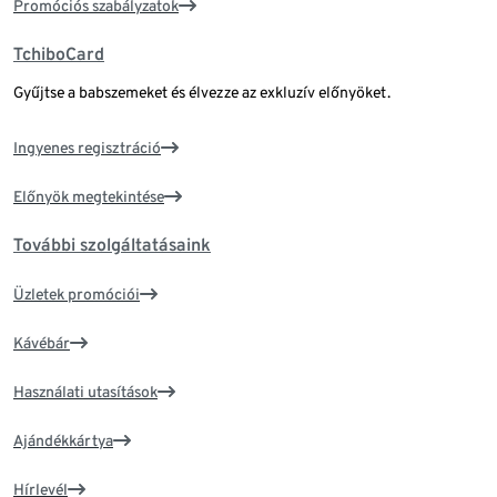
Promóciós szabályzatok
TchiboCard
Gyűjtse a babszemeket és élvezze az exkluzív előnyöket.
Ingyenes regisztráció
Előnyök megtekintése
További szolgáltatásaink
Üzletek promóciói
Kávébár
Használati utasítások
Ajándékkártya
Hírlevél