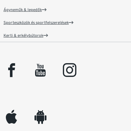
Ágyneműk & lepedők
Sporteszközök és sportfelszerelések
Kerti & erkélybútorok
facebook
youtube
instagram
appleinc
android