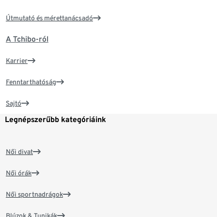
Útmutató és mérettanácsadó
A Tchibo-ról
Karrier
Fenntarthatóság
Sajtó
Legnépszerűbb kategóriáink
Női divat
Női órák
Női sportnadrágok
Blúzok & Tunikák