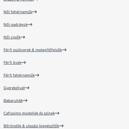
Női fehérneműk
Női nadrágok
Női cipők
Férfi pulóverek & melegítőfelsők
Férfi övek
Férfi fehérneműk
Gyerekdivat
Babaruhák
Cafissimo modellek és színek
Bőröndök & utazási kiegészítők