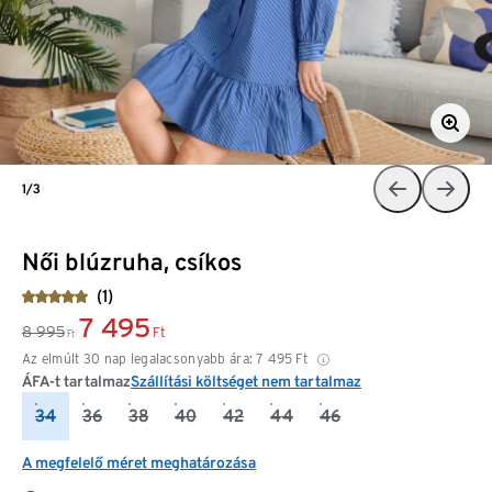
1/3
Női blúzruha, csíkos
(1)
7 495
8 995
Ft
Ft
Az elmúlt 30 nap legalacsonyabb ára:
7 495
Ft
ÁFA-t tartalmaz
Szállítási költséget nem tartalmaz
34
36
38
40
42
44
46
A megfelelő méret meghatározása