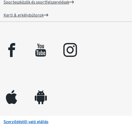
Sporteszközök és sportfelszerelések
Kerti & erkélybútorok
facebook
youtube
instagram
appleinc
android
Szerződéstől való elállás