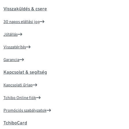
Visszaküldés & csere
30 napos elállási jog
Jótállás
Visszatérítés
Garancia
Kapcsolat & segítség
Kapcsolati űrlap
Tchibo Online fiók
Promóciós szabályzatok
TchiboCard