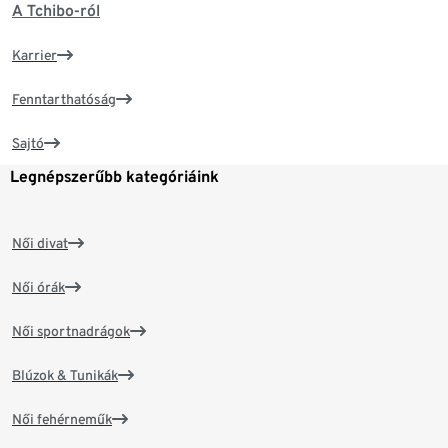
A Tchibo-ról
Karrier
Fenntarthatóság
Sajtó
Legnépszerűbb kategóriáink
Női divat
Női órák
Női sportnadrágok
Blúzok & Tunikák
Női fehérneműk