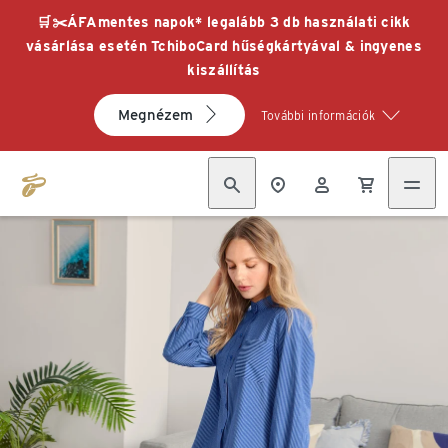
🛒✂️ÁFAmentes napok* legalább 3 db használati cikk
vásárlása esetén TchiboCard hűségkártyával & ingyenes
kiszállítás
Megnézem
További információk