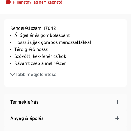
Pillanatnyilag nem kapható
Rendelési szám: 170421
Állógallér és gomboláspánt
Hosszú ujjak gombos mandzsettákkal
Térdig érő hossz
Szövött, kék-fehér csíkok
Rávarrt zseb a mellrészen
Angela 178 m magas és 36-os méretet visel
Több megjelenítése
Termékleírás
Anyag & ápolás