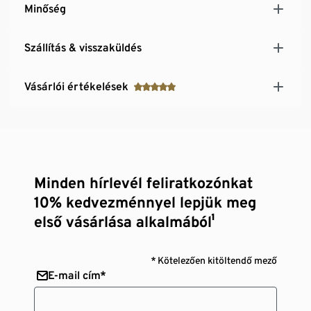
Minőség
Szállítás & visszaküldés
Vásárlói értékelések
Minden hírlevél feliratkozónkat
10% kedvezménnyel lepjük meg
első vásárlása alkalmából¹
* Kötelezően kitöltendő mező
E-mail cím*