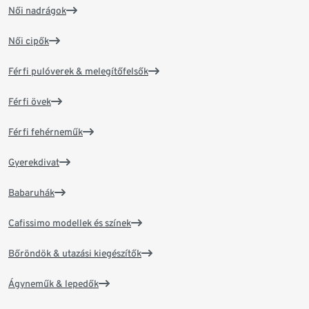
Női nadrágok
Női cipők
Férfi pulóverek & melegítőfelsők
Férfi övek
Férfi fehérneműk
Gyerekdivat
Babaruhák
Cafissimo modellek és színek
Bőröndök & utazási kiegészítők
Ágyneműk & lepedők