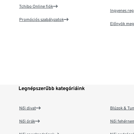
Tchibo Online fiók
Ingyenes reg
Promóciós szabályzatok
Előnyök meg
Legnépszerűbb kategóriáink
Női divat
Blúzok & Tun
Női órák
Női fehérne