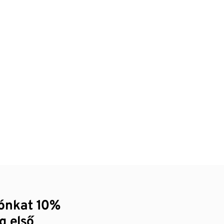
zónkat 10%
g első