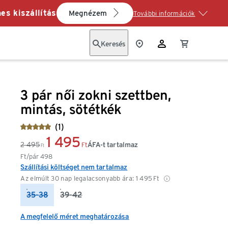
es kiszállítás
Megnézem
További információk
Keresés
3 pár női zokni szettben,
mintás, sötétkék
(1)
1 495
2 495
ÁFA-t tartalmaz
Ft
Ft
Ft/pár
498
Szállítási költséget nem tartalmaz
Az elmúlt 30 nap legalacsonyabb ára:
1 495
Ft
35-38
39-42
A megfelelő méret meghatározása