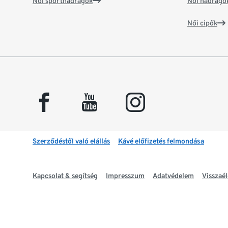
Női sportnadrágok
Női nadrágo
Női cipők
facebook
youtube
instagram
Szerződéstől való elállás
Kávé előfizetés felmondása
Kapcsolat & segítség
Impresszum
Adatvédelem
Visszaél