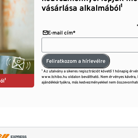
vásárlása alkalmából¹
E-mail cím*
Feliratkozom a hírlevélre
¹ Az utalvány a sikeres regisztrációt követő 1 hónapig érvé
www.tchibo.hu oldalon beváltható. Nem érvényes kávéra, 
ól¹
ajándékkártyákra, más kedvezményekkel nem összevonható