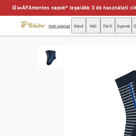
🛒✂️ÁFAmentes napok* legalább 3 db használati cik
Heti ajánlat
Kávé
Női
Férfi
Gyerek
O