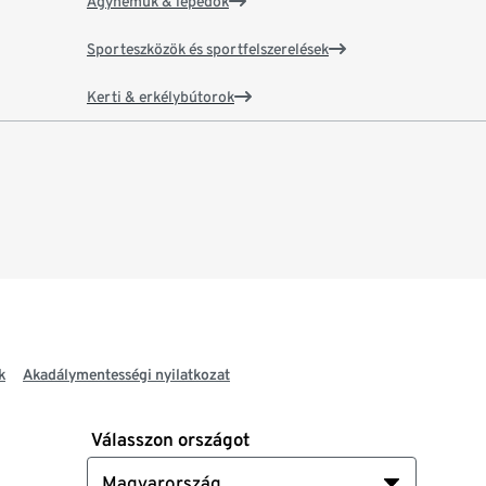
Ágyneműk & lepedők
Sporteszközök és sportfelszerelések
Kerti & erkélybútorok
k
Akadálymentességi nyilatkozat
Válasszon országot
Magyarország