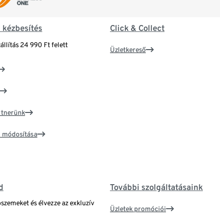
& kézbesítés
Click & Collect
állítás 24 990 Ft felett
Üzletkereső
artnerünk
ím módosítása
d
További szolgáltatásaink
bszemeket és élvezze az exkluzív
Üzletek promóciói