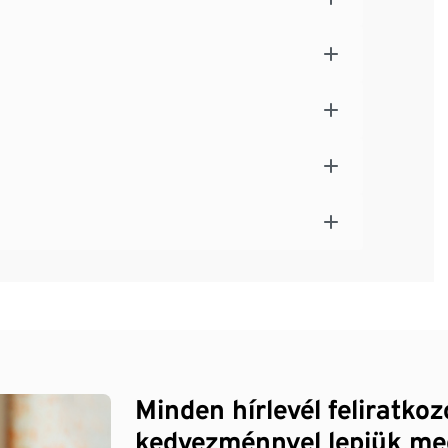
Minden hírlevél feliratko
kedvezménnyel lepjük me