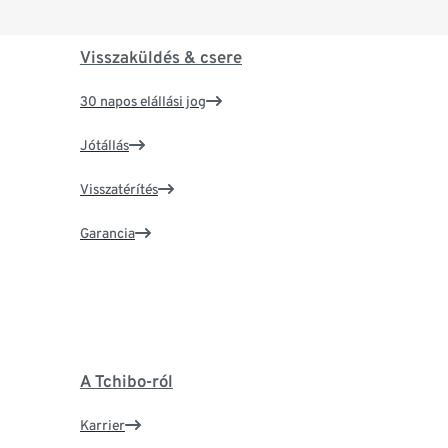
Visszaküldés & csere
30 napos elállási jog
Jótállás
Visszatérítés
Garancia
A Tchibo-ról
Karrier