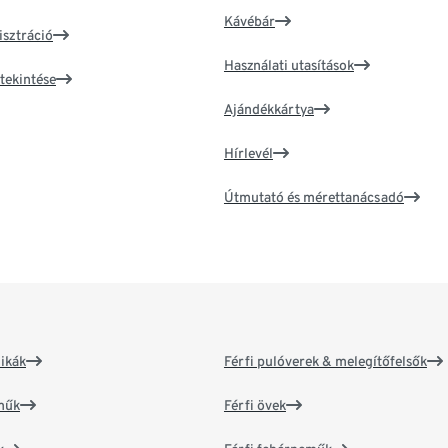
Kávébár
isztráció
Használati utasítások
tekintése
Ajándékkártya
Hírlevél
Útmutató és mérettanácsadó
ikák
Férfi pulóverek & melegítőfelsők
műk
Férfi övek