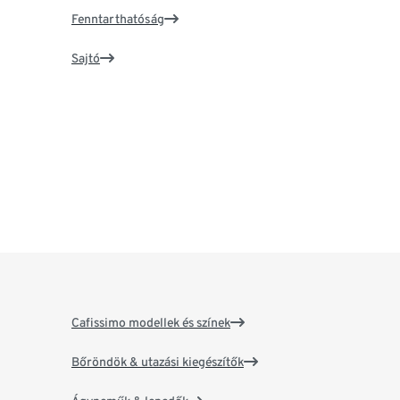
Fenntarthatóság
Sajtó
Cafissimo modellek és színek
Bőröndök & utazási kiegészítők