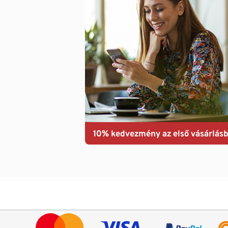
10% kedvezmény az első vásárlásb