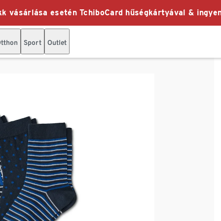
k vásárlása esetén TchiboCard hűségkártyával & ingyen
tthon
Sport
Outlet