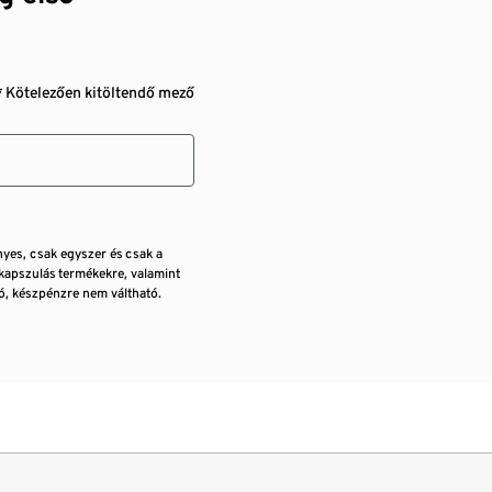
* Kötelezően kitöltendő mező
nyes, csak egyszer és csak a
kapszulás termékekre, valamint
, készpénzre nem váltható.