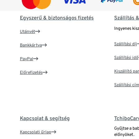
Egyszerű & biztonságos fizetés
Szállítás 
Ingyenes kisz
Utánvét
Szállítási díj
Bankkártya
Szállítási idő
PayPal
Kiszállító p
Előrefizetés
Szállítási c
Kapcsolat & segítség
TchiboCar
Gyűjtse a ba
Kapcsolati űrlap
előnyöket.