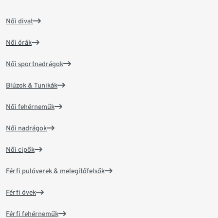
Női divat
Női órák
Női sportnadrágok
Blúzok & Tunikák
Női fehérneműk
Női nadrágok
Női cipők
Férfi pulóverek & melegítőfelsők
Férfi övek
Férfi fehérneműk