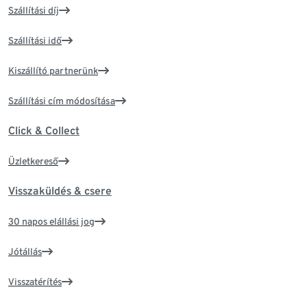
Szállítási díj
Szállítási idő
Kiszállító partnerünk
Szállítási cím módosítása
Click & Collect
Üzletkereső
Visszaküldés & csere
30 napos elállási jog
Jótállás
Visszatérítés