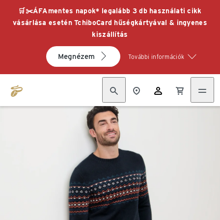
🛒✂️ÁFAmentes napok* legalább 3 db használati cikk
vásárlása esetén TchiboCard hűségkártyával & ingyenes
kiszállítás
Megnézem
További információk