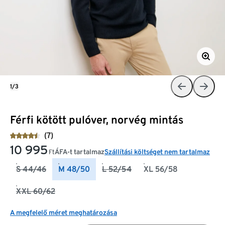
1/3
Férfi kötött pulóver, norvég mintás
(7)
10 995
ÁFA-t tartalmaz
Szállítási költséget nem tartalmaz
Ft
S 44/46
M 48/50
L 52/54
XL 56/58
XXL 60/62
A megfelelő méret meghatározása