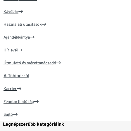
Kávébár
Használati utasítások
Ajándékkártya
Hírlevél
Útmutató és mérettanácsadó
A Tchibo-ról
Karrier
Fenntarthatóság
Sajtó
Legnépszerűbb kategóriáink