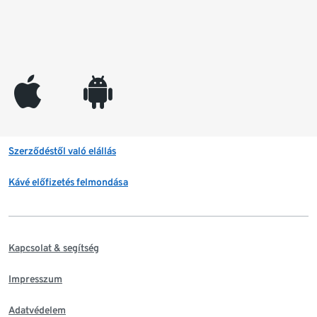
appleinc
android
Szerződéstől való elállás
Kávé előfizetés felmondása
Kapcsolat & segítség
Impresszum
Adatvédelem