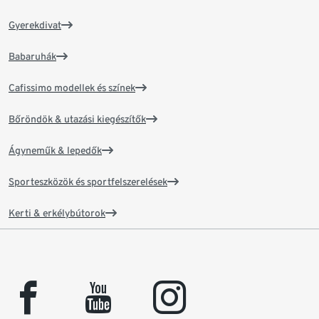
Gyerekdivat
Babaruhák
Cafissimo modellek és színek
Bőröndök & utazási kiegészítők
Ágyneműk & lepedők
Sporteszközök és sportfelszerelések
Kerti & erkélybútorok
facebook
youtube
instagram