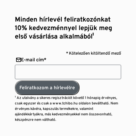
Minden hírlevél feliratkozónkat
10% kedvezménnyel lepjük meg
első vásárlása alkalmából¹
* Kötelezően kitöltendő mező
E-mail cím*
Feliratkozom a hírlevélre
¹ Az utalvány a sikeres regisztrációt követő 1 hónapig érvényes,
csak egyszer és csak a www.tchibo.hu oldalon beváltható. Nem
érvényes kávéra, kapszulás termékekre, valamint
ajándékkártyákra, más kedvezményekkel nem összevonható,
készpénzre nem váltható.