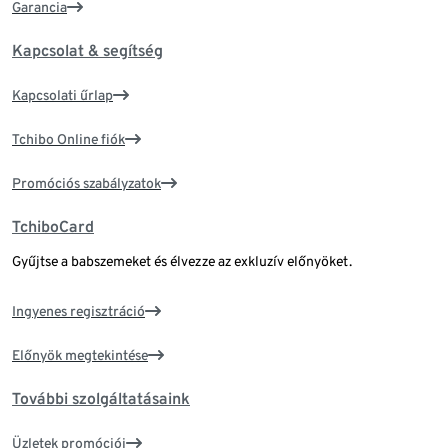
Garancia
Kapcsolat & segítség
Kapcsolati űrlap
Tchibo Online fiók
Promóciós szabályzatok
TchiboCard
Gyűjtse a babszemeket és élvezze az exkluzív előnyöket.
Ingyenes regisztráció
Előnyök megtekintése
További szolgáltatásaink
Üzletek promóciói