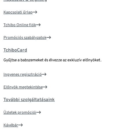
Kapcsolati űrlap
Tchibo Online fiók
Promóciós szabályzatok
TchiboCard
Gyűjtse a babszemeket és élvezze az exkluzív előnyöket.
Ingyenes regisztráció
Előnyök megtekintése
További szolgáltatásaink
Üzletek promóciói
Kávébár