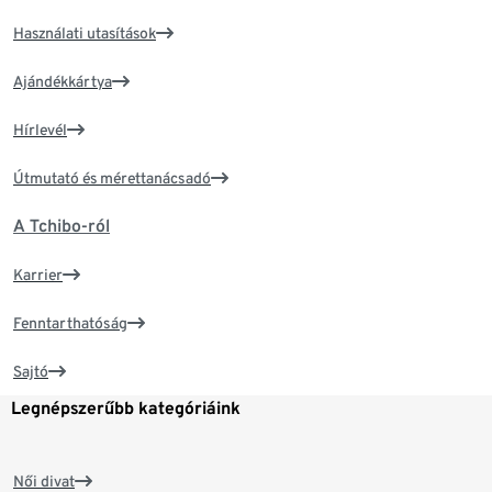
Használati utasítások
Ajándékkártya
Hírlevél
Útmutató és mérettanácsadó
A Tchibo-ról
Karrier
Fenntarthatóság
Sajtó
Legnépszerűbb kategóriáink
Női divat