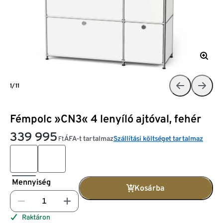
1/11
Fémpolc »CN3« 4 lenyíló ajtóval, fehér
339 995
ÁFA-t tartalmaz
Szállítási költséget tartalmaz
Ft
Mennyiség
Kosárba
Raktáron