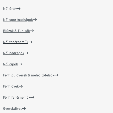
Női órák
Női sportnadrágok
Blúzok & Tunikák
Női fehérneműk
Női nadrágok
Női cipők
Férfi pulóverek & melegítőfelsők
Férfi övek
Férfi fehérneműk
Gyerekdivat