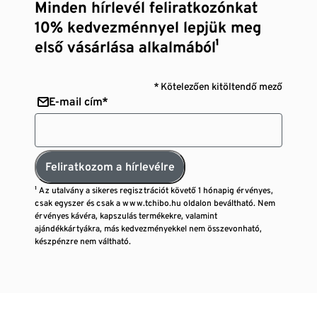
Minden hírlevél feliratkozónkat
10% kedvezménnyel lepjük meg
első vásárlása alkalmából¹
* Kötelezően kitöltendő mező
E-mail cím*
Feliratkozom a hírlevélre
¹ Az utalvány a sikeres regisztrációt követő 1 hónapig érvényes,
csak egyszer és csak a www.tchibo.hu oldalon beváltható. Nem
érvényes kávéra, kapszulás termékekre, valamint
ajándékkártyákra, más kedvezményekkel nem összevonható,
készpénzre nem váltható.