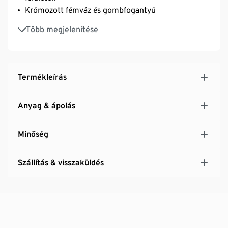
Krómozott fémváz és gombfogantyú
Állítható magasságú műanyag lábakkal – a bútor
Több megjelenítése
egyenetlen felületeken is stabilan áll
Termékleírás
Anyag & ápolás
Minőség
Szállítás & visszaküldés