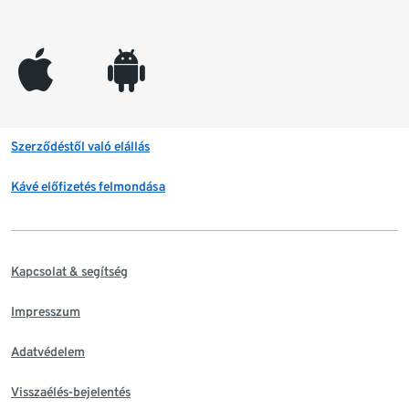
appleinc
android
Szerződéstől való elállás
Kávé előfizetés felmondása
Kapcsolat & segítség
Impresszum
Adatvédelem
Visszaélés-bejelentés