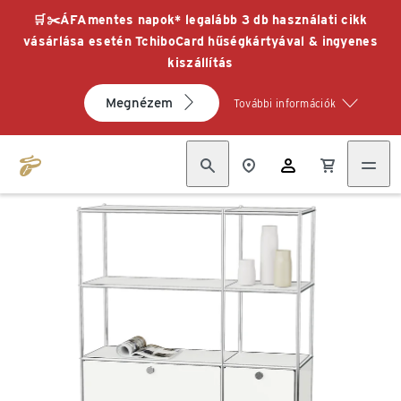
🛒✂️ÁFAmentes napok* legalább 3 db használati cikk
vásárlása esetén TchiboCard hűségkártyával & ingyenes
kiszállítás
Megnézem
További információk