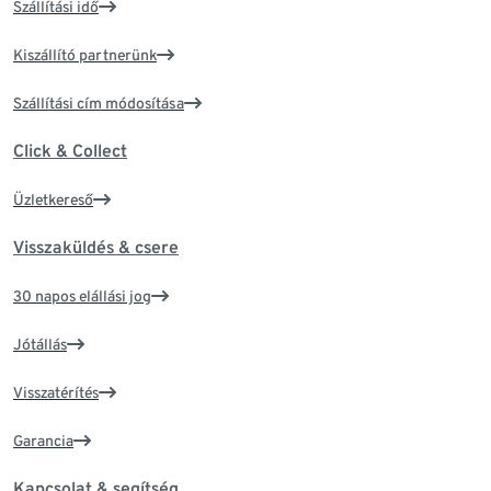
Szállítási idő
Kiszállító partnerünk
Szállítási cím módosítása
Click & Collect
Üzletkereső
Visszaküldés & csere
30 napos elállási jog
Jótállás
Visszatérítés
Garancia
Kapcsolat & segítség