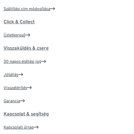
Szállítási cím módosítása
Click & Collect
Üzletkereső
Visszaküldés & csere
30 napos elállási jog
Jótállás
Visszatérítés
Garancia
Kapcsolat & segítség
Kapcsolati űrlap