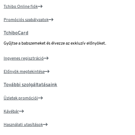
Tchibo Online fiók
Promóciós szabályzatok
TchiboCard
Gyűjtse a babszemeket és élvezze az exkluzív előnyöket.
Ingyenes regisztráció
Előnyök megtekintése
További szolgáltatásaink
Üzletek promóciói
Kávébár
Használati utasítások