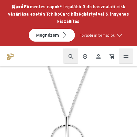
🛒✂️ÁFAmentes napok* legalább 3 db használati cikk
vásárlása esetén TchiboCard hűségkártyával & ingyenes
kiszállítás
Megnézem
További információk