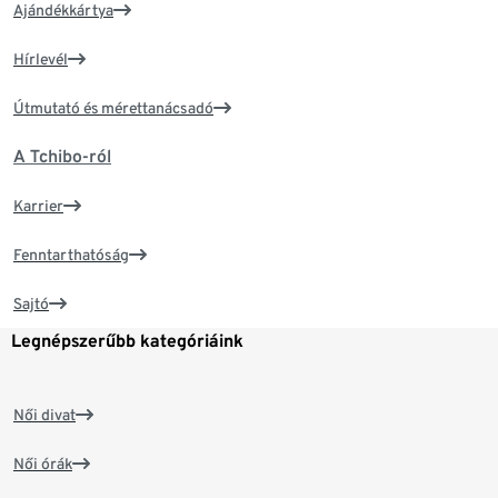
Ajándékkártya
Hírlevél
Útmutató és mérettanácsadó
A Tchibo-ról
Karrier
Fenntarthatóság
Sajtó
Legnépszerűbb kategóriáink
Női divat
Női órák