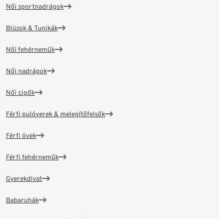
Női sportnadrágok
Blúzok & Tunikák
Női fehérneműk
Női nadrágok
Női cipők
Férfi pulóverek & melegítőfelsők
Férfi övek
Férfi fehérneműk
Gyerekdivat
Babaruhák