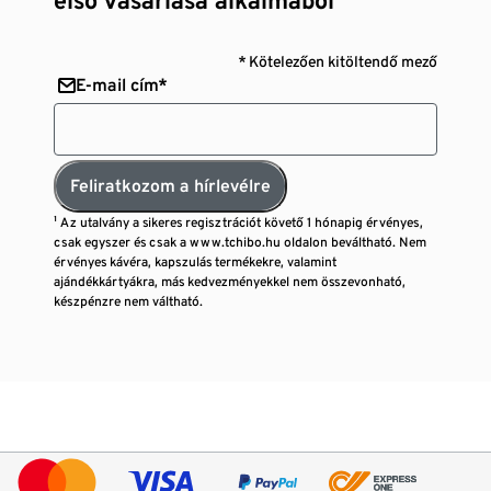
első vásárlása alkalmából¹
* Kötelezően kitöltendő mező
E-mail cím*
Feliratkozom a hírlevélre
¹ Az utalvány a sikeres regisztrációt követő 1 hónapig érvényes,
csak egyszer és csak a www.tchibo.hu oldalon beváltható. Nem
érvényes kávéra, kapszulás termékekre, valamint
ajándékkártyákra, más kedvezményekkel nem összevonható,
készpénzre nem váltható.