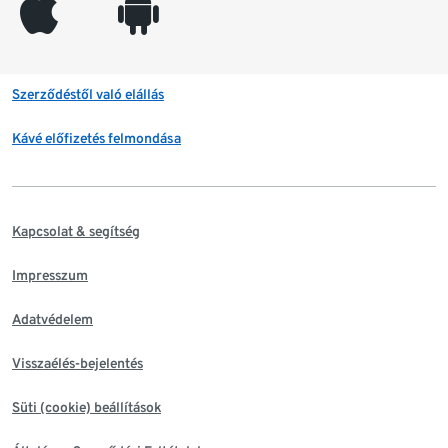
appleinc
android
Szerződéstől való elállás
Kávé előfizetés felmondása
Kapcsolat & segítség
Impresszum
Adatvédelem
Visszaélés-bejelentés
Süti (cookie) beállítások