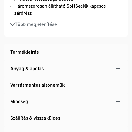
Háromszorosan állítható SoftSeal® kapcsos
zárórész
Kiváló minőségű márkás elasztánnal, tartós és
Több megjelenítése
rendkívül mosásálló
Termékleírás
Anyag & ápolás
Varrásmentes alsóneműk
Minőség
Szállítás & visszaküldés