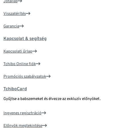
Jótállás
Visszatérítés
Garancia
Kapcsolat & segítség
Kapcsolati űrlap
Tchibo Online fiók
Promóciós szabályzatok
TchiboCard
Gyűjtse a babszemeket és élvezze az exkluzív előnyöket.
Ingyenes regisztráció
Előnyök megtekintése