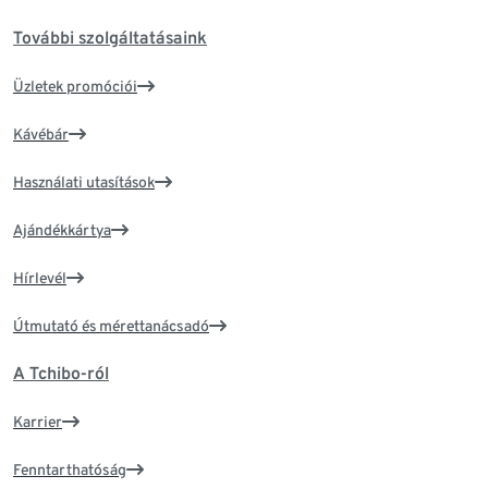
További szolgáltatásaink
Üzletek promóciói
Kávébár
Használati utasítások
Ajándékkártya
Hírlevél
Útmutató és mérettanácsadó
A Tchibo-ról
Karrier
Fenntarthatóság