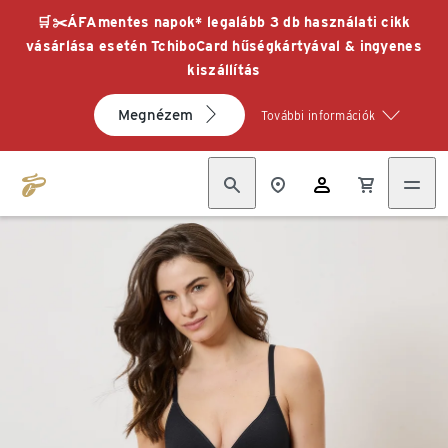
🛒✂️ÁFAmentes napok* legalább 3 db használati cikk
vásárlása esetén TchiboCard hűségkártyával & ingyenes
kiszállítás
Megnézem
További információk