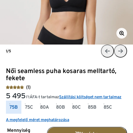
1/5
Női seamless puha kosaras melltartó,
fekete
(1)
5 495
ÁFA-t tartalmaz
Szállítási költséget nem tartalmaz
Ft
75B
75C
80A
80B
80C
85B
85C
A megfelelő méret meghatározása
Mennyiség