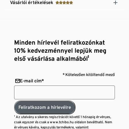
Vásárlói értékelések
Minden hírlevél feliratkozónkat
10% kedvezménnyel lepjük meg
első vásárlása alkalmából¹
* Kötelezően kitöltendő mező
E-mail cím*
Feliratkozom a hírlevélre
¹ Az utalvány a sikeres regisztrációt követő 1 hónapig érvényes,
csak egyszer és csak a www.tchibo.hu oldalon beváltható. Nem
érvényes kávéra, kapszulás termékekre, valamint