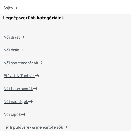
Sajtó
Legnépszerűbb kategóriáink
Női divat
Női órák
Női sportnadrágok
Blúzok & Tunikák
Női fehérneműk
Női nadrágok
Női cipők
Férfi pulóverek & melegítőfelsők