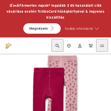
🛒✂️ÁFAmentes napok* legalább 3 db használati cikk
vásárlása esetén TchiboCard hűségkártyával & ingyenes
kiszállítás
Megnézem
További információk