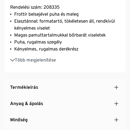
Rendelési szám: 208335
Frottír belsejével puha és meleg
Elasztánnal: formatartó, tökéletesen áll, rendkívül
kényelmes viselet
Magas pamuttartalmukkal bőrbarát viseletek
Puha, rugalmas szegély
Kényelmes, rugalmas derékrész
Zavaró oldalvarrások nélkül
Több megjelenítése
Pamut
Termékleírás
Anyag & ápolás
Minőség