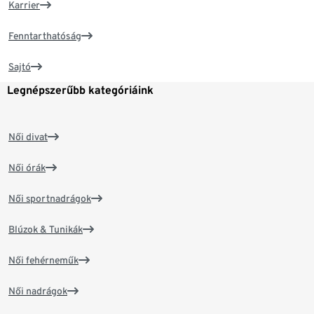
Karrier
Fenntarthatóság
Sajtó
Legnépszerűbb kategóriáink
Női divat
Női órák
Női sportnadrágok
Blúzok & Tunikák
Női fehérneműk
Női nadrágok