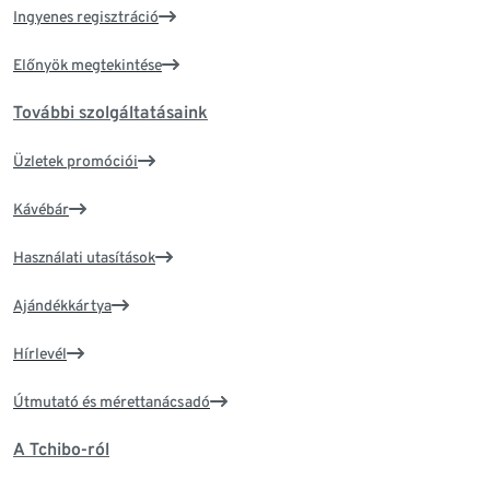
Ingyenes regisztráció
Előnyök megtekintése
További szolgáltatásaink
Üzletek promóciói
Kávébár
Használati utasítások
Ajándékkártya
Hírlevél
Útmutató és mérettanácsadó
A Tchibo-ról