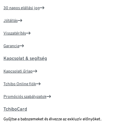
30 napos elállási jog
Jótállás
Visszatérítés
Garancia
Kapcsolat & segítség
Kapcsolati űrlap
Tchibo Online fiók
Promóciós szabályzatok
TchiboCard
Gyűjtse a babszemeket és élvezze az exkluzív előnyöket.