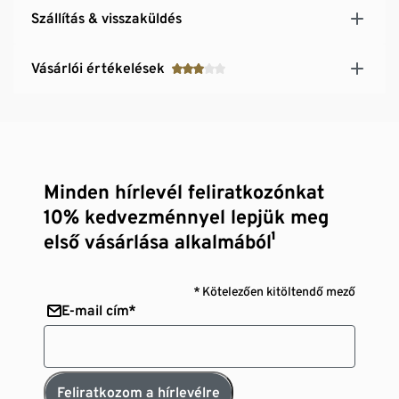
Szállítás & visszaküldés
Vásárlói értékelések
Minden hírlevél feliratkozónkat
10% kedvezménnyel lepjük meg
első vásárlása alkalmából¹
* Kötelezően kitöltendő mező
E-mail cím*
Feliratkozom a hírlevélre