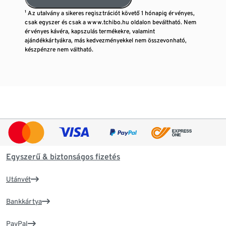
¹ Az utalvány a sikeres regisztrációt követő 1 hónapig érvényes,
csak egyszer és csak a www.tchibo.hu oldalon beváltható. Nem
érvényes kávéra, kapszulás termékekre, valamint
ajándékkártyákra, más kedvezményekkel nem összevonható,
készpénzre nem váltható.
Egyszerű & biztonságos fizetés
Utánvét
Bankkártya
PayPal