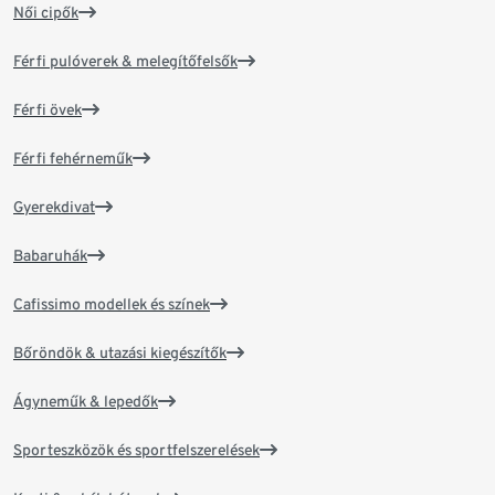
Női cipők
Férfi pulóverek & melegítőfelsők
Férfi övek
Férfi fehérneműk
Gyerekdivat
Babaruhák
Cafissimo modellek és színek
Bőröndök & utazási kiegészítők
Ágyneműk & lepedők
Sporteszközök és sportfelszerelések