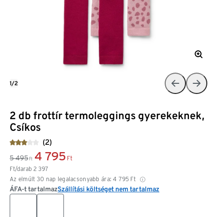
1/2
2 db frottír termoleggings gyerekeknek,
Csíkos
(2)
4 795
5 495
Ft
Ft
Ft/darab
2 397
Az elmúlt 30 nap legalacsonyabb ára:
4 795
Ft
ÁFA-t tartalmaz
Szállítási költséget nem tartalmaz