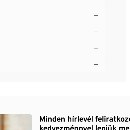
Minden hírlevél feliratko
kedvezménnyel lepjük me