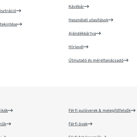
Kávébár
isztráció
Használati utasítások
tekintése
Ajándékkártya
Hírlevél
Útmutató és mérettanácsadó
ikák
Férfi pulóverek & melegítőfelsők
műk
Férfi övek