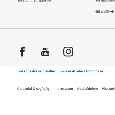
Női sportnadrágok
Női nadrágo
Női cipők
facebook
youtube
instagram
Szerződéstől való elállás
Kávé előfizetés felmondása
Kapcsolat & segítség
Impresszum
Adatvédelem
Visszaél