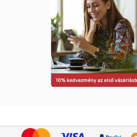
10% kedvezmény az első vásárlásb