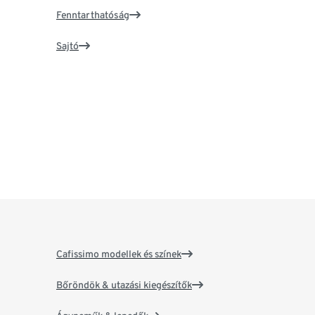
Fenntarthatóság
Sajtó
Cafissimo modellek és színek
Bőröndök & utazási kiegészítők