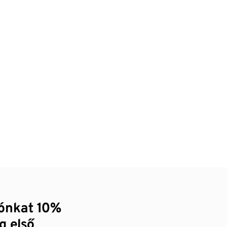
zónkat 10%
g első