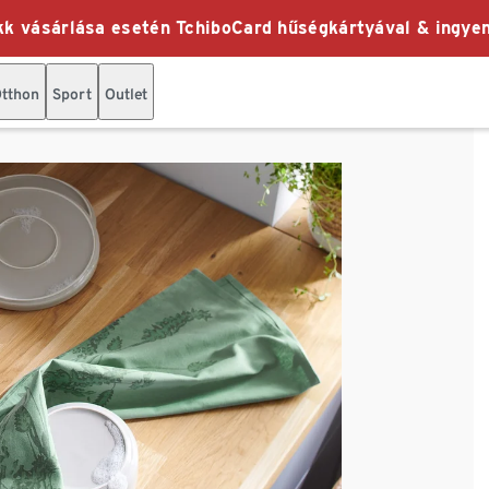
k vásárlása esetén TchiboCard hűségkártyával & ingyen
tthon
Sport
Outlet