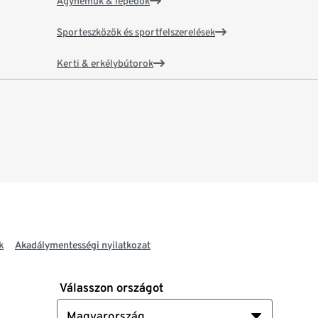
Ágyneműk & lepedők
Sporteszközök és sportfelszerelések
Kerti & erkélybútorok
k
Akadálymentességi nyilatkozat
Válasszon országot
Magyarország