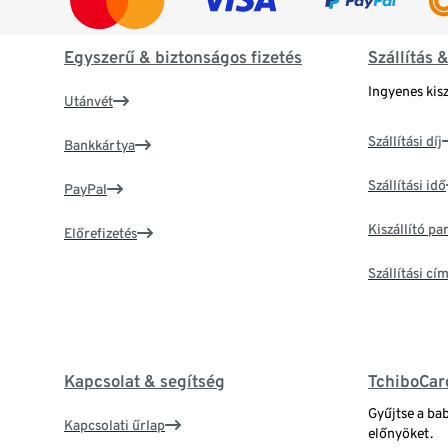
Egyszerű & biztonságos fizetés
Szállítás 
Ingyenes kisz
Utánvét
Szállítási díj
Bankkártya
Szállítási idő
PayPal
Kiszállító p
Előrefizetés
Szállítási c
Kapcsolat & segítség
TchiboCar
Gyűjtse a ba
Kapcsolati űrlap
előnyöket.