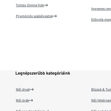
Tchibo Online fiók
Ingyenes reg
Promóciós szabályzatok
Előnyök meg
Legnépszerűbb kategóriáink
Női divat
Blúzok & Tun
Női órák
Női fehérne