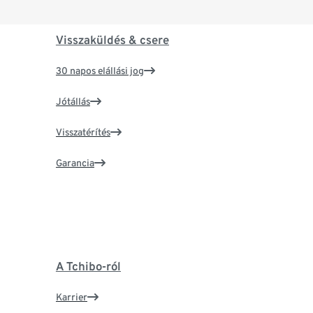
Visszaküldés & csere
30 napos elállási jog
Jótállás
Visszatérítés
Garancia
A Tchibo-ról
Karrier