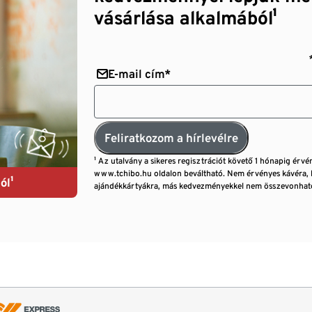
vásárlása alkalmából¹
E-mail cím*
Feliratkozom a hírlevélre
¹ Az utalvány a sikeres regisztrációt követő 1 hónapig érvé
www.tchibo.hu oldalon beváltható. Nem érvényes kávéra, 
ól¹
ajándékkártyákra, más kedvezményekkel nem összevonható