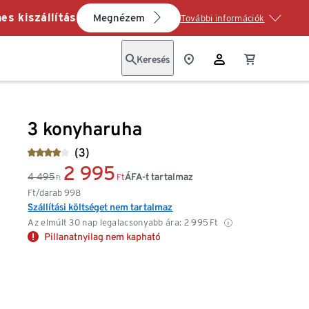
es kiszállítás
Megnézem
További információk
Keresés
3 konyharuha
(3)
2 995
4 495
ÁFA-t tartalmaz
Ft
Ft
Ft/darab
998
Szállítási költséget nem tartalmaz
Az elmúlt 30 nap legalacsonyabb ára:
2 995
Ft
Pillanatnyilag nem kapható