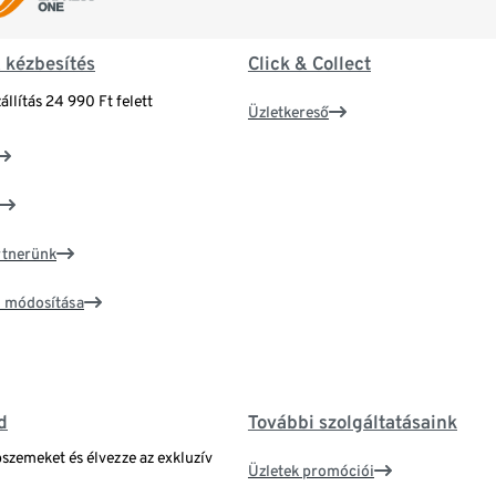
& kézbesítés
Click & Collect
állítás 24 990 Ft felett
Üzletkereső
artnerünk
ím módosítása
d
További szolgáltatásaink
bszemeket és élvezze az exkluzív
Üzletek promóciói