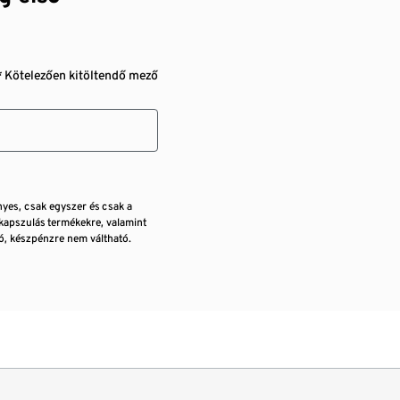
* Kötelezően kitöltendő mező
nyes, csak egyszer és csak a
kapszulás termékekre, valamint
, készpénzre nem váltható.