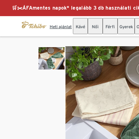
🛒✂️ÁFAmentes napok* legalább 3 db használati cik
Heti ajánlat
Kávé
Női
Férfi
Gyerek
O