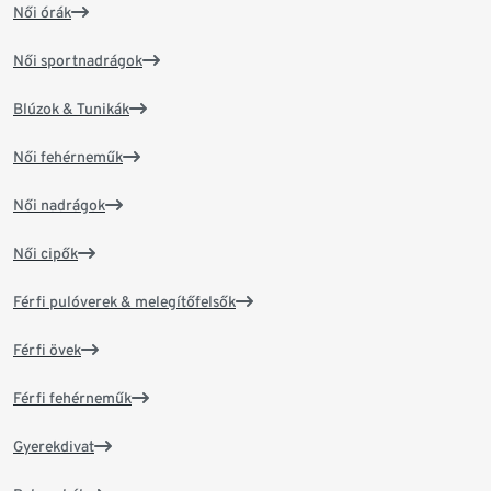
Női órák
Női sportnadrágok
Blúzok & Tunikák
Női fehérneműk
Női nadrágok
Női cipők
Férfi pulóverek & melegítőfelsők
Férfi övek
Férfi fehérneműk
Gyerekdivat