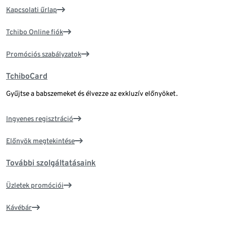
Kapcsolati űrlap
Tchibo Online fiók
Promóciós szabályzatok
TchiboCard
Gyűjtse a babszemeket és élvezze az exkluzív előnyöket.
Ingyenes regisztráció
Előnyök megtekintése
További szolgáltatásaink
Üzletek promóciói
Kávébár