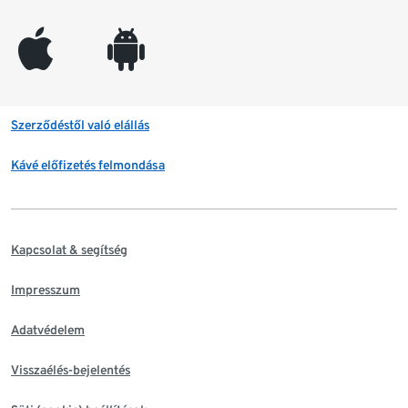
appleinc
android
Szerződéstől való elállás
Kávé előfizetés felmondása
Kapcsolat & segítség
Impresszum
Adatvédelem
Visszaélés-bejelentés