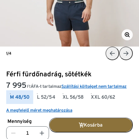
1/4
Férfi fürdőnadrág, sötétkék
7 995
ÁFA-t tartalmaz
Szállítási költséget nem tartalmaz
Ft
M 48/50
L 52/54
XL 56/58
XXL 60/62
A megfelelő méret meghatározása
Mennyiség
Kosárba