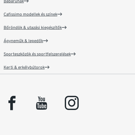
Babaruhák
Cafissimo modellek és színek
Bőröndök & utazási kiegészítők
Ágyneműk & lepedők
Sporteszközök és sportfelszerelések
Kerti & erkélybútorok
facebook
youtube
instagram