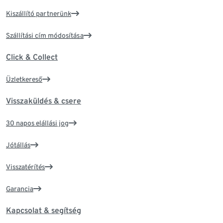
Kiszállító partnerünk
Szállítási cím módosítása
Click & Collect
Üzletkereső
Visszaküldés & csere
30 napos elállási jog
Jótállás
Visszatérítés
Garancia
Kapcsolat & segítség