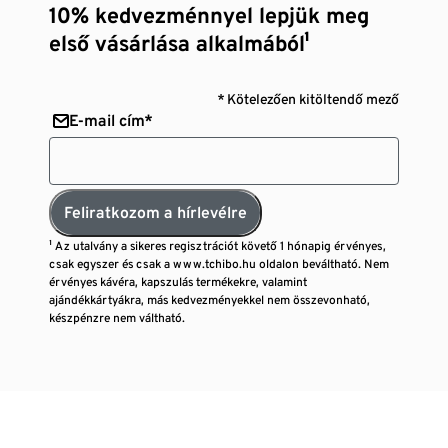
10% kedvezménnyel lepjük meg
első vásárlása alkalmából¹
* Kötelezően kitöltendő mező
E-mail cím*
Feliratkozom a hírlevélre
¹ Az utalvány a sikeres regisztrációt követő 1 hónapig érvényes,
csak egyszer és csak a www.tchibo.hu oldalon beváltható. Nem
érvényes kávéra, kapszulás termékekre, valamint
ajándékkártyákra, más kedvezményekkel nem összevonható,
készpénzre nem váltható.