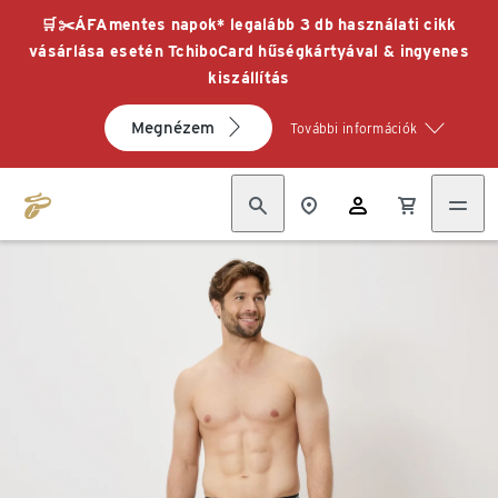
🛒✂️ÁFAmentes napok* legalább 3 db használati cikk
vásárlása esetén TchiboCard hűségkártyával & ingyenes
kiszállítás
Megnézem
További információk