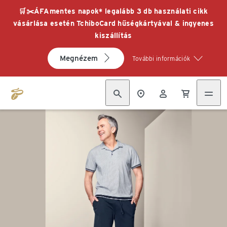
🛒✂️ÁFAmentes napok* legalább 3 db használati cikk
vásárlása esetén TchiboCard hűségkártyával & ingyenes
kiszállítás
Megnézem
További információk