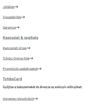
Jótállás
Visszatérítés
Garancia
Kapcsolat & segítség
Kapcsolati űrlap
Tchibo Online fiók
Promóciós szabályzatok
TchiboCard
Gyűjtse a babszemeket és élvezze az exkluzív előnyöket.
Ingyenes regisztráció