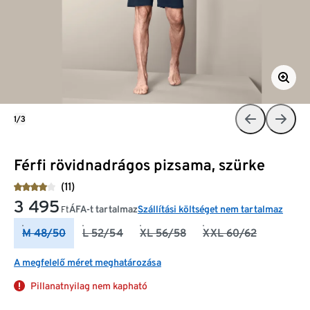
1/3
Férfi rövidnadrágos pizsama, szürke
(11)
3 495
ÁFA-t tartalmaz
Szállítási költséget nem tartalmaz
Ft
M 48/50
L 52/54
XL 56/58
XXL 60/62
A megfelelő méret meghatározása
Pillanatnyilag nem kapható