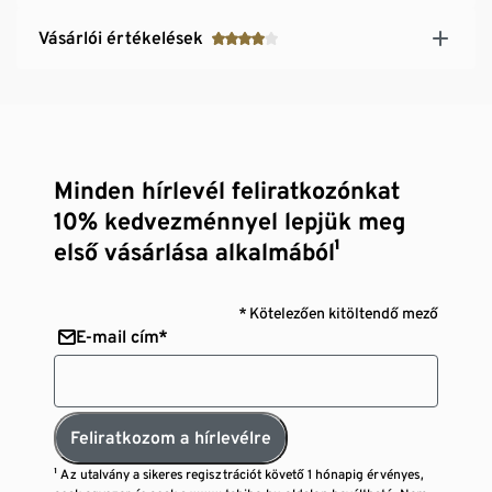
Vásárlói értékelések
Minden hírlevél feliratkozónkat
10% kedvezménnyel lepjük meg
első vásárlása alkalmából¹
* Kötelezően kitöltendő mező
E-mail cím*
Feliratkozom a hírlevélre
¹ Az utalvány a sikeres regisztrációt követő 1 hónapig érvényes,