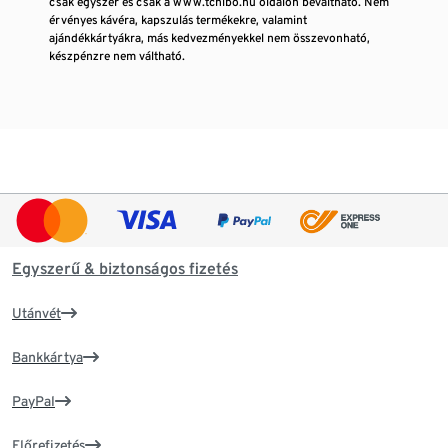
csak egyszer és csak a www.tchibo.hu oldalon beváltható. Nem
érvényes kávéra, kapszulás termékekre, valamint
ajándékkártyákra, más kedvezményekkel nem összevonható,
készpénzre nem váltható.
Egyszerű & biztonságos fizetés
Utánvét
Bankkártya
PayPal
Előrefizetés