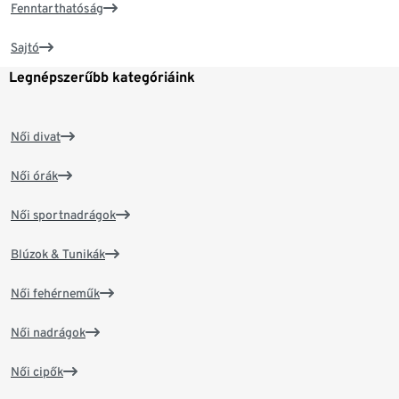
Fenntarthatóság
Sajtó
Legnépszerűbb kategóriáink
Női divat
Női órák
Női sportnadrágok
Blúzok & Tunikák
Női fehérneműk
Női nadrágok
Női cipők