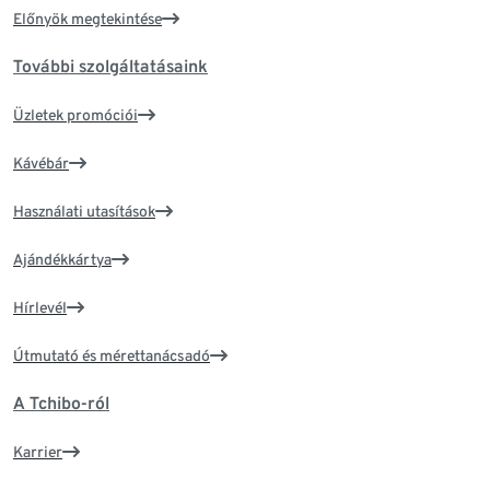
Előnyök megtekintése
További szolgáltatásaink
Üzletek promóciói
Kávébár
Használati utasítások
Ajándékkártya
Hírlevél
Útmutató és mérettanácsadó
A Tchibo-ról
Karrier