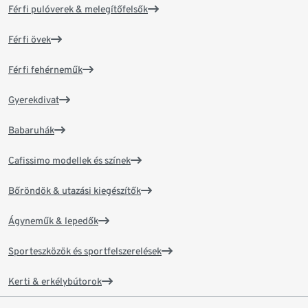
Férfi pulóverek & melegítőfelsők
Férfi övek
Férfi fehérneműk
Gyerekdivat
Babaruhák
Cafissimo modellek és színek
Bőröndök & utazási kiegészítők
Ágyneműk & lepedők
Sporteszközök és sportfelszerelések
Kerti & erkélybútorok