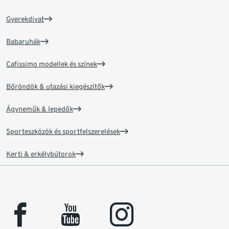
Gyerekdivat
Babaruhák
Cafissimo modellek és színek
Bőröndök & utazási kiegészítők
Ágyneműk & lepedők
Sporteszközök és sportfelszerelések
Kerti & erkélybútorok
facebook
youtube
instagram