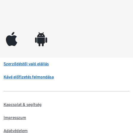
appleinc
android
Szerződéstől való elállás
Kávé előfizetés felmondása
Kapcsolat & segítség
Impresszum
Adatvédelem