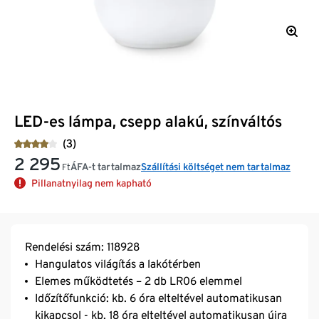
LED-es lámpa, csepp alakú, színváltós
(3)
2 295
ÁFA-t tartalmaz
Szállítási költséget nem tartalmaz
Ft
Pillanatnyilag nem kapható
Rendelési szám: 118928
Hangulatos világítás a lakótérben
Elemes működtetés – 2 db LR06 elemmel
Időzítőfunkció: kb. 6 óra elteltével automatikusan
kikapcsol - kb. 18 óra elteltével automatikusan újra