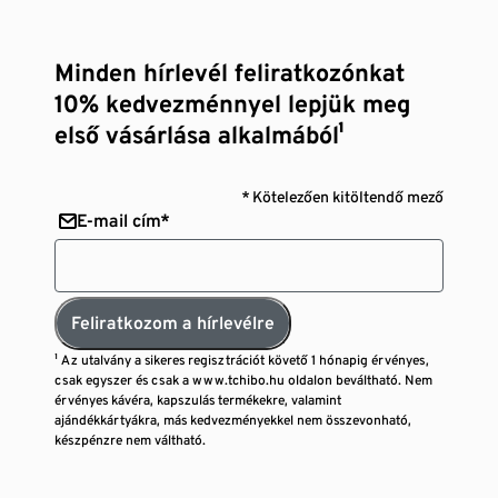
Minden hírlevél feliratkozónkat
10% kedvezménnyel lepjük meg
első vásárlása alkalmából¹
* Kötelezően kitöltendő mező
E-mail cím*
Feliratkozom a hírlevélre
¹ Az utalvány a sikeres regisztrációt követő 1 hónapig érvényes,
csak egyszer és csak a www.tchibo.hu oldalon beváltható. Nem
érvényes kávéra, kapszulás termékekre, valamint
ajándékkártyákra, más kedvezményekkel nem összevonható,
készpénzre nem váltható.