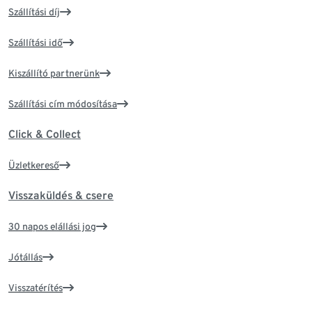
Szállítási díj
Szállítási idő
Kiszállító partnerünk
Szállítási cím módosítása
Click & Collect
Üzletkereső
Visszaküldés & csere
30 napos elállási jog
Jótállás
Visszatérítés