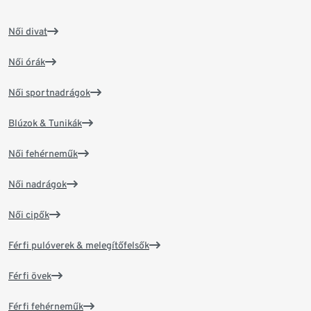
Női divat
Női órák
Női sportnadrágok
Blúzok & Tunikák
Női fehérneműk
Női nadrágok
Női cipők
Férfi pulóverek & melegítőfelsők
Férfi övek
Férfi fehérneműk