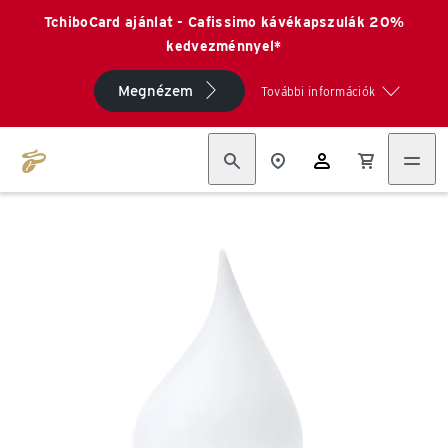
TchiboCard ajánlat - Cafissimo kávékapszulák 20%
kedvezménnyel*
Megnézem
További információk