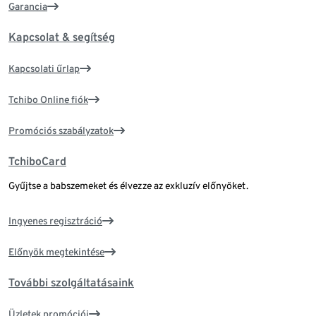
Garancia
Kapcsolat & segítség
Kapcsolati űrlap
Tchibo Online fiók
Promóciós szabályzatok
TchiboCard
Gyűjtse a babszemeket és élvezze az exkluzív előnyöket.
Ingyenes regisztráció
Előnyök megtekintése
További szolgáltatásaink
Üzletek promóciói