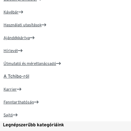
Kávébár
Használati utasítások
Ajándékkártya
Hírlevél
Útmutató és mérettanácsadó
A Tchibo-ról
Karrier
Fenntarthatóság
Sajtó
Legnépszerűbb kategóriáink