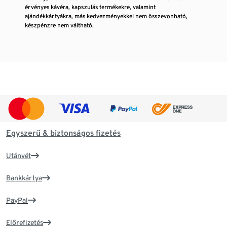
érvényes kávéra, kapszulás termékekre, valamint
ajándékkártyákra, más kedvezményekkel nem összevonható,
készpénzre nem váltható.
Egyszerű & biztonságos fizetés
Utánvét
Bankkártya
PayPal
Előrefizetés