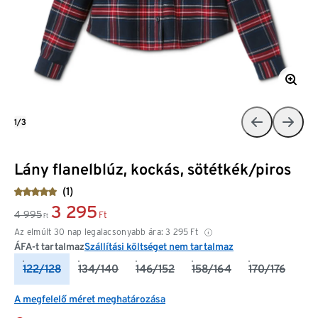
1/3
Lány flanelblúz, kockás, sötétkék/piros
(1)
3 295
4 995
Ft
Ft
Az elmúlt 30 nap legalacsonyabb ára:
3 295
Ft
ÁFA-t tartalmaz
Szállítási költséget nem tartalmaz
122/128
134/140
146/152
158/164
170/176
A megfelelő méret meghatározása