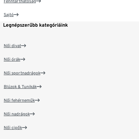
Fenntarthatóság
Sajtó
Legnépszerűbb kategóriáink
Női divat
Női órák
Női sportnadrágok
Blúzok & Tunikák
Női fehérneműk
Női nadrágok
Női cipők