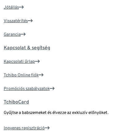
Jótállás
Visszatérítés
Garancia
Kapcsolat & segítség
Kapcsolati űrlap
Tchibo Online fiók
Promóciós szabályzatok
TchiboCard
Gyűjtse a babszemeket és élvezze az exkluzív előnyöket.
Ingyenes regisztráció