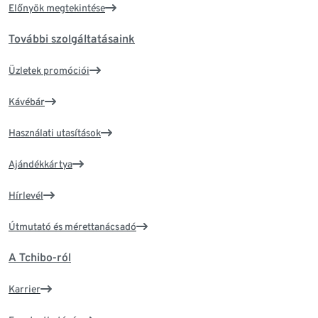
Előnyök megtekintése
További szolgáltatásaink
Üzletek promóciói
Kávébár
Használati utasítások
Ajándékkártya
Hírlevél
Útmutató és mérettanácsadó
A Tchibo-ról
Karrier