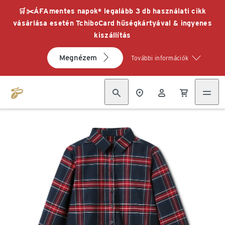
🛒✂️ÁFAmentes napok* legalább 3 db használati cikk
vásárlása esetén TchiboCard hűségkártyával & ingyenes
kiszállítás
Megnézem
További információk