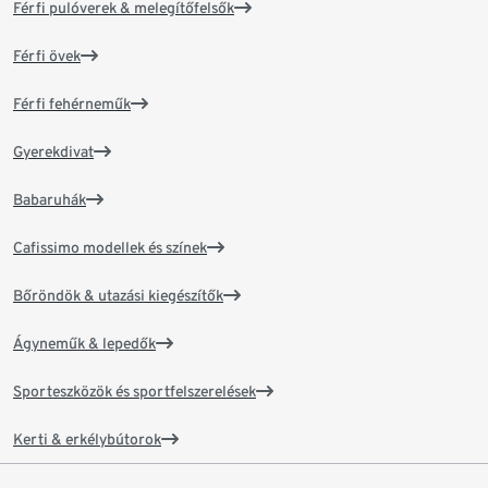
Férfi pulóverek & melegítőfelsők
Férfi övek
Férfi fehérneműk
Gyerekdivat
Babaruhák
Cafissimo modellek és színek
Bőröndök & utazási kiegészítők
Ágyneműk & lepedők
Sporteszközök és sportfelszerelések
Kerti & erkélybútorok