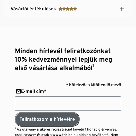
Vásárlói értékelések
Minden hírlevél feliratkozónkat
10% kedvezménnyel lepjük meg
első vásárlása alkalmából¹
* Kötelezően kitöltendő mező
E-mail cím*
Feliratkozom a hírlevélre
¹ Az utalvány a sikeres regisztrációt követő 1 hónapig érvényes,
csak egyszer és csak a www.tchibo.hu oldalon beváltható. Nem