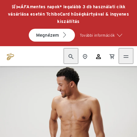
🛒✂️ÁFAmentes napok* legalább 3 db használati cikk
vásárlása esetén TchiboCard hűségkártyával & ingyenes
kiszállítás
Megnézem
További információk