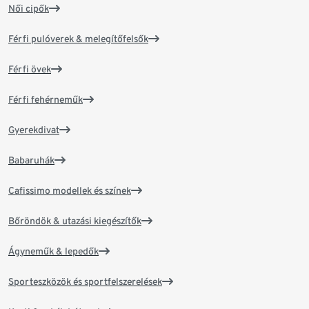
Női cipők
Férfi pulóverek & melegítőfelsők
Férfi övek
Férfi fehérneműk
Gyerekdivat
Babaruhák
Cafissimo modellek és színek
Bőröndök & utazási kiegészítők
Ágyneműk & lepedők
Sporteszközök és sportfelszerelések