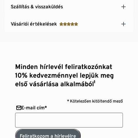
Szállítás & visszaküldés
Vásárlói értékelések
Minden hírlevél feliratkozónkat
10% kedvezménnyel lepjük meg
első vásárlása alkalmából¹
* Kötelezően kitöltendő mező
E-mail cím*
Feliratkozom a hírlevélre