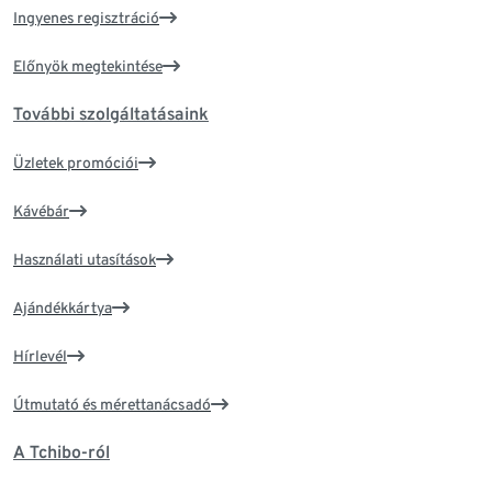
Ingyenes regisztráció
Előnyök megtekintése
További szolgáltatásaink
Üzletek promóciói
Kávébár
Használati utasítások
Ajándékkártya
Hírlevél
Útmutató és mérettanácsadó
A Tchibo-ról