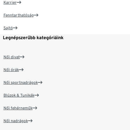
Karrier
Fenntarthatóság
Sajtó
Legnépszerűbb kategóriáink
Női divat
Női órák
Női sportnadrágok
Blúzok & Tunikák
Női fehérneműk
Női nadrágok