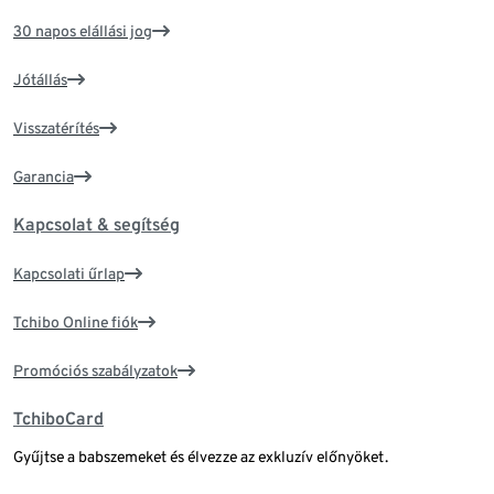
30 napos elállási jog
Jótállás
Visszatérítés
Garancia
Kapcsolat & segítség
Kapcsolati űrlap
Tchibo Online fiók
Promóciós szabályzatok
TchiboCard
Gyűjtse a babszemeket és élvezze az exkluzív előnyöket.