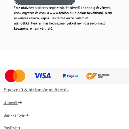
¹ Az utalvány a sikeres regisztrációt követő 1 hónapig érvényes,
csak egyszer és csak a www.tchibo.hu oldalon beváltható. Nem
érvényes kávéra, kapszulás termékekre, valamint
ajándékkártyákra, más kedvezményekkel nem összevonható,
készpénzre nem váltható.
Egyszerű & biztonságos fizetés
Utánvét
Bankkártya
PayPal