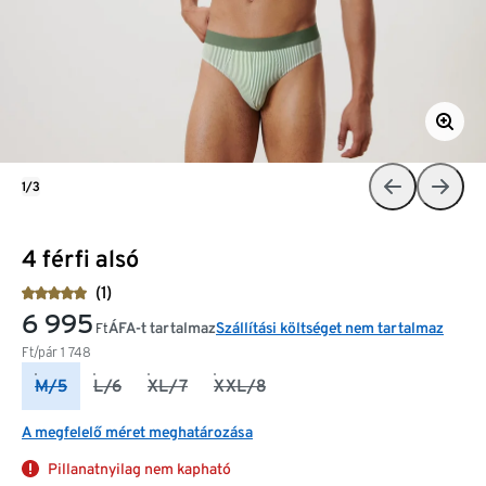
1/3
4 férfi alsó
(1)
6 995
ÁFA-t tartalmaz
Szállítási költséget nem tartalmaz
Ft
Ft/pár
1 748
M/5
L/6
XL/7
XXL/8
A megfelelő méret meghatározása
Pillanatnyilag nem kapható