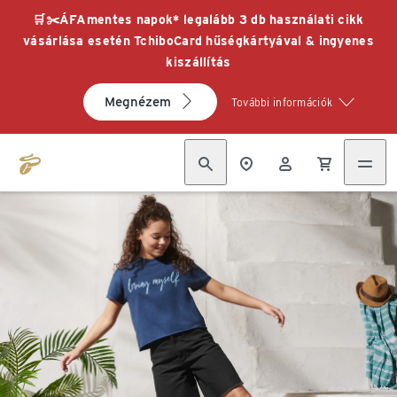
🛒✂️ÁFAmentes napok* legalább 3 db használati cikk
vásárlása esetén TchiboCard hűségkártyával & ingyenes
kiszállítás
Megnézem
További információk