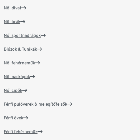
Női divat
Női órák
Női sportnadrágok
Blúzok & Tunikák
Női fehérneműk
Női nadrágok
Női cipők
Férfi pulóverek & melegítőfelsők
Férfi övek
Férfi fehérneműk