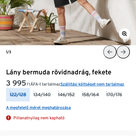
1/3
Lány bermuda rövidnadrág, fekete
3 995
ÁFA-t tartalmaz
Szállítási költséget nem tartalmaz
Ft
122/128
134/140
146/152
158/164
170/176
A megfelelő méret meghatározása
Pillanatnyilag nem kapható