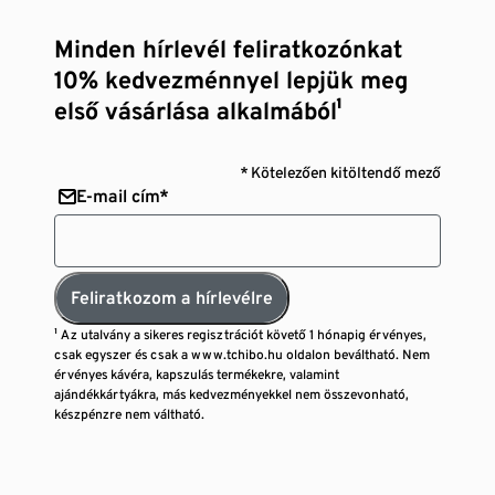
Minden hírlevél feliratkozónkat
10% kedvezménnyel lepjük meg
első vásárlása alkalmából¹
* Kötelezően kitöltendő mező
E-mail cím*
Feliratkozom a hírlevélre
¹ Az utalvány a sikeres regisztrációt követő 1 hónapig érvényes,
csak egyszer és csak a www.tchibo.hu oldalon beváltható. Nem
érvényes kávéra, kapszulás termékekre, valamint
ajándékkártyákra, más kedvezményekkel nem összevonható,
készpénzre nem váltható.