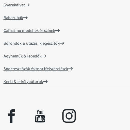
Gyerekdivat
Babaruhák
Cafissimo modellek és színek
Bőröndök & utazási kiegészítők
Ágyneműk & lepedők
Sporteszközök és sportfelszerelések
Kerti & erkélybútorok
facebook
youtube
instagram