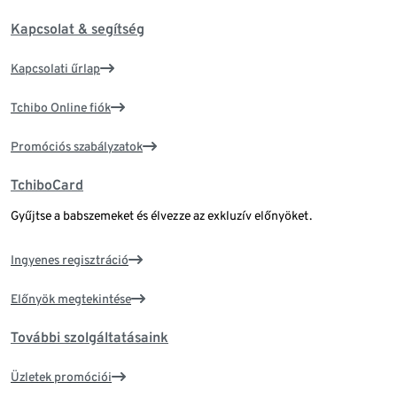
Kapcsolat & segítség
Kapcsolati űrlap
Tchibo Online fiók
Promóciós szabályzatok
TchiboCard
Gyűjtse a babszemeket és élvezze az exkluzív előnyöket.
Ingyenes regisztráció
Előnyök megtekintése
További szolgáltatásaink
Üzletek promóciói