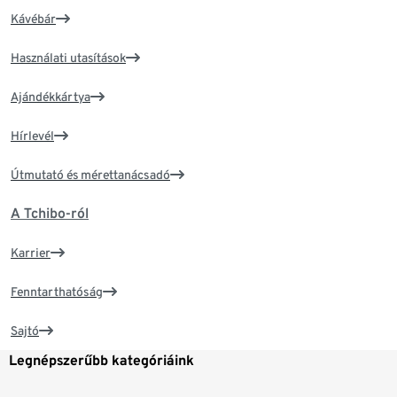
Kávébár
Használati utasítások
Ajándékkártya
Hírlevél
Útmutató és mérettanácsadó
A Tchibo-ról
Karrier
Fenntarthatóság
Sajtó
Legnépszerűbb kategóriáink