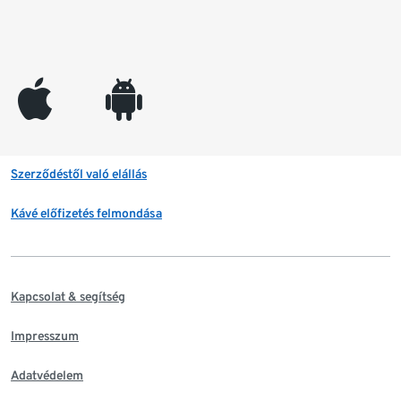
appleinc
android
Szerződéstől való elállás
Kávé előfizetés felmondása
Kapcsolat & segítség
Impresszum
Adatvédelem