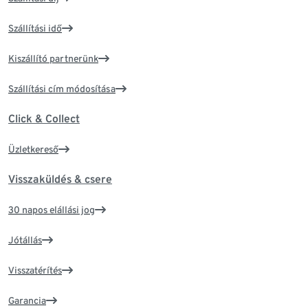
Szállítási idő
Kiszállító partnerünk
Szállítási cím módosítása
Click & Collect
Üzletkereső
Visszaküldés & csere
30 napos elállási jog
Jótállás
Visszatérítés
Garancia