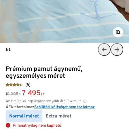
1/2
Prémium pamut ágynemű,
egyszemélyes méret
(6)
7 495
10 995
Ft
Ft
Az elmúlt 30 nap legalacsonyabb ára:
7 495
Ft
ÁFA-t tartalmaz
Szállítási költséget nem tartalmaz
Normál méret
Extra méret
Pillanatnyilag nem kapható