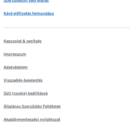
Szerződéstől való elállás
Kávé előfizetés felmondása
Kapcsolat & segítség
Impresszum
Adatvédelem
Visszaélés-bejelentés
Süti (cookie) beállítások
Általános Szerződési Feltételek
Akadálymentességi nyilatkozat