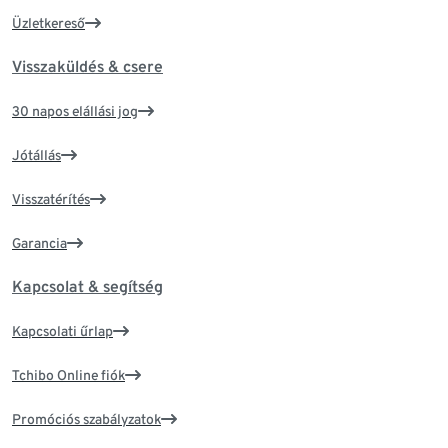
Üzletkereső
Visszaküldés & csere
30 napos elállási jog
Jótállás
Visszatérítés
Garancia
Kapcsolat & segítség
Kapcsolati űrlap
Tchibo Online fiók
Promóciós szabályzatok