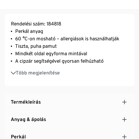
Rendelési szám: 184818
Perkál anyag
60 °C-on mosható – allergiások is használhatják
Tiszta, puha pamut
Mindkét oldal egyforma mintával
A cipzár segítségével gyorsan felhúzható
Különösen puha, könnyű és sima
Több megjelenítése
Finom, sűrű szövésű anyag
Hőkiegyenlítő és nedvszívó
Termékleírás
Anyag & ápolás
Perkál