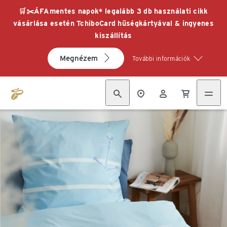
🛒✂️ÁFAmentes napok* legalább 3 db használati cikk
vásárlása esetén TchiboCard hűségkártyával & ingyenes
kiszállítás
Megnézem
További információk