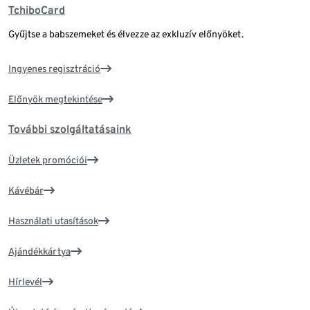
TchiboCard
Gyűjtse a babszemeket és élvezze az exkluzív előnyöket.
Ingyenes regisztráció
Előnyök megtekintése
További szolgáltatásaink
Üzletek promóciói
Kávébár
Használati utasítások
Ajándékkártya
Hírlevél