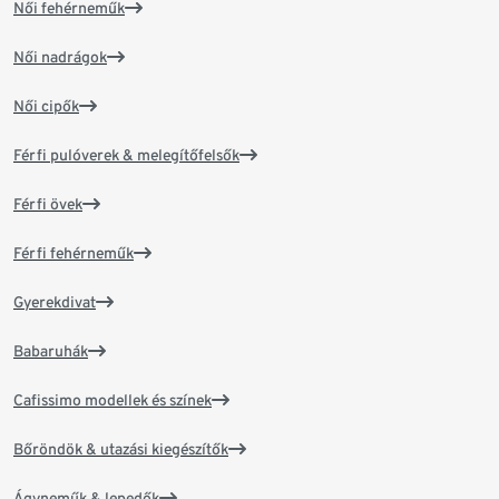
Női fehérneműk
Női nadrágok
Női cipők
Férfi pulóverek & melegítőfelsők
Férfi övek
Férfi fehérneműk
Gyerekdivat
Babaruhák
Cafissimo modellek és színek
Bőröndök & utazási kiegészítők
Ágyneműk & lepedők