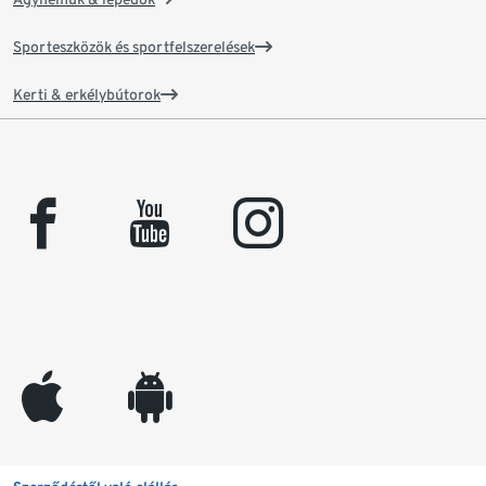
Sporteszközök és sportfelszerelések
Kerti & erkélybútorok
facebook
youtube
instagram
appleinc
android