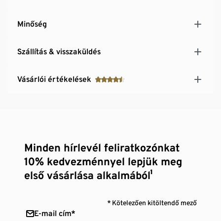
Minőség
Szállítás & visszaküldés
Vásárlói értékelések
Minden hírlevél feliratkozónkat
10% kedvezménnyel lepjük meg
első vásárlása alkalmából¹
* Kötelezően kitöltendő mező
E-mail cím*