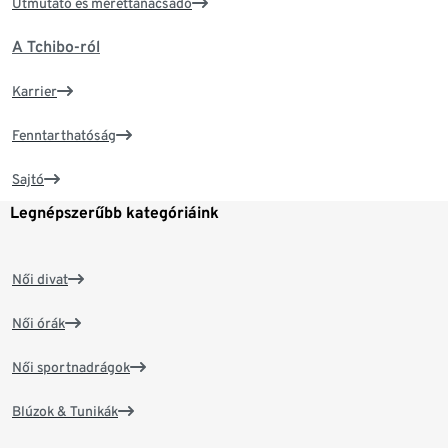
Útmutató és mérettanácsadó
A Tchibo-ról
Karrier
Fenntarthatóság
Sajtó
Legnépszerűbb kategóriáink
Női divat
Női órák
Női sportnadrágok
Blúzok & Tunikák