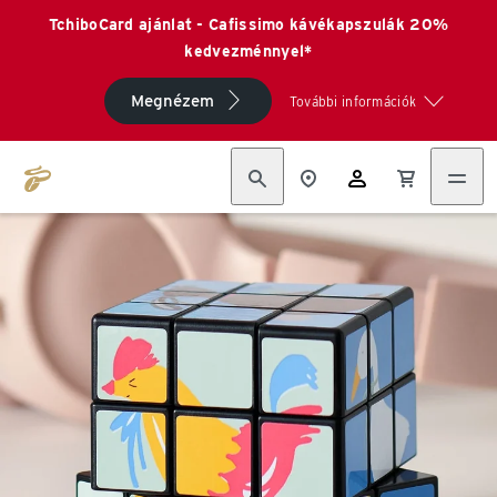
TchiboCard ajánlat - Cafissimo kávékapszulák 20%
kedvezménnyel*
Megnézem
További információk