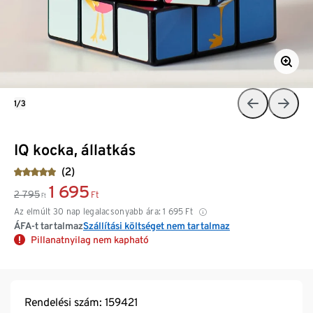
1/3
IQ kocka, állatkás
(2)
1 695
2 795
Ft
Ft
Az elmúlt 30 nap legalacsonyabb ára:
1 695
Ft
ÁFA-t tartalmaz
Szállítási költséget nem tartalmaz
Pillanatnyilag nem kapható
Rendelési szám: 159421