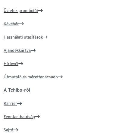
Üzletek promóciói
Kávébár
Használati utasítások
Ajándékkártya
Hírlevél
Útmutató és mérettanácsadó
A Tchibo-ról
Karrier
Fenntarthatóság
Sajtó