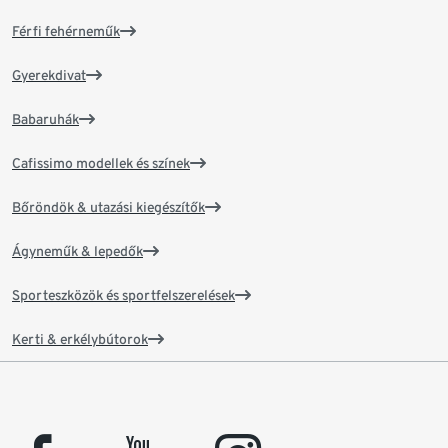
Férfi fehérneműk
Gyerekdivat
Babaruhák
Cafissimo modellek és színek
Bőröndök & utazási kiegészítők
Ágyneműk & lepedők
Sporteszközök és sportfelszerelések
Kerti & erkélybútorok