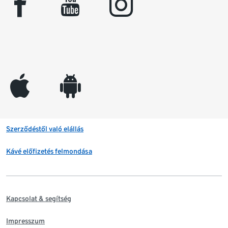
facebook
youtube
instagram
appleinc
android
Szerződéstől való elállás
Kávé előfizetés felmondása
Kapcsolat & segítség
Impresszum