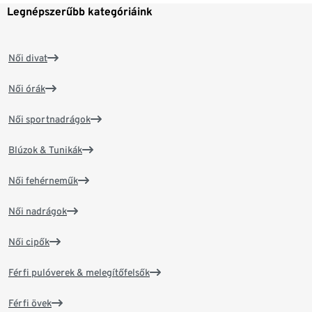
Legnépszerűbb kategóriáink
Női divat
Női órák
Női sportnadrágok
Blúzok & Tunikák
Női fehérneműk
Női nadrágok
Női cipők
Férfi pulóverek & melegítőfelsők
Férfi övek