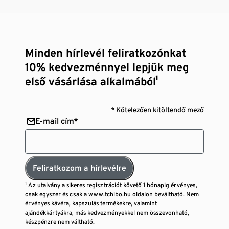
Minden hírlevél feliratkozónkat
10% kedvezménnyel lepjük meg
első vásárlása alkalmából¹
* Kötelezően kitöltendő mező
E-mail cím*
Feliratkozom a hírlevélre
¹ Az utalvány a sikeres regisztrációt követő 1 hónapig érvényes,
csak egyszer és csak a www.tchibo.hu oldalon beváltható. Nem
érvényes kávéra, kapszulás termékekre, valamint
ajándékkártyákra, más kedvezményekkel nem összevonható,
készpénzre nem váltható.