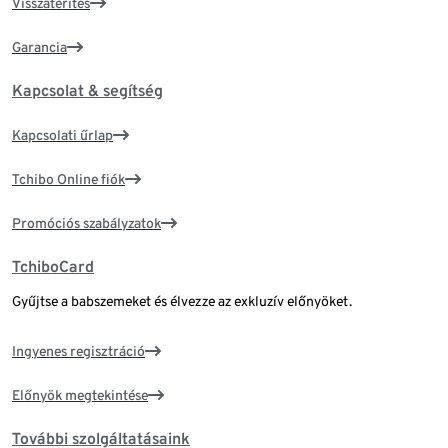
Visszatérítés
Garancia
Kapcsolat & segítség
Kapcsolati űrlap
Tchibo Online fiók
Promóciós szabályzatok
TchiboCard
Gyűjtse a babszemeket és élvezze az exkluzív előnyöket.
Ingyenes regisztráció
Előnyök megtekintése
További szolgáltatásaink