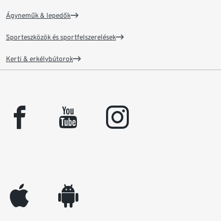
Ágyneműk & lepedők
Sporteszközök és sportfelszerelések
Kerti & erkélybútorok
facebook
youtube
instagram
appleinc
android