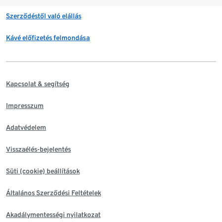
Szerződéstől való elállás
Kávé előfizetés felmondása
Kapcsolat & segítség
Impresszum
Adatvédelem
Visszaélés-bejelentés
Süti (cookie) beállítások
Általános Szerződési Feltételek
Akadálymentességi nyilatkozat