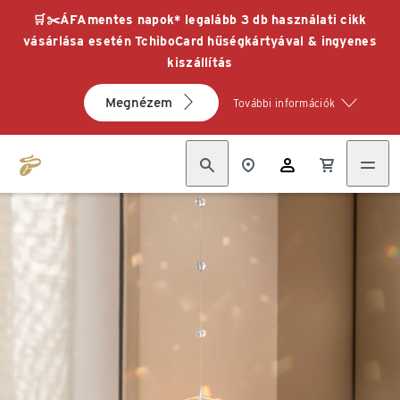
🛒✂️ÁFAmentes napok* legalább 3 db használati cikk
vásárlása esetén TchiboCard hűségkártyával & ingyenes
kiszállítás
Megnézem
További információk