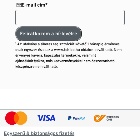
E-mail cím*
Feliratkozom a hírlevélre
¹ Az utalvány a sikeres regisztrációt követő 1 hónapig érvényes,
csak egyszer és csak a www.tchibo.hu oldalon beváltható. Nem
érvényes kávéra, kapszulás termékekre, valamint
ajándékkártyákra, más kedvezményekkel nem összevonható,
készpénzre nem váltható.
Egyszerű & biztonságos fizetés