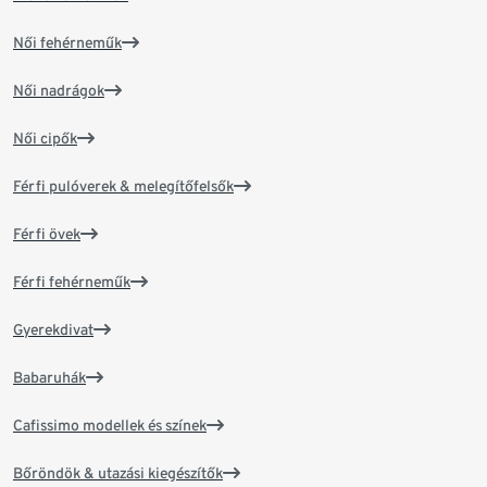
Női fehérneműk
Női nadrágok
Női cipők
Férfi pulóverek & melegítőfelsők
Férfi övek
Férfi fehérneműk
Gyerekdivat
Babaruhák
Cafissimo modellek és színek
Bőröndök & utazási kiegészítők