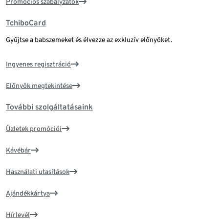
Promóciós szabályzatok
TchiboCard
Gyűjtse a babszemeket és élvezze az exkluzív előnyöket.
Ingyenes regisztráció
Előnyök megtekintése
További szolgáltatásaink
Üzletek promóciói
Kávébár
Használati utasítások
Ajándékkártya
Hírlevél