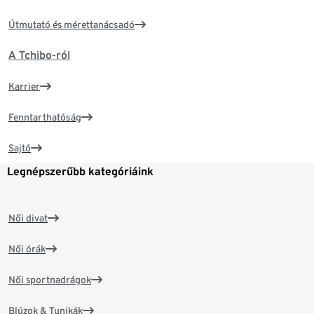
Útmutató és mérettanácsadó
A Tchibo-ról
Karrier
Fenntarthatóság
Sajtó
Legnépszerűbb kategóriáink
Női divat
Női órák
Női sportnadrágok
Blúzok & Tunikák