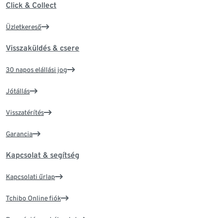
Click & Collect
Üzletkereső
Visszaküldés & csere
30 napos elállási jog
Jótállás
Visszatérítés
Garancia
Kapcsolat & segítség
Kapcsolati űrlap
Tchibo Online fiók