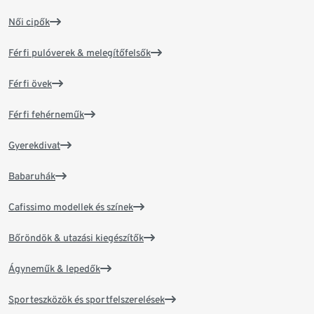
Női cipők
Férfi pulóverek & melegítőfelsők
Férfi övek
Férfi fehérneműk
Gyerekdivat
Babaruhák
Cafissimo modellek és színek
Bőröndök & utazási kiegészítők
Ágyneműk & lepedők
Sporteszközök és sportfelszerelések