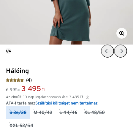
1/4
Hálóing
(4)
3 495
6 995
Ft
Ft
Az elmúlt 30 nap legalacsonyabb ára:
3 495
Ft
ÁFA-t tartalmaz
Szállítási költséget nem tartalmaz
S 36/38
M 40/42
L 44/46
XL 48/50
XXL 52/54