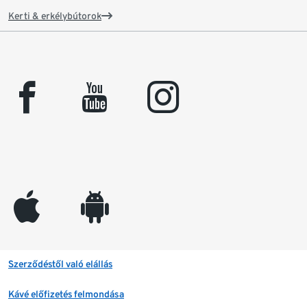
Kerti & erkélybútorok
facebook
youtube
instagram
appleinc
android
Szerződéstől való elállás
Kávé előfizetés felmondása