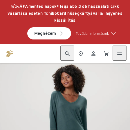
🛒✂️ÁFAmentes napok* legalább 3 db használati cikk
vásárlása esetén TchiboCard hűségkártyával & ingyenes
kiszállítás
Megnézem
További információk