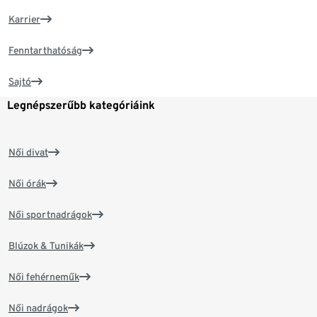
Karrier
Fenntarthatóság
Sajtó
Legnépszerűbb kategóriáink
Női divat
Női órák
Női sportnadrágok
Blúzok & Tunikák
Női fehérneműk
Női nadrágok