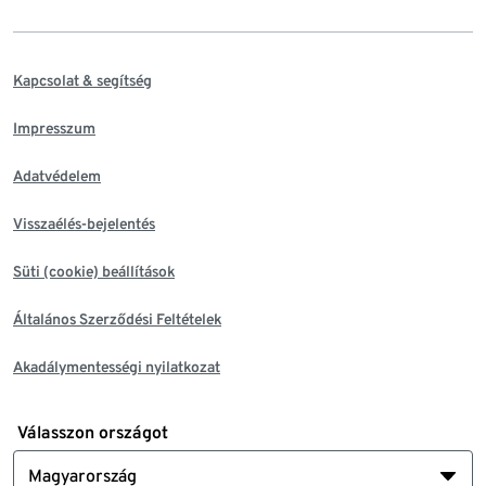
Kapcsolat & segítség
Impresszum
Adatvédelem
Visszaélés-bejelentés
Süti (cookie) beállítások
Általános Szerződési Feltételek
Akadálymentességi nyilatkozat
Válasszon országot
Magyarország