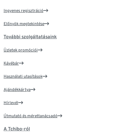
Ingyenes regisztráció
Előnyök megtekintése
További szolgáltatásaink
Üzletek promóciói
Kávébár
Használati utasítások
Ajándékkártya
Hírlevél
Útmutató és mérettanácsadó
A Tchibo-ról