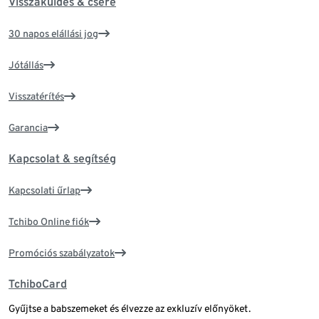
Visszaküldés & csere
30 napos elállási jog
Jótállás
Visszatérítés
Garancia
Kapcsolat & segítség
Kapcsolati űrlap
Tchibo Online fiók
Promóciós szabályzatok
TchiboCard
Gyűjtse a babszemeket és élvezze az exkluzív előnyöket.