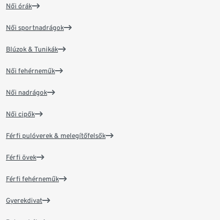
Női órák
Női sportnadrágok
Blúzok & Tunikák
Női fehérneműk
Női nadrágok
Női cipők
Férfi pulóverek & melegítőfelsők
Férfi övek
Férfi fehérneműk
Gyerekdivat