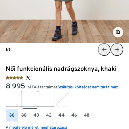
1/8
Női funkcionális nadrágszoknya, khaki
(6)
8 995
ÁFA-t tartalmaz
Szállítási költséget nem tartalmaz
Ft
36
38
40
42
44
46
48
A megfelelő méret meghatározása