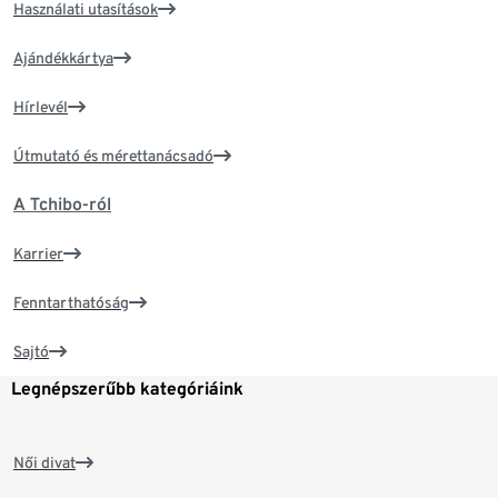
Használati utasítások
Ajándékkártya
Hírlevél
Útmutató és mérettanácsadó
A Tchibo-ról
Karrier
Fenntarthatóság
Sajtó
Legnépszerűbb kategóriáink
Női divat