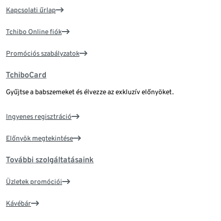
Kapcsolati űrlap
Tchibo Online fiók
Promóciós szabályzatok
TchiboCard
Gyűjtse a babszemeket és élvezze az exkluzív előnyöket.
Ingyenes regisztráció
Előnyök megtekintése
További szolgáltatásaink
Üzletek promóciói
Kávébár