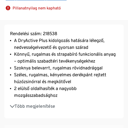
Pillanatnyilag nem kapható
Rendelési szám: 218538
A DryActive Plus kidolgozás hatására lélegző,
nedvességelvezető és gyorsan szárad
Könnyű, rugalmas és strapabíró funkcionális anyag
– optimális szabadtéri tevékenységekhez
Szoknya belevarrt, rugalmas rövidnadrággal
Széles, rugalmas, kényelmes derékpánt rejtett
húzózsinórral és megkötővel
2 elülső oldalhasíték a nagyobb
mozgásszabadsághoz
1 cipzáras farzseb
Több megjelenítése
2 bevágott zseb
Puha, rugalmas anyag Creora® szálakkal – kellően
szabad mozgást biztosít