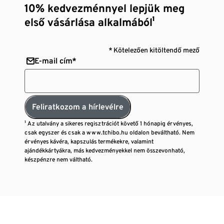
10% kedvezménnyel lepjük meg
első vásárlása alkalmából¹
* Kötelezően kitöltendő mező
E-mail cím*
Feliratkozom a hírlevélre
¹ Az utalvány a sikeres regisztrációt követő 1 hónapig érvényes,
csak egyszer és csak a www.tchibo.hu oldalon beváltható. Nem
érvényes kávéra, kapszulás termékekre, valamint
ajándékkártyákra, más kedvezményekkel nem összevonható,
készpénzre nem váltható.