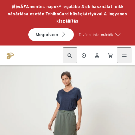
🛒✂️ÁFAmentes napok* legalább 3 db használati cikk
vásárlása esetén TchiboCard hűségkártyával & ingyenes
kiszállítás
Megnézem
További információk