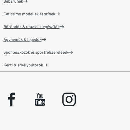
Babaruhák
Cafissimo modellek és színek
Bőröndök & utazási kiegészítők
Ágyneműk & lepedők
Sporteszközök és sportfelszerelések
Kerti & erkélybútorok
facebook
youtube
instagram