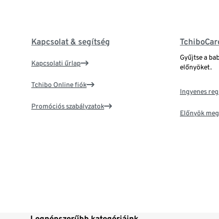
Kapcsolat & segítség
TchiboCar
Gyűjtse a ba
Kapcsolati űrlap
előnyöket.
Tchibo Online fiók
Ingyenes reg
Promóciós szabályzatok
Előnyök meg
Legnépszerűbb kategóriáink