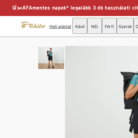
🛒✂️ÁFAmentes napok* legalább 3 db használati cik
Heti ajánlat
Kávé
Női
Férfi
Gyerek
O