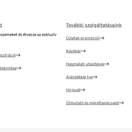
d
További szolgáltatásaink
bszemeket és élvezze az exkluzív
Üzletek promóciói
Kávébár
isztráció
Használati utasítások
tekintése
Ajándékkártya
Hírlevél
Útmutató és mérettanácsadó