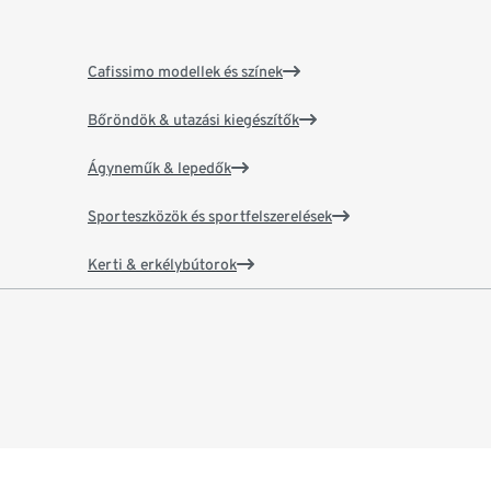
Cafissimo modellek és színek
Bőröndök & utazási kiegészítők
Ágyneműk & lepedők
Sporteszközök és sportfelszerelések
Kerti & erkélybútorok