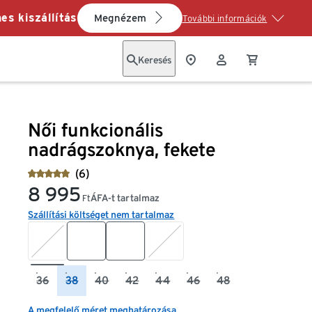
es kiszállítás
Megnézem
További információk
Keresés
Női funkcionális
nadrágszoknya, fekete
(6)
8 995
ÁFA-t tartalmaz
Ft
Szállítási költséget nem tartalmaz
36
38
40
42
44
46
48
A megfelelő méret meghatározása