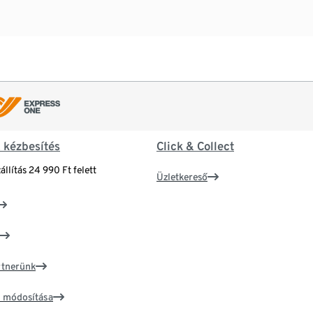
& kézbesítés
Click & Collect
állítás 24 990 Ft felett
Üzletkereső
artnerünk
ím módosítása