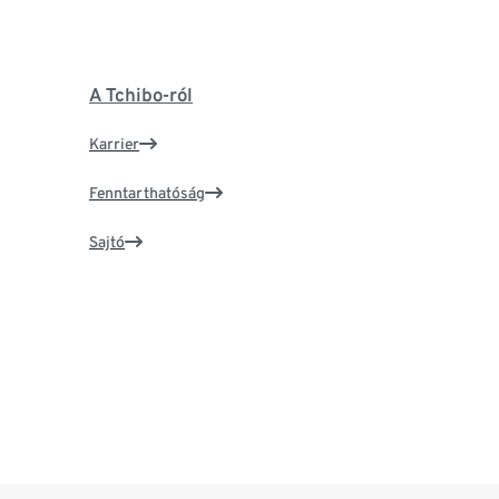
A Tchibo-ról
Karrier
Fenntarthatóság
Sajtó