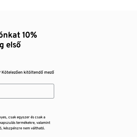
zónkat 10%
g első
* Kötelezően kitöltendő mező
nyes, csak egyszer és csak a
kapszulás termékekre, valamint
, készpénzre nem váltható.