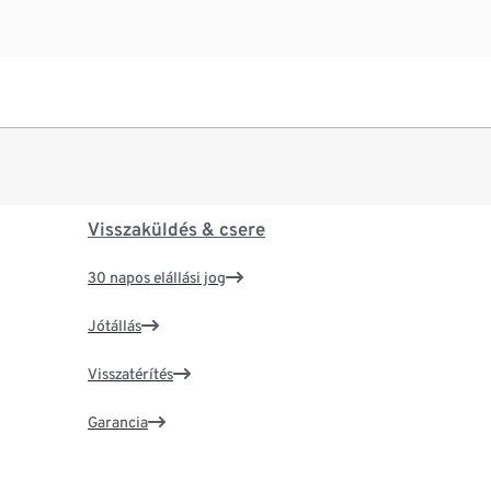
Visszaküldés & csere
30 napos elállási jog
Jótállás
Visszatérítés
Garancia