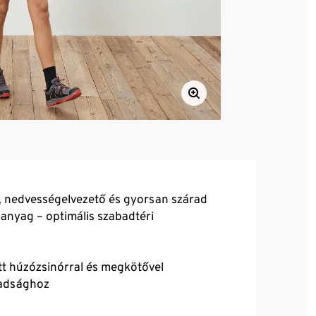
ő, nedvességelvezető és gyorsan szárad
anyag – optimális szabadtéri
tt húzózsinórral és megkötővel
badsághoz