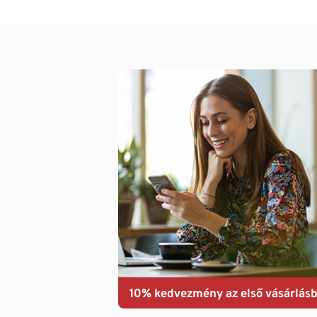
10% kedvezmény az első vásárlásb