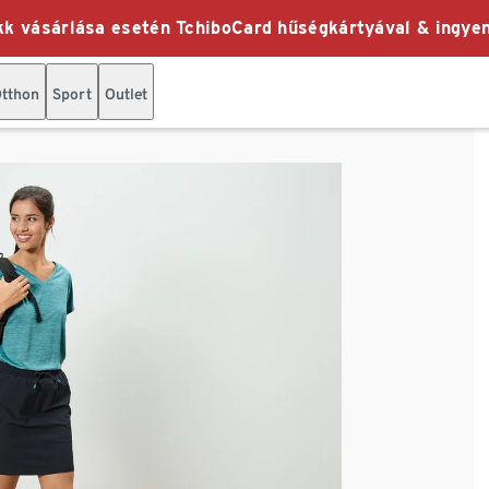
k vásárlása esetén TchiboCard hűségkártyával & ingyen
tthon
Sport
Outlet