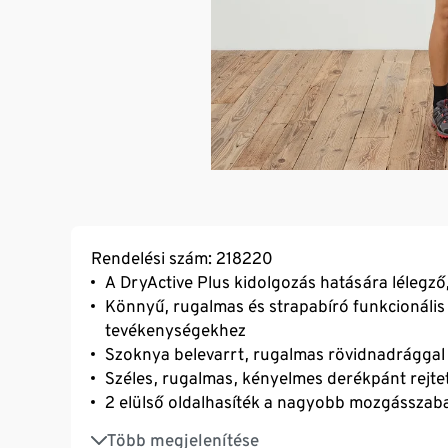
Rendelési szám: 218220
A DryActive Plus kidolgozás hatására lélegz
Könnyű, rugalmas és strapabíró funkcionális 
tevékenységekhez
Szoknya belevarrt, rugalmas rövidnadrággal
Széles, rugalmas, kényelmes derékpánt rejte
2 elülső oldalhasíték a nagyobb mozgássza
1 cipzáras farzseb
Több megjelenítése