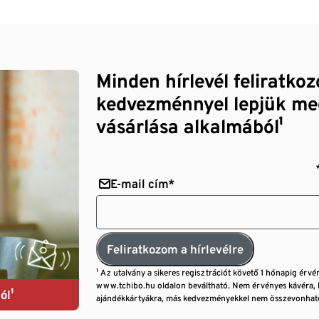
Minden hírlevél feliratko
kedvezménnyel lepjük me
vásárlása alkalmából¹
E-mail cím*
Feliratkozom a hírlevélre
¹ Az utalvány a sikeres regisztrációt követő 1 hónapig érvé
www.tchibo.hu oldalon beváltható. Nem érvényes kávéra, 
ól¹
ajándékkártyákra, más kedvezményekkel nem összevonható