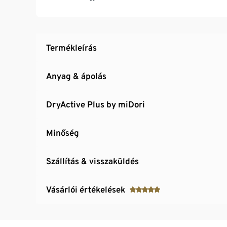
2 bevágott zseb
Puha, rugalmas anyag Creora® szálakkal – ke
Termékleírás
Anyag & ápolás
DryActive Plus by miDori
Minőség
Szállítás & visszaküldés
Vásárlói értékelések