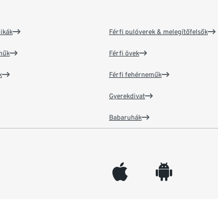
ikák
Férfi pulóverek & melegítőfelsők
műk
Férfi övek
k
Férfi fehérneműk
Gyerekdivat
Babaruhák
appleinc
android