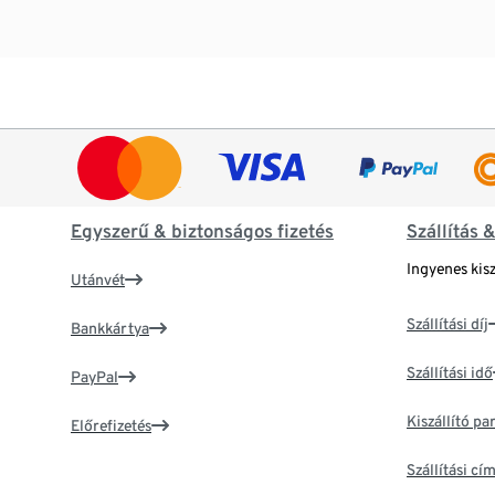
Egyszerű & biztonságos fizetés
Szállítás 
Ingyenes kisz
Utánvét
Szállítási díj
Bankkártya
Szállítási idő
PayPal
Kiszállító p
Előrefizetés
Szállítási c