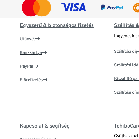
Egyszerű & biztonságos fizetés
Szállítás 
Ingyenes kisz
Utánvét
Szállítási díj
Bankkártya
Szállítási idő
PayPal
Kiszállító p
Előrefizetés
Szállítási c
Kapcsolat & segítség
TchiboCar
Gyűjtse a ba