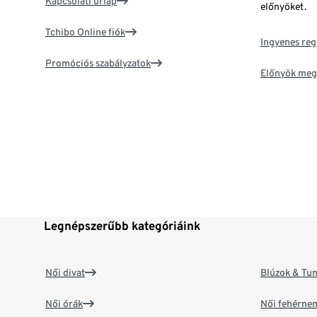
Kapcsolati űrlap
előnyöket.
Tchibo Online fiók
Ingyenes reg
Promóciós szabályzatok
Előnyök meg
Legnépszerűbb kategóriáink
Női divat
Blúzok & Tun
Női órák
Női fehérne