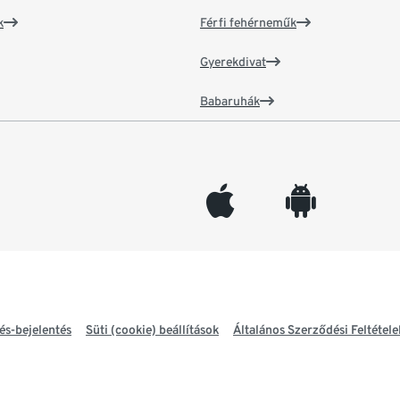
k
Férfi fehérneműk
Gyerekdivat
Babaruhák
appleinc
android
és-bejelentés
Süti (cookie) beállítások
Általános Szerződési Feltétele