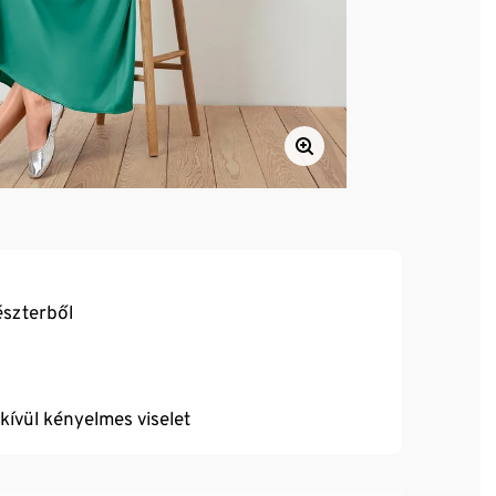
észterből
dkívül kényelmes viselet