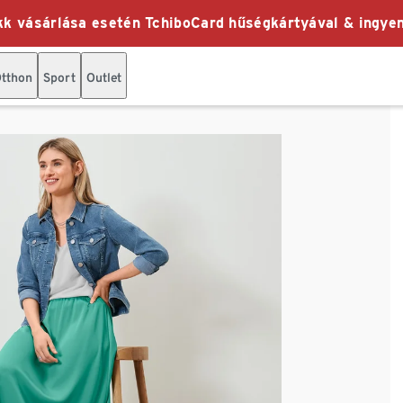
k vásárlása esetén TchiboCard hűségkártyával & ingyen
tthon
Sport
Outlet