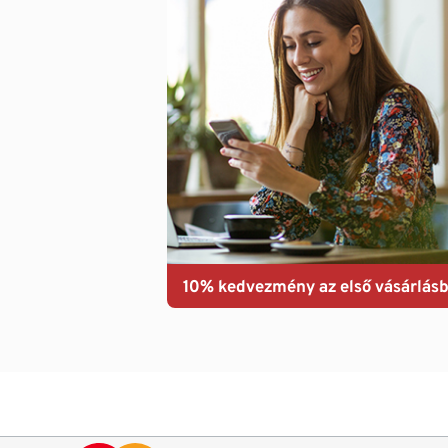
10% kedvezmény az első vásárlásb