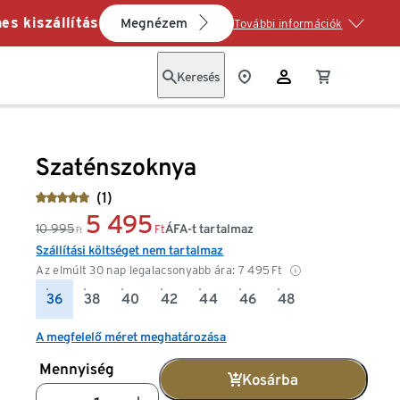
es kiszállítás
Megnézem
További információk
Keresés
Szaténszoknya
(1)
5 495
10 995
ÁFA-t tartalmaz
Ft
Ft
Szállítási költséget nem tartalmaz
Az elmúlt 30 nap legalacsonyabb ára:
7 495
Ft
36
38
40
42
44
46
48
A megfelelő méret meghatározása
Mennyiség
Kosárba