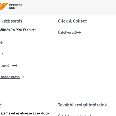
& kézbesítés
Click & Collect
állítás 24 990 Ft felett
Üzletkereső
artnerünk
ím módosítása
d
További szolgáltatásaink
bszemeket és élvezze az exkluzív