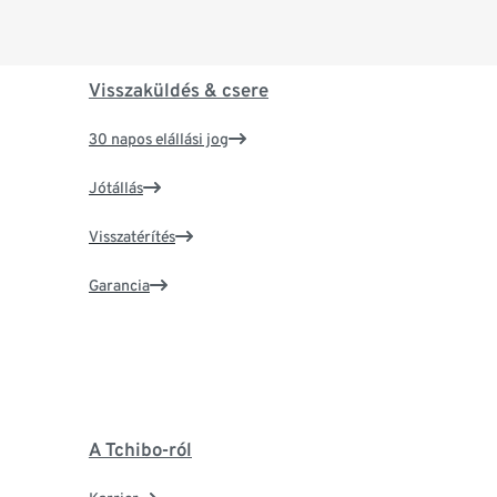
Visszaküldés & csere
30 napos elállási jog
Jótállás
Visszatérítés
Garancia
A Tchibo-ról