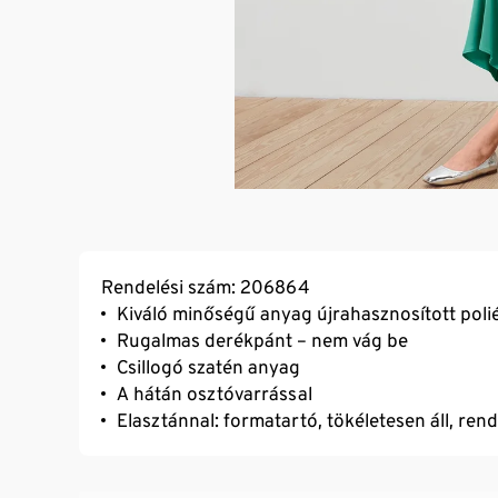
Rendelési szám: 206864
Kiváló minőségű anyag újrahasznosított poli
Rugalmas derékpánt – nem vág be
Csillogó szatén anyag
A hátán osztóvarrással
Elasztánnal: formatartó, tökéletesen áll, ren