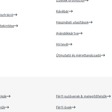
Üzletek promóciói
Kávébár
isztráció
Használati utasítások
tekintése
Ajándékkártya
Hírlevél
Útmutató és mérettanácsadó
ikák
Férfi pulóverek & melegítőfelsők
műk
Férfi övek