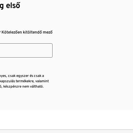
g első
* Kötelezően kitöltendő mező
nyes, csak egyszer és csak a
kapszulás termékekre, valamint
, készpénzre nem váltható.