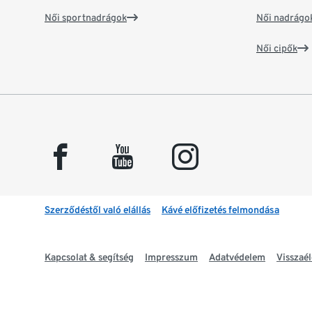
Női sportnadrágok
Női nadrágo
Női cipők
facebook
youtube
instagram
Szerződéstől való elállás
Kávé előfizetés felmondása
Kapcsolat & segítség
Impresszum
Adatvédelem
Visszaél