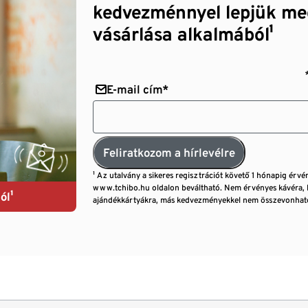
kedvezménnyel lepjük me
vásárlása alkalmából¹
E-mail cím*
Feliratkozom a hírlevélre
¹ Az utalvány a sikeres regisztrációt követő 1 hónapig érvé
www.tchibo.hu oldalon beváltható. Nem érvényes kávéra, 
ól¹
ajándékkártyákra, más kedvezményekkel nem összevonható