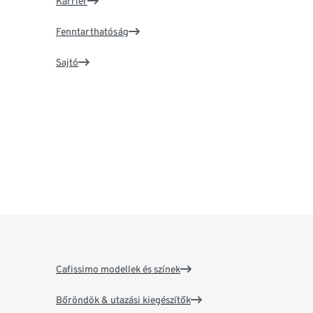
Karrier
Fenntarthatóság
Sajtó
Cafissimo modellek és színek
Bőröndök & utazási kiegészítők