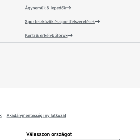
Ágyneműk & lepedők
Sporteszközök és sportfelszerelések
Kerti & erkélybútorok
k
Akadálymentességi nyilatkozat
Válasszon országot