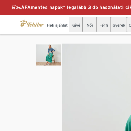
🛒✂️ÁFAmentes napok* legalább 3 db használati cik
Heti ajánlat
Kávé
Női
Férfi
Gyerek
O