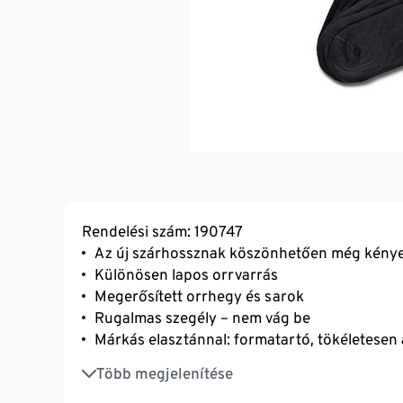
Rendelési szám: 190747
Az új szárhossznak köszönhetően még kény
Különösen lapos orrvarrás
Megerősített orrhegy és sarok
Rugalmas szegély – nem vág be
Márkás elasztánnal: formatartó, tökéletesen á
Pamut
Több megjelenítése