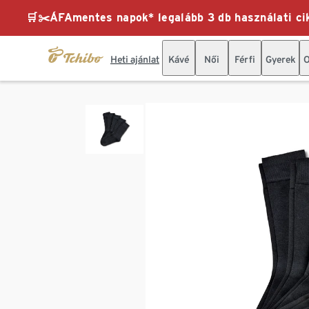
🛒✂️ÁFAmentes napok* legalább 3 db használati cik
Heti ajánlat
Kávé
Női
Férfi
Gyerek
O