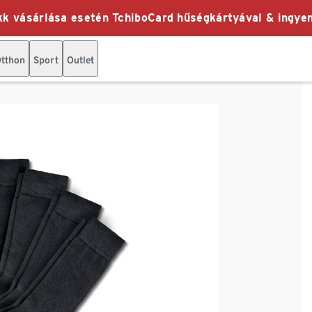
k vásárlása esetén TchiboCard hűségkártyával & ingyen
tthon
Sport
Outlet