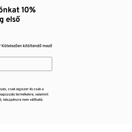
zónkat 10%
g első
* Kötelezően kitöltendő mező
nyes, csak egyszer és csak a
kapszulás termékekre, valamint
, készpénzre nem váltható.