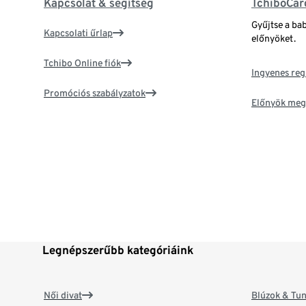
Kapcsolat & segítség
TchiboCar
Gyűjtse a ba
Kapcsolati űrlap
előnyöket.
Tchibo Online fiók
Ingyenes reg
Promóciós szabályzatok
Előnyök meg
Legnépszerűbb kategóriáink
Női divat
Blúzok & Tun