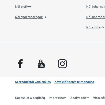
Női órák
Női fehérne
Női sportnadrágok
Női nadrágo
Női cipők
facebook
youtube
instagram
Szerződéstől való elállás
Kávé előfizetés felmondása
Kapcsolat & segítség
Impresszum
Adatvédelem
Visszaél