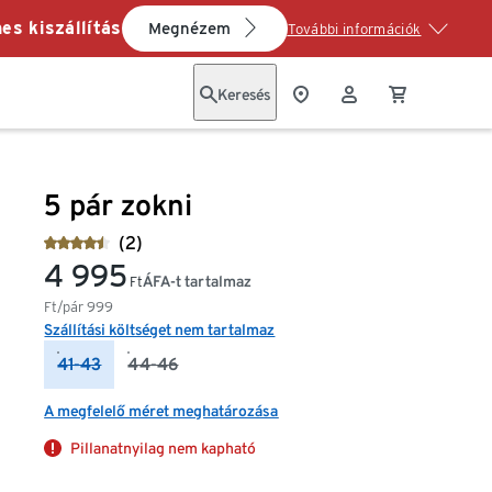
es kiszállítás
Megnézem
További információk
Keresés
5 pár zokni
(2)
4 995
ÁFA-t tartalmaz
Ft
Ft/pár
999
Szállítási költséget nem tartalmaz
41-43
44-46
A megfelelő méret meghatározása
Pillanatnyilag nem kapható