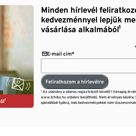
Minden hírlevél feliratko
kedvezménnyel lepjük me
vásárlása alkalmából¹
E-mail cím*
Feliratkozom a hírlevélre
¹ Az utalvány a sikeres regisztrációt követő 1 hónapig érvé
www.tchibo.hu oldalon beváltható. Nem érvényes kávéra, 
ól¹
ajándékkártyákra, más kedvezményekkel nem összevonható