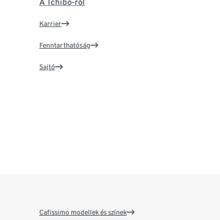
A Tchibo-ról
Karrier
Fenntarthatóság
Sajtó
Cafissimo modellek és színek