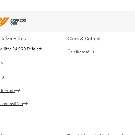
& kézbesítés
Click & Collect
állítás 24 990 Ft felett
Üzletkereső
artnerünk
ím módosítása