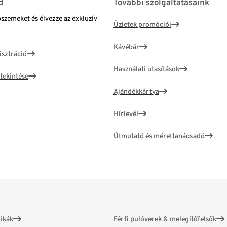
d
További szolgáltatásaink
bszemeket és élvezze az exkluzív
Üzletek promóciói
Kávébár
isztráció
Használati utasítások
tekintése
Ajándékkártya
Hírlevél
Útmutató és mérettanácsadó
ikák
Férfi pulóverek & melegítőfelsők