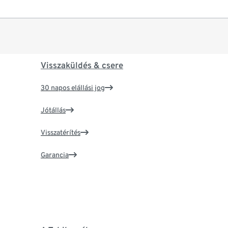
Visszaküldés & csere
30 napos elállási jog
Jótállás
Visszatérítés
Garancia