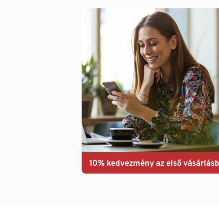
10% kedvezmény az első vásárlásb