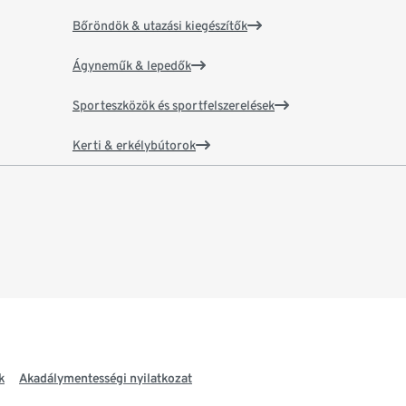
Bőröndök & utazási kiegészítők
Ágyneműk & lepedők
Sporteszközök és sportfelszerelések
Kerti & erkélybútorok
k
Akadálymentességi nyilatkozat