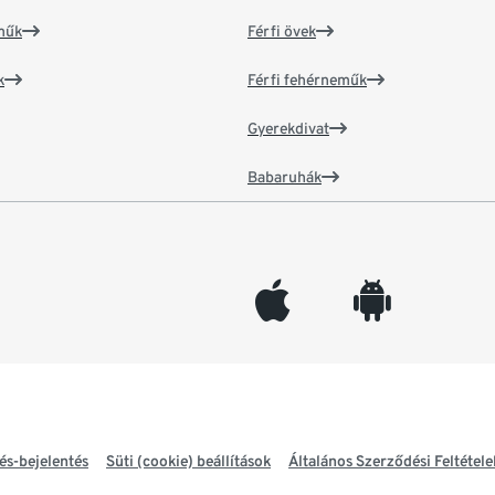
műk
Férfi övek
k
Férfi fehérneműk
Gyerekdivat
Babaruhák
appleinc
android
és-bejelentés
Süti (cookie) beállítások
Általános Szerződési Feltétele