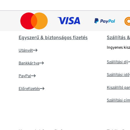
Egyszerű & biztonságos fizetés
Szállítás 
Ingyenes kisz
Utánvét
Szállítási díj
Bankkártya
Szállítási idő
PayPal
Kiszállító p
Előrefizetés
Szállítási c