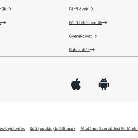
műk
Férfi övek
k
Férfi fehérneműk
Gyerekdivat
Babaruhák
appleinc
android
és-bejelentés
Süti (cookie) beállítások
Általános Szerződési Feltétele