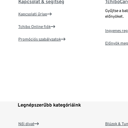
Kapcsolat & segítség
TchiboCar
Gyűjtse a ba
Kapcsolati űrlap
előnyöket.
Tchibo Online fiók
Ingyenes reg
Promóciós szabályzatok
Előnyök meg
Legnépszerűbb kategóriáink
Női divat
Blúzok & Tun