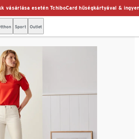
k vásárlása esetén TchiboCard hűségkártyával & ingyen
tthon
Sport
Outlet