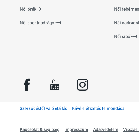
Női órák
Női fehérne
Női sportnadrágok
Női nadrágo
Női cipők
facebook
youtube
instagram
Szerződéstől való elállás
Kávé előfizetés felmondása
Kapcsolat & segítség
Impresszum
Adatvédelem
Visszaél