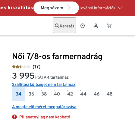
es kiszállítás
Megnézem
További információk
Keresés
Női 7/8-os farmernadrág
(17)
3 995
ÁFA-t tartalmaz
Ft
Szállítási költséget nem tartalmaz
34
36
38
40
42
44
46
48
A megfelelő méret meghatározása
Pillanatnyilag nem kapható