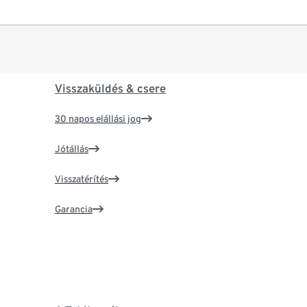
Visszaküldés & csere
30 napos elállási jog
Jótállás
Visszatérítés
Garancia