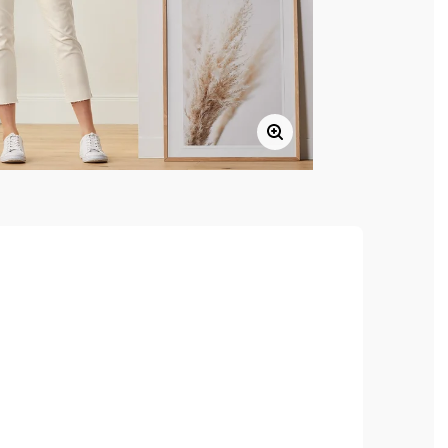
derékrész
dkívül kényelmes viselet