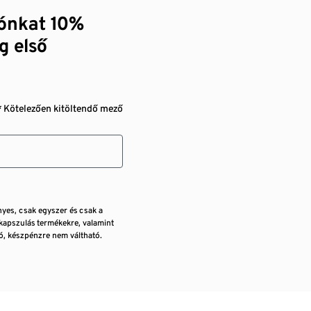
zónkat 10%
g első
* Kötelezően kitöltendő mező
nyes, csak egyszer és csak a
kapszulás termékekre, valamint
, készpénzre nem váltható.