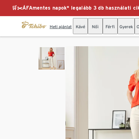
🛒✂️ÁFAmentes napok* legalább 3 db használati cik
Heti ajánlat
Kávé
Női
Férfi
Gyerek
O