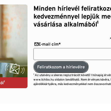
Minden hírlevél feliratko
kedvezménnyel lepjük me
vásárlása alkalmából¹
E-mail cím*
Feliratkozom a hírlevélre
¹ Az utalvány a sikeres regisztrációt követő 1 hónapig érvé
www.tchibo.hu oldalon beváltható. Nem érvényes kávéra, 
ól¹
ajándékkártyákra, más kedvezményekkel nem összevonható