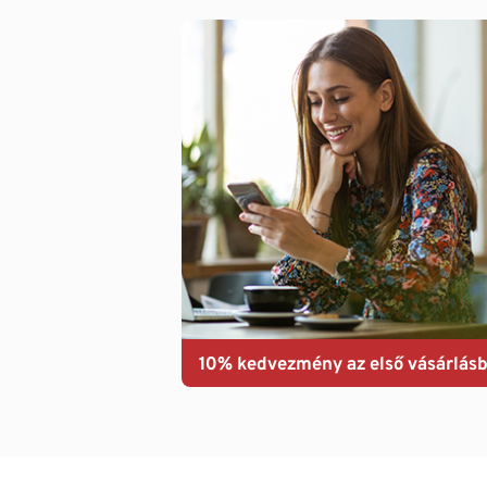
10% kedvezmény az első vásárlásb