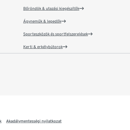
Bőröndök & utazási kiegészítők
Ágyneműk & lepedők
Sporteszközök és sportfelszerelések
Kerti & erkélybútorok
k
Akadálymentességi nyilatkozat