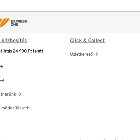
& kézbesítés
Click & Collect
állítás 24 990 Ft felett
Üzletkereső
artnerünk
ím módosítása