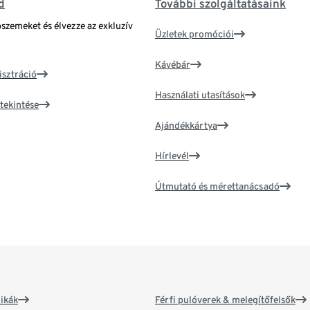
d
További szolgáltatásaink
bszemeket és élvezze az exkluzív
Üzletek promóciói
Kávébár
isztráció
Használati utasítások
tekintése
Ajándékkártya
Hírlevél
Útmutató és mérettanácsadó
ikák
Férfi pulóverek & melegítőfelsők