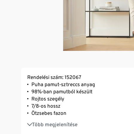
Rendelési szám: 152067
Puha pamut-sztreccs anyag
98%-ban pamutból készült
Rojtos szegély
7/8-os hossz
Ötzsebes fazon
Gombbal, cipzárral és övbújtatókkal ellátott 
Több megjelenítése
Elasztánnal: formatartó, tökéletesen áll, ren