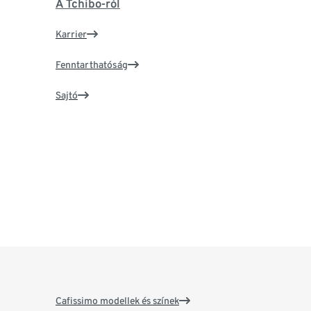
A Tchibo-ról
Karrier
Fenntarthatóság
Sajtó
Cafissimo modellek és színek