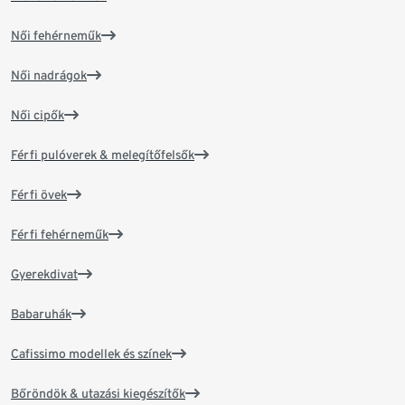
Női fehérneműk
Női nadrágok
Női cipők
Férfi pulóverek & melegítőfelsők
Férfi övek
Férfi fehérneműk
Gyerekdivat
Babaruhák
Cafissimo modellek és színek
Bőröndök & utazási kiegészítők