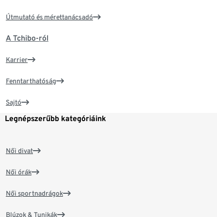
Útmutató és mérettanácsadó
A Tchibo-ról
Karrier
Fenntarthatóság
Sajtó
Legnépszerűbb kategóriáink
Női divat
Női órák
Női sportnadrágok
Blúzok & Tunikák