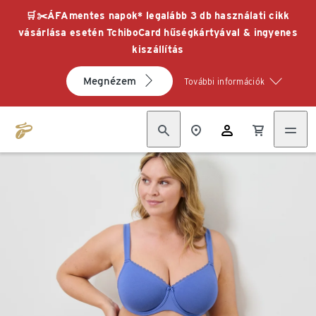
🛒✂️ÁFAmentes napok* legalább 3 db használati cikk
vásárlása esetén TchiboCard hűségkártyával & ingyenes
kiszállítás
Megnézem
További információk