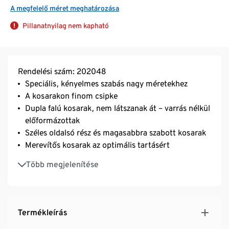
A megfelelő méret meghatározása
Pillanatnyilag nem kapható
Rendelési szám: 202048
Speciális, kényelmes szabás nagy méretekhez
A kosarakon finom csipke
Dupla falú kosarak, nem látszanak át – varrás nélkül
előformázottak
Széles oldalsó rész és magasabbra szabott kosarak
Merevítős kosarak az optimális tartásért
Különösen széles, puhán párnázott és állítható
Több megjelenítése
hosszúságú pántok
Háromszorosan állítható SoftSeal® kapcsos
zárórész
Tartós és rendkívül mosásálló, kiváló minőségű
Termékleírás
márkás elasztánnal