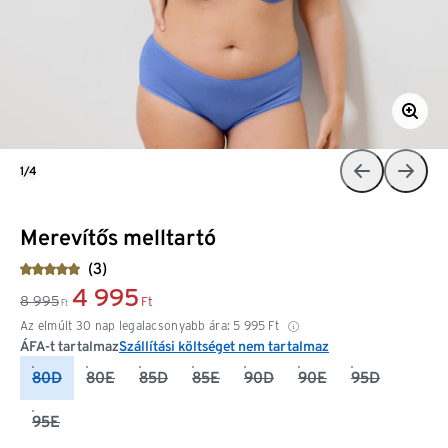
1/4
Merevítős melltartó
(3)
4 995
8 995
Ft
Ft
Az elmúlt 30 nap legalacsonyabb ára:
5 995
Ft
ÁFA-t tartalmaz
Szállítási költséget nem tartalmaz
80D
80E
85D
85E
90D
90E
95D
95E