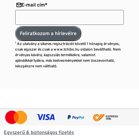
E-mail cím*
Feliratkozom a hírlevélre
¹ Az utalvány a sikeres regisztrációt követő 1 hónapig érvényes,
csak egyszer és csak a www.tchibo.hu oldalon beváltható. Nem
érvényes kávéra, kapszulás termékekre, valamint
ajándékkártyákra, más kedvezményekkel nem összevonható,
készpénzre nem váltható.
Egyszerű & biztonságos fizetés