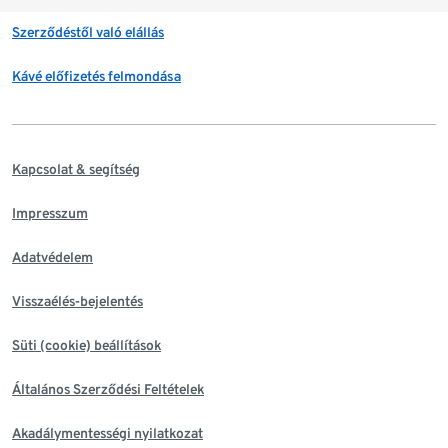
Szerződéstől való elállás
Kávé előfizetés felmondása
Kapcsolat & segítség
Impresszum
Adatvédelem
Visszaélés-bejelentés
Süti (cookie) beállítások
Általános Szerződési Feltételek
Akadálymentességi nyilatkozat