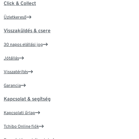
Click & Collect
Üzletkereső
Visszaküldés & csere
30 napos elállási jog
Jótállás
Visszatérítés
Garancia
Kapcsolat & segítség
Kapcsolati űrlap
Tchibo Online fiók