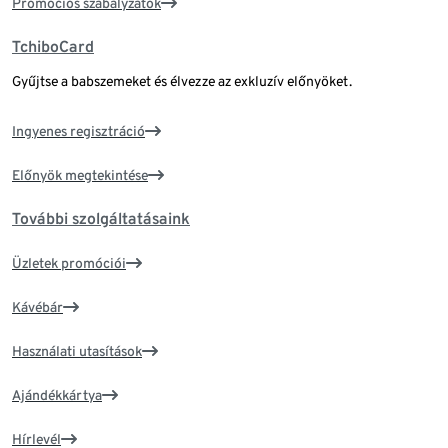
Promóciós szabályzatok
TchiboCard
Gyűjtse a babszemeket és élvezze az exkluzív előnyöket.
Ingyenes regisztráció
Előnyök megtekintése
További szolgáltatásaink
Üzletek promóciói
Kávébár
Használati utasítások
Ajándékkártya
Hírlevél