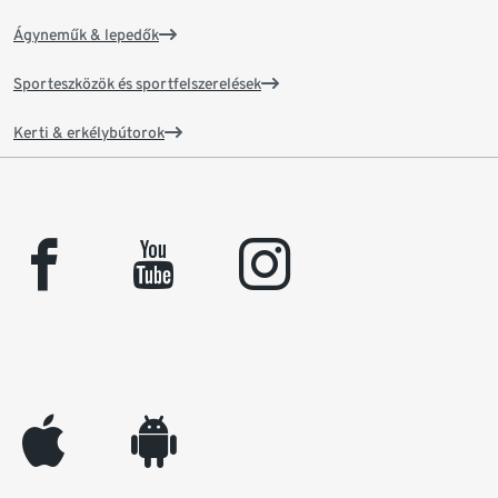
Ágyneműk & lepedők
Sporteszközök és sportfelszerelések
Kerti & erkélybútorok
facebook
youtube
instagram
appleinc
android