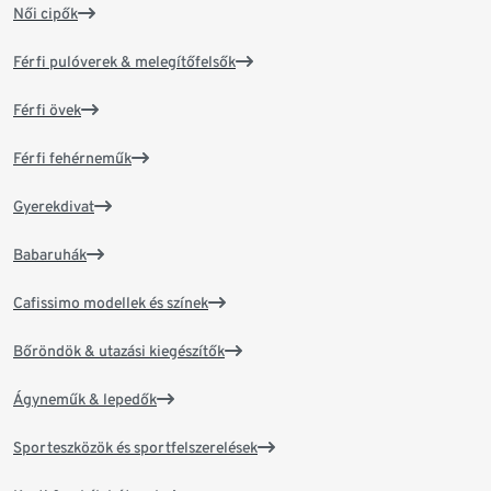
Női cipők
Férfi pulóverek & melegítőfelsők
Férfi övek
Férfi fehérneműk
Gyerekdivat
Babaruhák
Cafissimo modellek és színek
Bőröndök & utazási kiegészítők
Ágyneműk & lepedők
Sporteszközök és sportfelszerelések