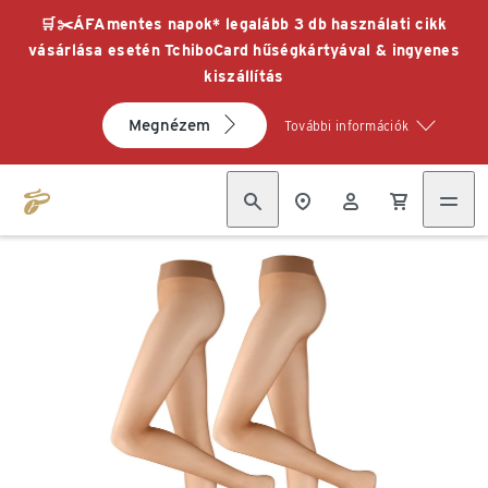
🛒✂️ÁFAmentes napok* legalább 3 db használati cikk
vásárlása esetén TchiboCard hűségkártyával & ingyenes
kiszállítás
Megnézem
További információk