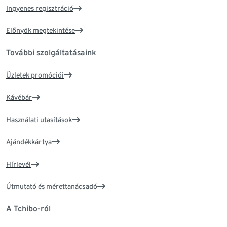
Ingyenes regisztráció
Előnyök megtekintése
További szolgáltatásaink
Üzletek promóciói
Kávébár
Használati utasítások
Ajándékkártya
Hírlevél
Útmutató és mérettanácsadó
A Tchibo-ról