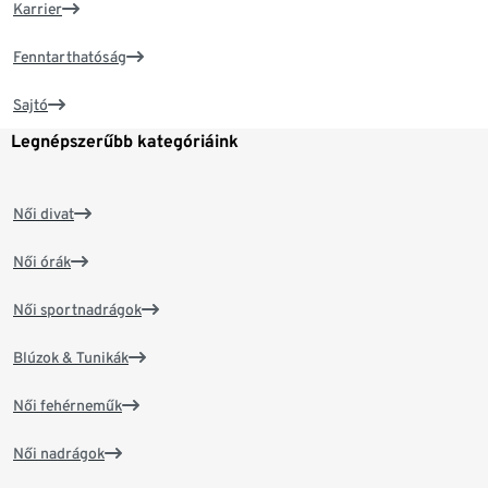
Karrier
Fenntarthatóság
Sajtó
Legnépszerűbb kategóriáink
Női divat
Női órák
Női sportnadrágok
Blúzok & Tunikák
Női fehérneműk
Női nadrágok