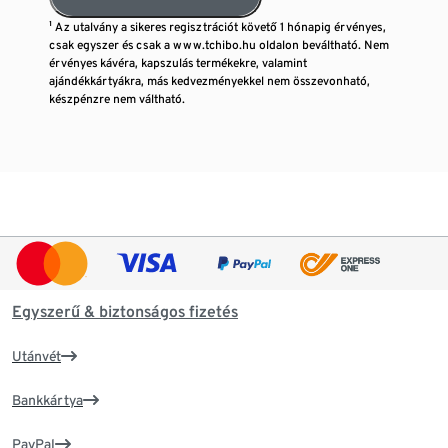
¹ Az utalvány a sikeres regisztrációt követő 1 hónapig érvényes,
csak egyszer és csak a www.tchibo.hu oldalon beváltható. Nem
érvényes kávéra, kapszulás termékekre, valamint
ajándékkártyákra, más kedvezményekkel nem összevonható,
készpénzre nem váltható.
Egyszerű & biztonságos fizetés
Utánvét
Bankkártya
PayPal