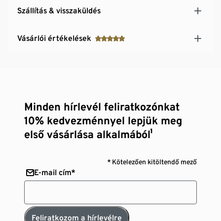
Szállítás & visszaküldés
Vásárlói értékelések
Minden hírlevél feliratkozónkat
10% kedvezménnyel lepjük meg
első vásárlása alkalmából¹
* Kötelezően kitöltendő mező
E-mail cím*
Feliratkozom a hírlevélre