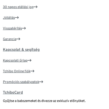
30 napos elállási jog
Jótállás
Visszatérítés
Garancia
Kapcsolat & segítség
Kapcsolati űrlap
Tchibo Online fiók
Promóciós szabályzatok
TchiboCard
Gyűjtse a babszemeket és élvezze az exkluzív előnyöket.