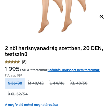
2 női harisnyanadrág szettben, 20 DEN,
testszínű
(8)
1 995
ÁFA-t tartalmaz
Szállítási költséget nem tartalmaz
Ft
Ft/darab
997
S 36/38
M 40/42
L 44/46
XL 48/50
XXL 52/54
A megfelelő méret meghatározása