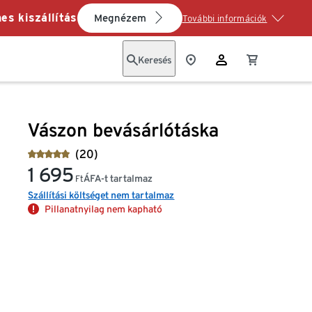
es kiszállítás
Megnézem
További információk
Keresés
Vászon bevásárlótáska
(20)
1 695
ÁFA-t tartalmaz
Ft
Szállítási költséget nem tartalmaz
Pillanatnyilag nem kapható