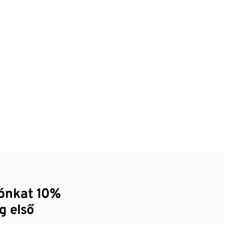
zónkat 10%
g első