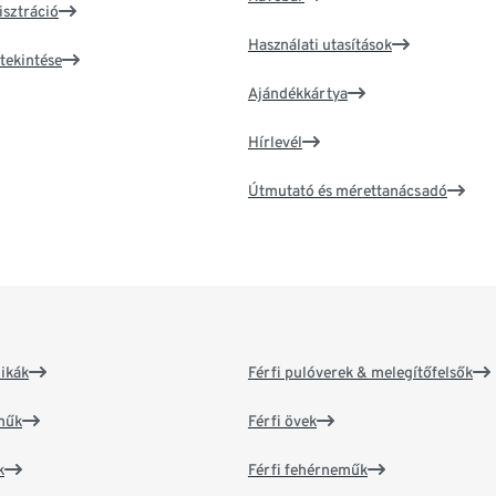
isztráció
Használati utasítások
tekintése
Ajándékkártya
Hírlevél
Útmutató és mérettanácsadó
ikák
Férfi pulóverek & melegítőfelsők
műk
Férfi övek
k
Férfi fehérneműk