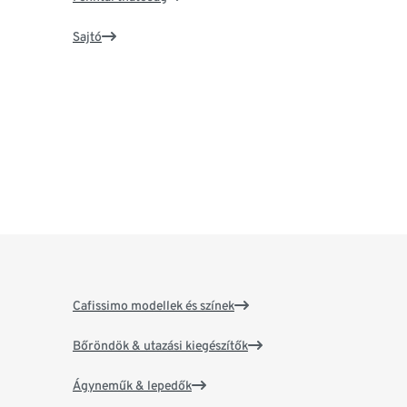
Sajtó
Cafissimo modellek és színek
Bőröndök & utazási kiegészítők
Ágyneműk & lepedők