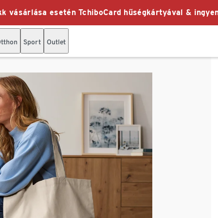
k vásárlása esetén TchiboCard hűségkártyával & ingyen
tthon
Sport
Outlet