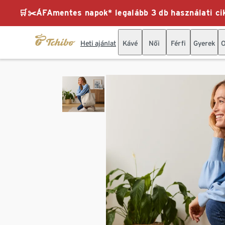
🛒✂️ÁFAmentes napok* legalább 3 db használati cik
Heti ajánlat
Kávé
Női
Férfi
Gyerek
O