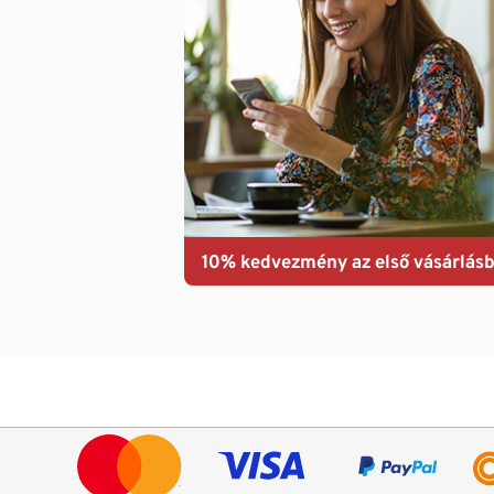
10% kedvezmény az első vásárlásb