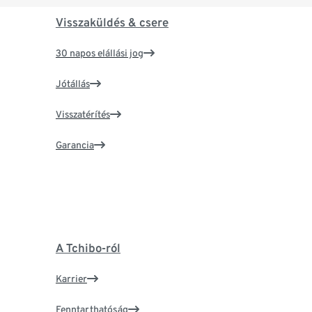
Visszaküldés & csere
30 napos elállási jog
Jótállás
Visszatérítés
Garancia
A Tchibo-ról
Karrier
Fenntarthatóság