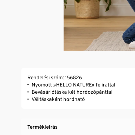
Rendelési szám: 156826
Nyomott »HELLO NATURE« felirattal
Bevásárlótáska két hordozópánttal
Válltáskaként hordható
Termékleírás