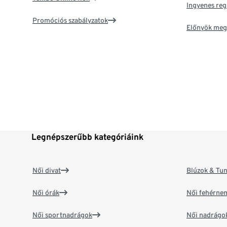
Ingyenes reg
Promóciós szabályzatok
Előnyök meg
Legnépszerűbb kategóriáink
Női divat
Blúzok & Tun
Női órák
Női fehérne
Női sportnadrágok
Női nadrágo