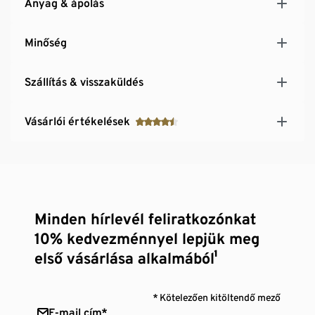
Anyag & ápolás
Meghosszabbított hátrész
Minőség
Szállítás & visszaküldés
Vásárlói értékelések
Minden hírlevél feliratkozónkat
10% kedvezménnyel lepjük meg
első vásárlása alkalmából¹
* Kötelezően kitöltendő mező
E-mail cím*