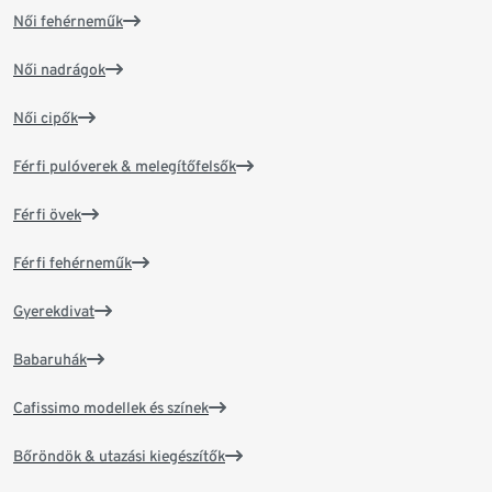
Női fehérneműk
Női nadrágok
Női cipők
Férfi pulóverek & melegítőfelsők
Férfi övek
Férfi fehérneműk
Gyerekdivat
Babaruhák
Cafissimo modellek és színek
Bőröndök & utazási kiegészítők