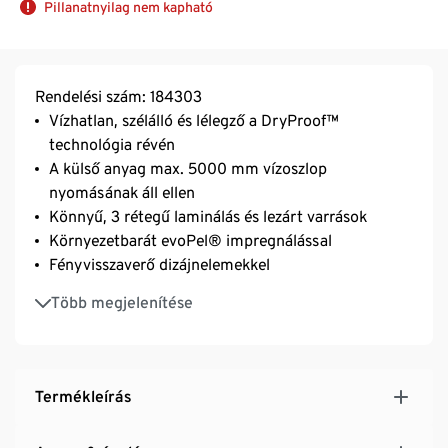
Pillanatnyilag nem kapható
Rendelési szám: 184303
Vízhatlan, szélálló és lélegző a DryProof™
technológia révén
A külső anyag max. 5000 mm vízoszlop
nyomásának áll ellen
Könnyű, 3 rétegű laminálás és lezárt varrások
Környezetbarát evoPel® impregnálással
Fényvisszaverő dizájnelemekkel
A gallérba behajtható kapucni szélessége végelzárós
Több megjelenítése
húzózsinórral állítható
Szellőzőrendszer a hátrészen
Cipzáras zseb a hátrészen
Előformázott ujjakkal és rugalmas alsó szegéllyel
Termékleírás
belül az ujjvégeknél
2 cipzáras zseb