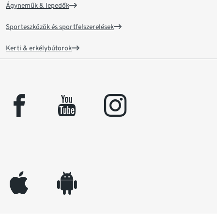
Ágyneműk & lepedők
Sporteszközök és sportfelszerelések
Kerti & erkélybútorok
facebook
youtube
instagram
appleinc
android