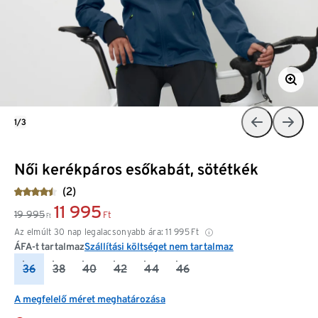
1/3
Női kerékpáros esőkabát, sötétkék
(2)
11 995
19 995
Ft
Ft
Az elmúlt 30 nap legalacsonyabb ára:
11 995
Ft
ÁFA-t tartalmaz
Szállítási költséget nem tartalmaz
36
38
40
42
44
46
A megfelelő méret meghatározása