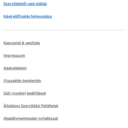
Szerződéstől való elállás
Kávé előfizetés felmondása
Kapcsolat & segítség
Impresszum
Adatvédelem
Visszaélés-bejelentés
Süti (cookie) beállítások
Általános Szerződési Feltételek
Akadálymentességi nyilatkozat