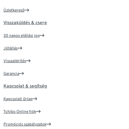
Üzletkereső
Visszaküldés & csere
30 napos elállási jog
Jótállás
Visszatérítés
Garancia
Kapcsolat & segítség
Kapcsolati űrlap
Tchibo Online fiók
Promóciós szabályzatok