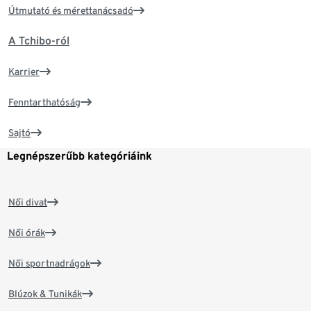
Útmutató és mérettanácsadó
A Tchibo-ról
Karrier
Fenntarthatóság
Sajtó
Legnépszerűbb kategóriáink
Női divat
Női órák
Női sportnadrágok
Blúzok & Tunikák