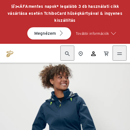
🛒✂️ÁFAmentes napok* legalább 3 db használati cikk
vásárlása esetén TchiboCard hűségkártyával & ingyenes
kiszállítás
Megnézem
További információk