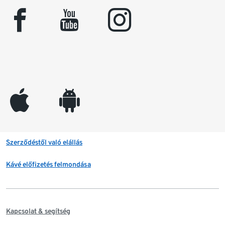
facebook
youtube
instagram
appleinc
android
Szerződéstől való elállás
Kávé előfizetés felmondása
Kapcsolat & segítség