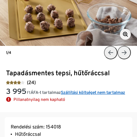
1/4
Tapadásmentes tepsi, hűtőráccsal
(24)
3 995
ÁFA-t tartalmaz
Szállítási költséget nem tartalmaz
Ft
Pillanatnyilag nem kapható
Rendelési szám: 154018
Hűtőráccsal