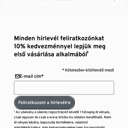
Minden hírlevél feliratkozónkat
10% kedvezménnyel lepjük meg
első vásárlása alkalmából¹
* Kötelezően kitöltendő mező
E-mail cím*
Feliratkozom a hírlevélre
¹ Az utalvány a sikeres regisztrációt követő 1 hónapig érvényes,
csak egyszer és csak a www.tchibo.hu oldalon beváltható. Nem
érvényes kávéra, kapszulás termékekre, valamint
ajándékkártyákra, más kedvezményekkel nem összevonható,