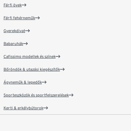
Férfi övek
Férfi fehérneműk
Gyerekdivat
Babaruhák
Cafissimo modellek és színek
Bőröndök & utazási kiegészítők
Ágyneműk & lepedők
Sporteszközök és sportfelszerelések
Kerti & erkélybútorok