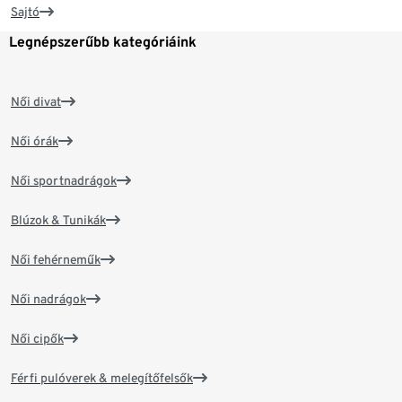
Sajtó
Legnépszerűbb kategóriáink
Női divat
Női órák
Női sportnadrágok
Blúzok & Tunikák
Női fehérneműk
Női nadrágok
Női cipők
Férfi pulóverek & melegítőfelsők