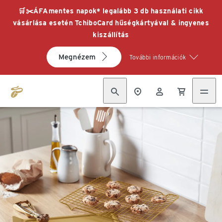
🛒✂️ÁFAmentes napok* legalább 3 db használati cikk
vásárlása esetén TchiboCard hűségkártyával & ingyenes
kiszállítás
Megnézem
További információk