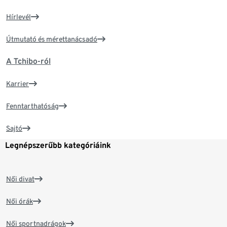
Hírlevél
Útmutató és mérettanácsadó
A Tchibo-ról
Karrier
Fenntarthatóság
Sajtó
Legnépszerűbb kategóriáink
Női divat
Női órák
Női sportnadrágok