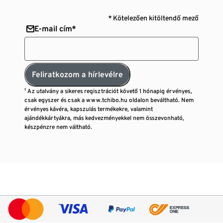
* Kötelezően kitöltendő mező
E-mail cím*
Feliratkozom a hírlevélre
¹ Az utalvány a sikeres regisztrációt követő 1 hónapig érvényes,
csak egyszer és csak a www.tchibo.hu oldalon beváltható. Nem
érvényes kávéra, kapszulás termékekre, valamint
ajándékkártyákra, más kedvezményekkel nem összevonható,
készpénzre nem váltható.