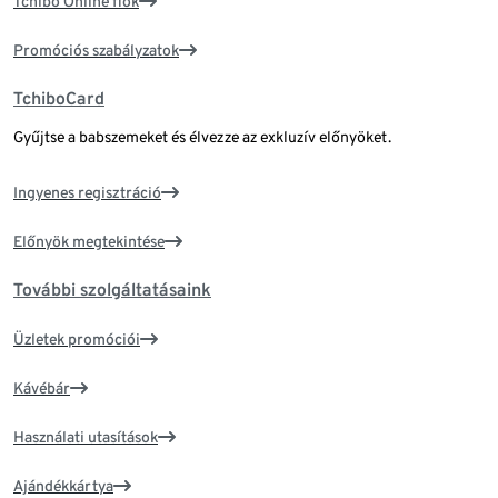
Tchibo Online fiók
Promóciós szabályzatok
TchiboCard
Gyűjtse a babszemeket és élvezze az exkluzív előnyöket.
Ingyenes regisztráció
Előnyök megtekintése
További szolgáltatásaink
Üzletek promóciói
Kávébár
Használati utasítások
Ajándékkártya