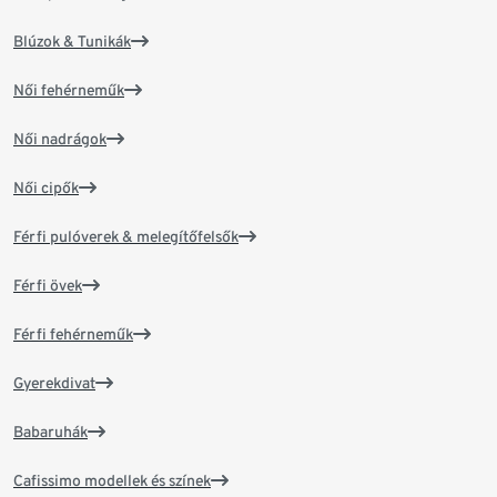
Blúzok & Tunikák
Női fehérneműk
Női nadrágok
Női cipők
Férfi pulóverek & melegítőfelsők
Férfi övek
Férfi fehérneműk
Gyerekdivat
Babaruhák
Cafissimo modellek és színek