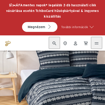
🛒✂️ÁFAmentes napok* legalább 3 db használati cikk
vásárlása esetén TchiboCard hűségkártyával & ingyenes
kiszállítás
Megnézem
További információk