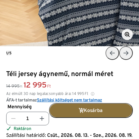
1/5
Téli jersey ágynemű, normál méret
12 995
14 995
Ft
Ft
Az elmúlt 30 nap legalacsonyabb ára:
14 995
Ft
ÁFA-t tartalmaz
Szállítási költséget nem tartalmaz
Mennyiség
Kosárba
Raktáron
Szállítási határidő:
Csüt., 2026. 08. 13. - Sze., 2026. 08. 19.