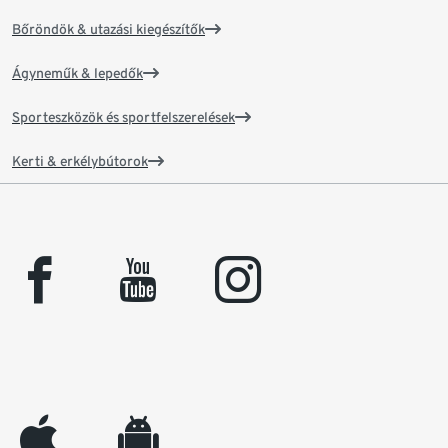
Bőröndök & utazási kiegészítők
Ágyneműk & lepedők
Sporteszközök és sportfelszerelések
Kerti & erkélybútorok
facebook
youtube
instagram
appleinc
android