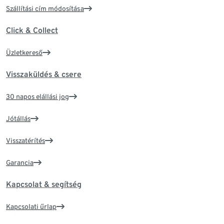
Szállítási cím módosítása
Click & Collect
Üzletkereső
Visszaküldés & csere
30 napos elállási jog
Jótállás
Visszatérítés
Garancia
Kapcsolat & segítség
Kapcsolati űrlap