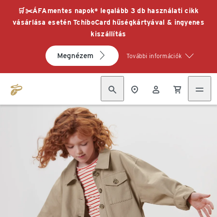
🛒✂️ÁFAmentes napok* legalább 3 db használati cikk
vásárlása esetén TchiboCard hűségkártyával & ingyenes
kiszállítás
Megnézem
További információk