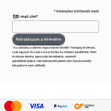
* Kötelezően kitöltendő mező
E-mail cím*
Feliratkozom a hírlevélre
¹ Az utalvány a sikeres regisztrációt követő 1 hónapig érvényes,
csak egyszer és csak a www.tchibo.hu oldalon beváltható. Nem
érvényes kávéra, kapszulás termékekre, valamint
ajándékkártyákra, más kedvezményekkel nem összevonható,
készpénzre nem váltható.