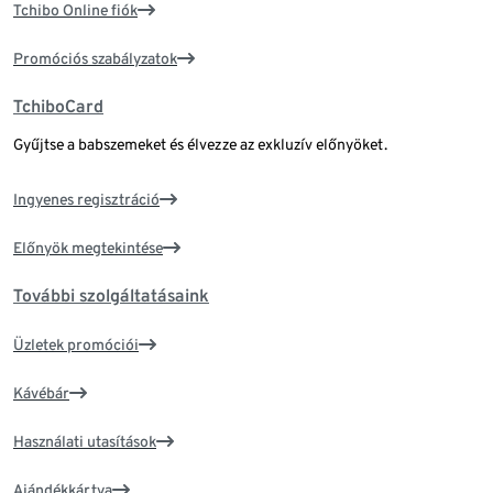
Tchibo Online fiók
Promóciós szabályzatok
TchiboCard
Gyűjtse a babszemeket és élvezze az exkluzív előnyöket.
Ingyenes regisztráció
Előnyök megtekintése
További szolgáltatásaink
Üzletek promóciói
Kávébár
Használati utasítások
Ajándékkártya