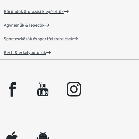
Bőröndök & utazási kiegészítők
Ágyneműk & lepedők
Sporteszközök és sportfelszerelések
Kerti & erkélybútorok
facebook
youtube
instagram
appleinc
android