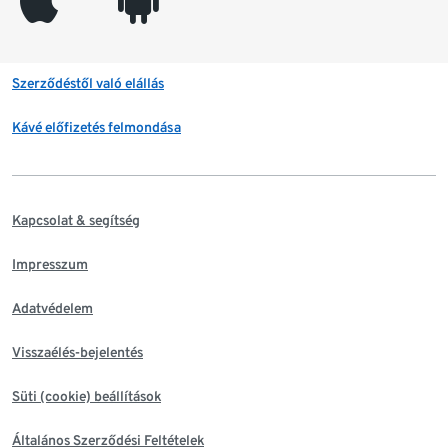
Szerződéstől való elállás
Kávé előfizetés felmondása
Kapcsolat & segítség
Impresszum
Adatvédelem
Visszaélés-bejelentés
Süti (cookie) beállítások
Általános Szerződési Feltételek