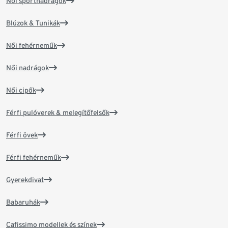
Női sportnadrágok
Blúzok & Tunikák
Női fehérneműk
Női nadrágok
Női cipők
Férfi pulóverek & melegítőfelsők
Férfi övek
Férfi fehérneműk
Gyerekdivat
Babaruhák
Cafissimo modellek és színek