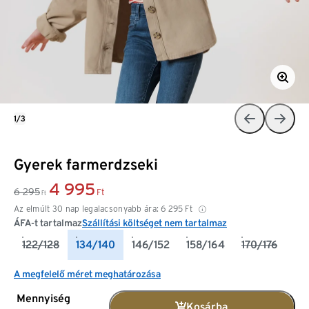
1/3
Gyerek farmerdzseki
4 995
6 295
Ft
Ft
Az elmúlt 30 nap legalacsonyabb ára:
6 295
Ft
ÁFA-t tartalmaz
Szállítási költséget nem tartalmaz
122/128
134/140
146/152
158/164
170/176
A megfelelő méret meghatározása
Mennyiség
Kosárba