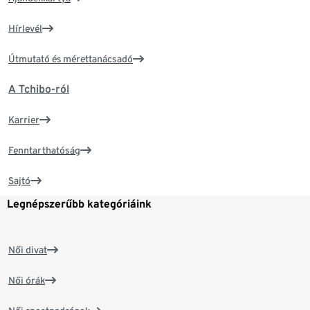
Hírlevél
Útmutató és mérettanácsadó
A Tchibo-ról
Karrier
Fenntarthatóság
Sajtó
Legnépszerűbb kategóriáink
Női divat
Női órák