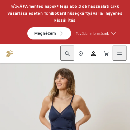
🛒✂️ÁFAmentes napok* legalább 3 db használati cikk
vásárlása esetén TchiboCard hűségkártyával & ingyenes
kiszállítás
Megnézem
További információk