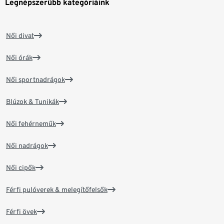
Legnépszerűbb kategóriáink
Női divat
Női órák
Női sportnadrágok
Blúzok & Tunikák
Női fehérneműk
Női nadrágok
Női cipők
Férfi pulóverek & melegítőfelsők
Férfi övek