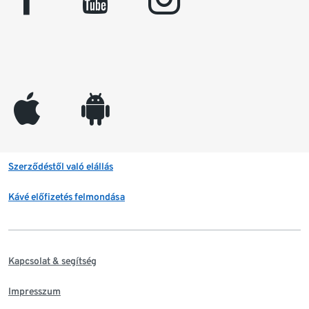
appleinc
android
Szerződéstől való elállás
Kávé előfizetés felmondása
Kapcsolat & segítség
Impresszum