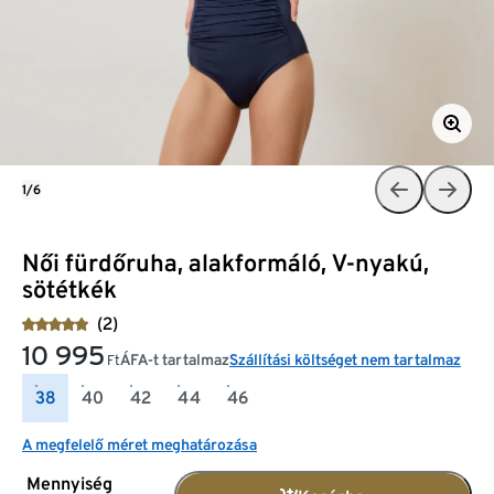
1/6
Női fürdőruha, alakformáló, V-nyakú,
sötétkék
(2)
10 995
ÁFA-t tartalmaz
Szállítási költséget nem tartalmaz
Ft
38
40
42
44
46
A megfelelő méret meghatározása
Mennyiség