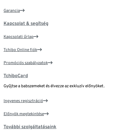
Garancia
Kapcsolat & segítség
Kapcsolati űrlap
Tchibo Online fiók
Promóciós szabályzatok
TchiboCard
Gyűjtse a babszemeket és élvezze az exkluzív előnyöket.
Ingyenes regisztráció
Előnyök megtekintése
További szolgáltatásaink