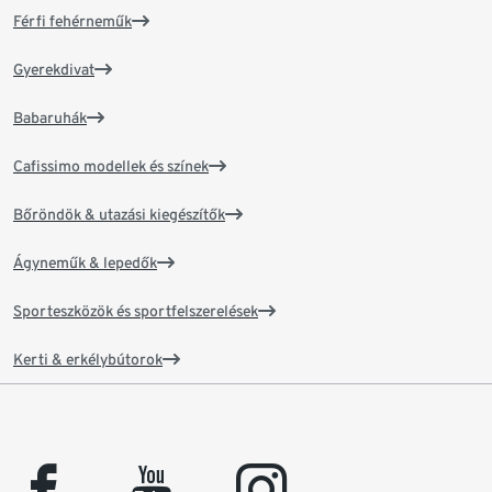
Férfi fehérneműk
Gyerekdivat
Babaruhák
Cafissimo modellek és színek
Bőröndök & utazási kiegészítők
Ágyneműk & lepedők
Sporteszközök és sportfelszerelések
Kerti & erkélybútorok
facebook
youtube
instagram