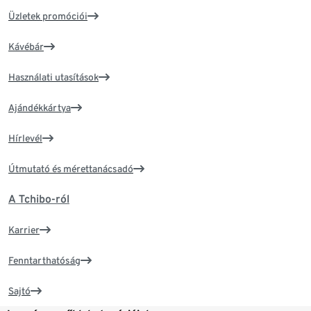
Üzletek promóciói
Kávébár
Használati utasítások
Ajándékkártya
Hírlevél
Útmutató és mérettanácsadó
A Tchibo-ról
Karrier
Fenntarthatóság
Sajtó