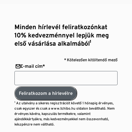
Minden hírlevél feliratkozónkat
10% kedvezménnyel lepjük meg
első vásárlása alkalmából¹
* Kötelezően kitöltendő mező
E-mail cím*
Feliratkozom a hírlevélre
¹ Az utalvány a sikeres regisztrációt követő 1 hónapig érvényes,
csak egyszer és csak a www.tchibo.hu oldalon beváltható. Nem
érvényes kávéra, kapszulás termékekre, valamint
ajándékkártyákra, más kedvezményekkel nem összevonható,
készpénzre nem váltható.