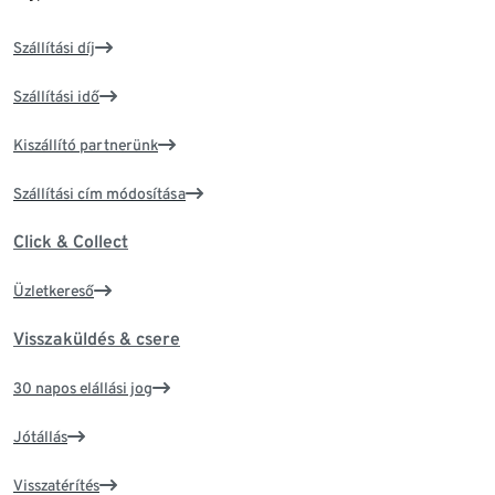
Szállítási díj
Szállítási idő
Kiszállító partnerünk
Szállítási cím módosítása
Click & Collect
Üzletkereső
Visszaküldés & csere
30 napos elállási jog
Jótállás
Visszatérítés