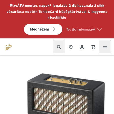
🛒✂️ÁFAmentes napok* legalább 3 db használati cikk
vásárlása esetén TchiboCard hűségkártyával & ingyenes
kiszállítás
Megnézem
További információk