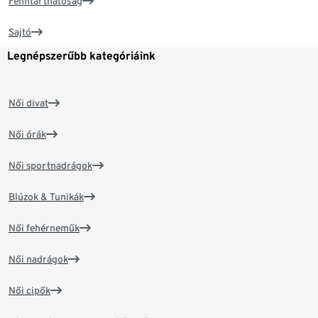
Fenntarthatóság
Sajtó
Legnépszerűbb kategóriáink
Női divat
Női órák
Női sportnadrágok
Blúzok & Tunikák
Női fehérneműk
Női nadrágok
Női cipők