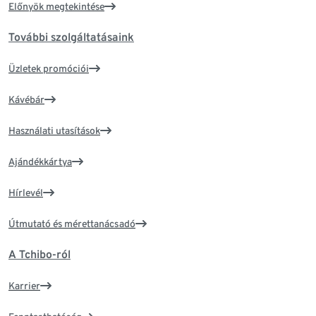
Előnyök megtekintése
További szolgáltatásaink
Üzletek promóciói
Kávébár
Használati utasítások
Ajándékkártya
Hírlevél
Útmutató és mérettanácsadó
A Tchibo-ról
Karrier