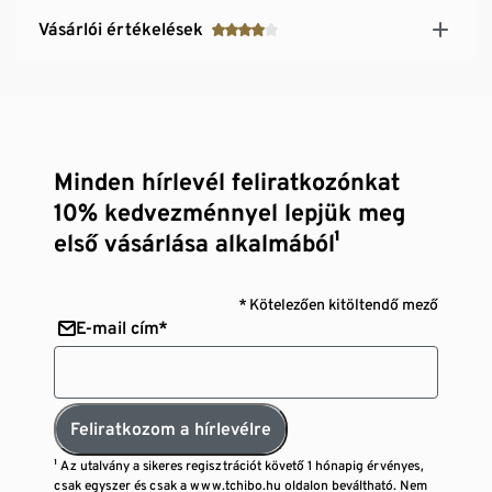
Vásárlói értékelések
Minden hírlevél feliratkozónkat
10% kedvezménnyel lepjük meg
első vásárlása alkalmából¹
* Kötelezően kitöltendő mező
E-mail cím*
Feliratkozom a hírlevélre
¹ Az utalvány a sikeres regisztrációt követő 1 hónapig érvényes,
csak egyszer és csak a www.tchibo.hu oldalon beváltható. Nem