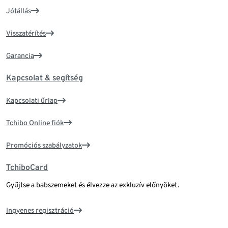
Jótállás
Visszatérítés
Garancia
Kapcsolat & segítség
Kapcsolati űrlap
Tchibo Online fiók
Promóciós szabályzatok
TchiboCard
Gyűjtse a babszemeket és élvezze az exkluzív előnyöket.
Ingyenes regisztráció