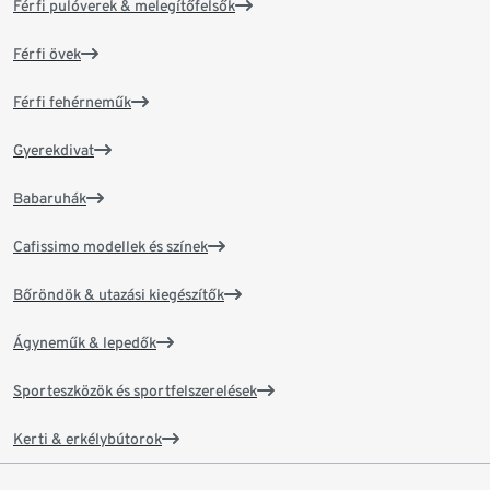
Férfi pulóverek & melegítőfelsők
Férfi övek
Férfi fehérneműk
Gyerekdivat
Babaruhák
Cafissimo modellek és színek
Bőröndök & utazási kiegészítők
Ágyneműk & lepedők
Sporteszközök és sportfelszerelések
Kerti & erkélybútorok