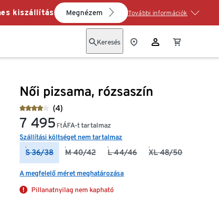
es kiszállítás
Megnézem
További információk
Keresés
Női pizsama, rózsaszín
(4)
7 495
ÁFA-t tartalmaz
Ft
Szállítási költséget nem tartalmaz
S 36/38
M 40/42
L 44/46
XL 48/50
A megfelelő méret meghatározása
Pillanatnyilag nem kapható