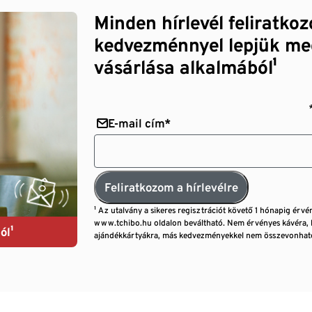
Minden hírlevél feliratko
kedvezménnyel lepjük me
vásárlása alkalmából¹
E-mail cím*
Feliratkozom a hírlevélre
¹ Az utalvány a sikeres regisztrációt követő 1 hónapig érvé
www.tchibo.hu oldalon beváltható. Nem érvényes kávéra, 
ól¹
ajándékkártyákra, más kedvezményekkel nem összevonható