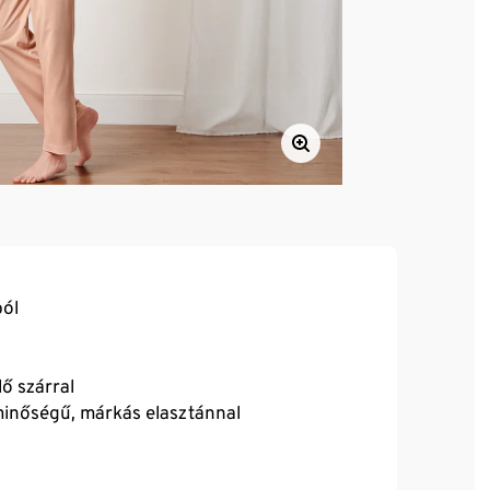
ból
ő szárral
 minőségű, márkás elasztánnal