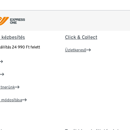
& kézbesítés
Click & Collect
állítás 24 990 Ft felett
Üzletkereső
artnerünk
ím módosítása