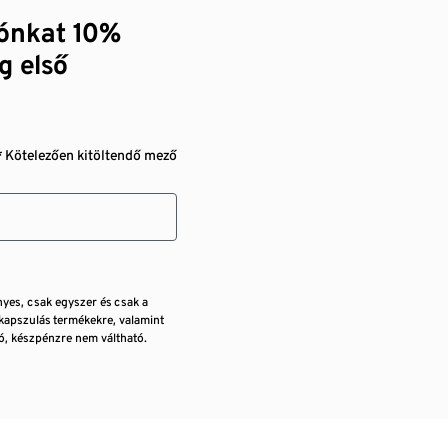
zónkat 10%
g első
* Kötelezően kitöltendő mező
nyes, csak egyszer és csak a
kapszulás termékekre, valamint
, készpénzre nem váltható.