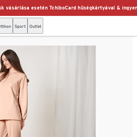
k vásárlása esetén TchiboCard hűségkártyával & ingyen
tthon
Sport
Outlet