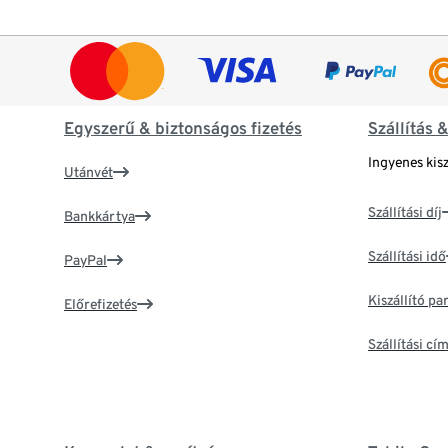
Egyszerű & biztonságos fizetés
Szállítás 
Ingyenes kisz
Utánvét
Szállítási díj
Bankkártya
Szállítási idő
PayPal
Kiszállító p
Előrefizetés
Szállítási c