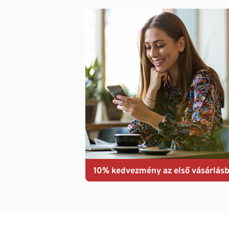
10% kedvezmény az első vásárlásb