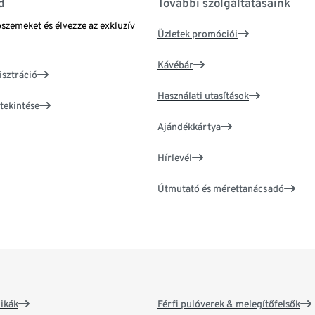
d
További szolgáltatásaink
bszemeket és élvezze az exkluzív
Üzletek promóciói
Kávébár
isztráció
Használati utasítások
tekintése
Ajándékkártya
Hírlevél
Útmutató és mérettanácsadó
ikák
Férfi pulóverek & melegítőfelsők