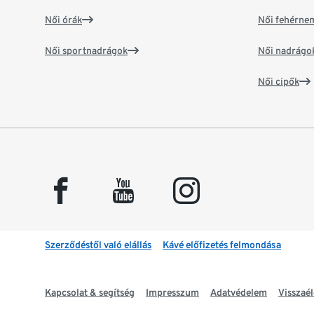
Női órák
Női fehérne
Női sportnadrágok
Női nadrágo
Női cipők
facebook
youtube
instagram
Szerződéstől való elállás
Kávé előfizetés felmondása
Kapcsolat & segítség
Impresszum
Adatvédelem
Visszaél