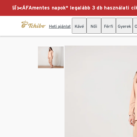
🛒✂️ÁFAmentes napok* legalább 3 db használati cik
Heti ajánlat
Kávé
Női
Férfi
Gyerek
O