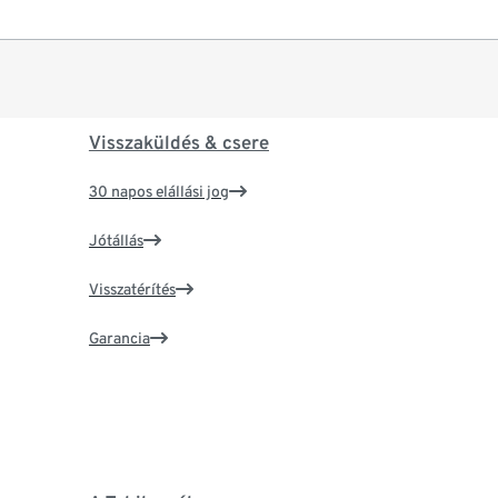
Visszaküldés & csere
30 napos elállási jog
Jótállás
Visszatérítés
Garancia