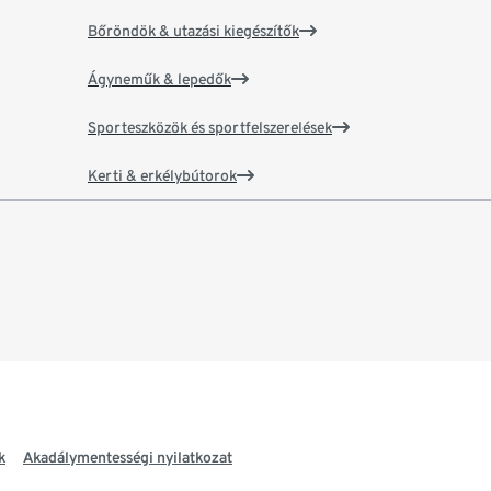
Bőröndök & utazási kiegészítők
Ágyneműk & lepedők
Sporteszközök és sportfelszerelések
Kerti & erkélybútorok
k
Akadálymentességi nyilatkozat