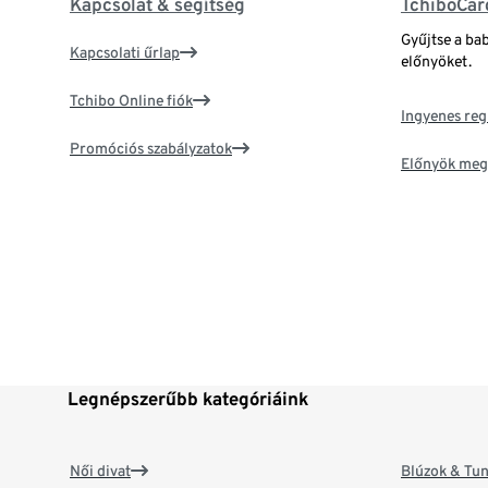
Kapcsolat & segítség
TchiboCar
Gyűjtse a ba
Kapcsolati űrlap
előnyöket.
Tchibo Online fiók
Ingyenes reg
Promóciós szabályzatok
Előnyök meg
Legnépszerűbb kategóriáink
Női divat
Blúzok & Tun