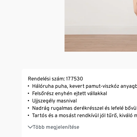
Rendelési szám: 177530
Hálóruha puha, kevert pamut-viszkóz anyag
Felsőrész enyhén ejtett vállakkal
Ujjszegély masnival
Nadrág rugalmas derékrésszel és lefelé bővül
Tartós és a mosást rendkívül jól tűrő, kiváló
Ez a pizsama támogatja a termelőket.
Több megjelenítése