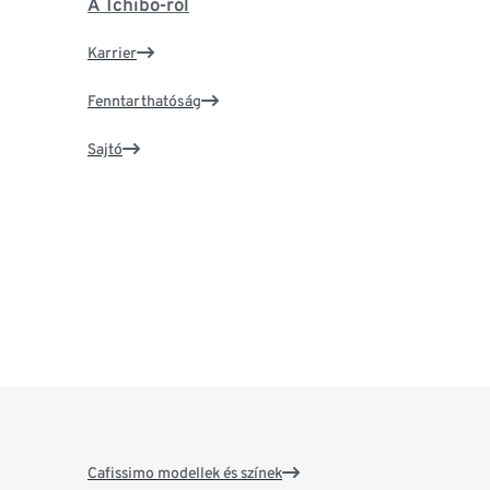
A Tchibo-ról
Karrier
Fenntarthatóság
Sajtó
Cafissimo modellek és színek