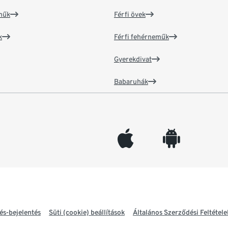
műk
Férfi övek
k
Férfi fehérneműk
Gyerekdivat
Babaruhák
appleinc
android
és-bejelentés
Süti (cookie) beállítások
Általános Szerződési Feltétele