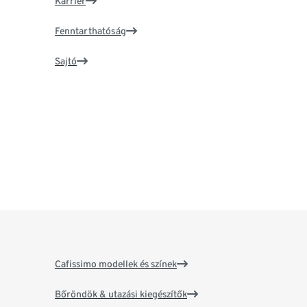
Karrier
Fenntarthatóság
Sajtó
Cafissimo modellek és színek
Bőröndök & utazási kiegészítők