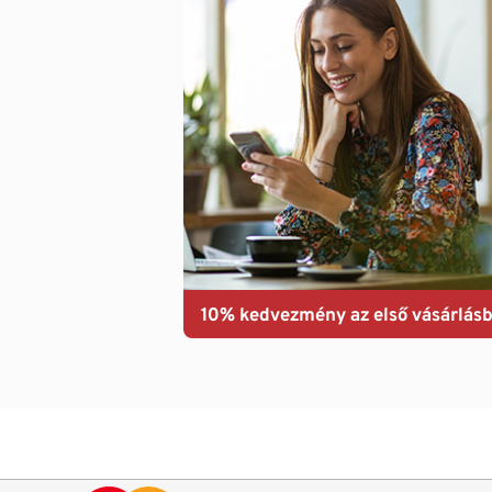
10% kedvezmény az első vásárlásb