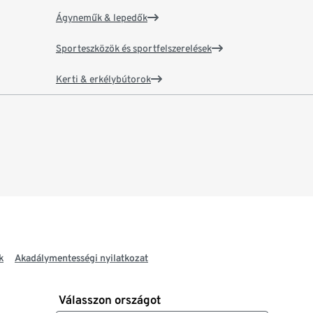
Ágyneműk & lepedők
Sporteszközök és sportfelszerelések
Kerti & erkélybútorok
k
Akadálymentességi nyilatkozat
Válasszon országot