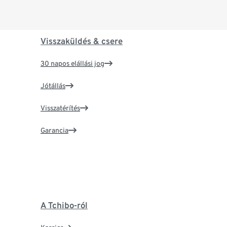
Visszaküldés & csere
30 napos elállási jog
Jótállás
Visszatérítés
Garancia
A Tchibo-ról