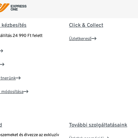
& kézbesítés
Click & Collect
állítás 24 990 Ft felett
Üzletkereső
artnerünk
ím módosítása
d
További szolgáltatásaink
bszemeket és élvezze az exkluzív