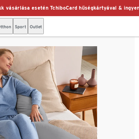
k vásárlása esetén TchiboCard hűségkártyával & ingyen
tthon
Sport
Outlet