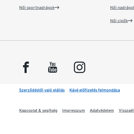
Női sportnadrágok
Női nadrágo
Női cipők
facebook
youtube
instagram
Szerződéstől való elállás
Kávé előfizetés felmondása
Kapcsolat & segítség
Impresszum
Adatvédelem
Visszaél