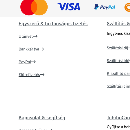
Egyszerű & biztonságos fizetés
Szállítás 
Ingyenes kisz
Utánvét
Szállítási díj
Bankkártya
Szállítási idő
PayPal
Kiszállító p
Előrefizetés
Szállítási c
Kapcsolat & segítség
TchiboCar
Gyűjtse a ba