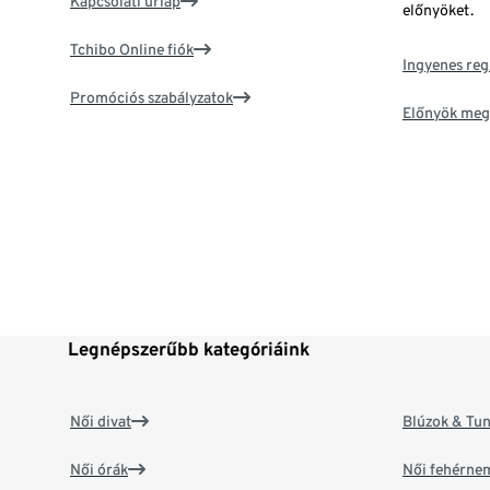
Kapcsolati űrlap
előnyöket.
Tchibo Online fiók
Ingyenes reg
Promóciós szabályzatok
Előnyök meg
Legnépszerűbb kategóriáink
Női divat
Blúzok & Tun
Női órák
Női fehérne