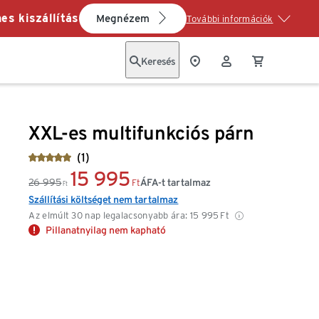
es kiszállítás
Megnézem
További információk
Keresés
XXL-es multifunkciós párn
(1)
15 995
26 995
ÁFA-t tartalmaz
Ft
Ft
Szállítási költséget nem tartalmaz
Az elmúlt 30 nap legalacsonyabb ára:
15 995
Ft
Pillanatnyilag nem kapható