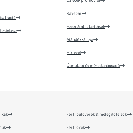
Üzletek promóciói
Kávébár
isztráció
Használati utasítások
tekintése
Ajándékkártya
Hírlevél
Útmutató és mérettanácsadó
ikák
Férfi pulóverek & melegítőfelsők
műk
Férfi övek