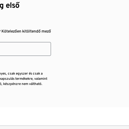
g első
* Kötelezően kitöltendő mező
nyes, csak egyszer és csak a
kapszulás termékekre, valamint
, készpénzre nem váltható.