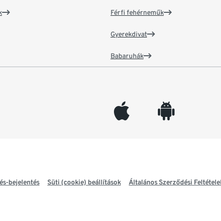
k
Férfi fehérneműk
Gyerekdivat
Babaruhák
appleinc
android
és-bejelentés
Süti (cookie) beállítások
Általános Szerződési Feltétele