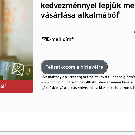
kedvezménnyel lepjük me
vásárlása alkalmából¹
E-mail cím*
Feliratkozom a hírlevélre
¹ Az utalvány a sikeres regisztrációt követő 1 hónapig érvé
www.tchibo.hu oldalon beváltható. Nem érvényes kávéra, 
ól¹
ajándékkártyákra, más kedvezményekkel nem összevonható