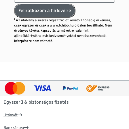
Feliratkozom a hírlevélre
¹ Az utalvány a sikeres regisztrációt követő 1 hónapig érvényes,
csak egyszer és csak a www.tchibo.hu oldalon beváltható. Nem
érvényes kávéra, kapszulás termékekre, valamint
ajándékkártyákra, más kedvezményekkel nem összevonható,
készpénzre nem váltható.
Egyszerű & biztonságos fizetés
Utánvét
Bankkártya