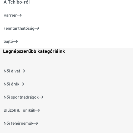
A Tchibo-ról
Karrier
Fenntarthatóság
Sajtó
Legnépszerűbb kategóriáink
Női divat
Női órák
Női sportnadrágok
Blúzok & Tunikák
Női fehérneműk