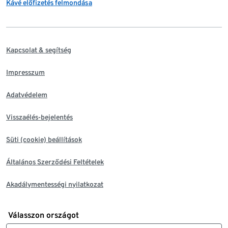
Kávé előfizetés felmondása
Kapcsolat & segítség
Impresszum
Adatvédelem
Visszaélés-bejelentés
Süti (cookie) beállítások
Általános Szerződési Feltételek
Akadálymentességi nyilatkozat
Válasszon országot