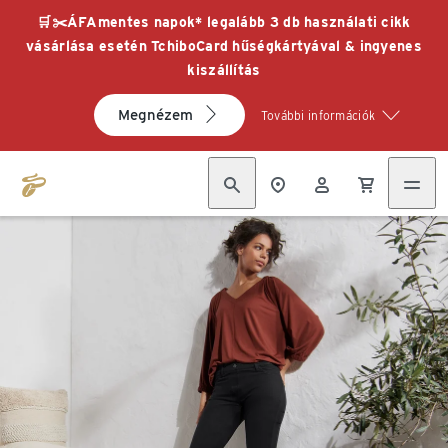
🛒✂️ÁFAmentes napok* legalább 3 db használati cikk
vásárlása esetén TchiboCard hűségkártyával & ingyenes
kiszállítás
Megnézem
További információk