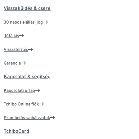
Visszaküldés & csere
30 napos elállási jog
Jótállás
Visszatérítés
Garancia
Kapcsolat & segítség
Kapcsolati űrlap
Tchibo Online fiók
Promóciós szabályzatok
TchiboCard