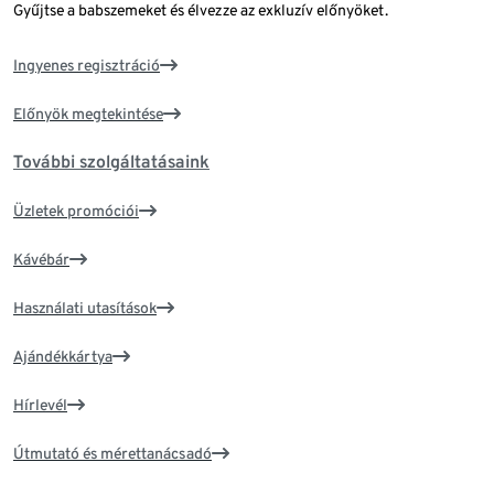
Gyűjtse a babszemeket és élvezze az exkluzív előnyöket.
Ingyenes regisztráció
Előnyök megtekintése
További szolgáltatásaink
Üzletek promóciói
Kávébár
Használati utasítások
Ajándékkártya
Hírlevél
Útmutató és mérettanácsadó