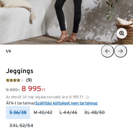
1/6
Jeggings
(9)
8 995
9 995
Ft
Ft
Az elmúlt 30 nap legalacsonyabb ára:
8 995
Ft
ÁFA-t tartalmaz
Szállítási költséget nem tartalmaz
S 36/38
M 40/42
L 44/46
XL 48/50
XXL 52/54