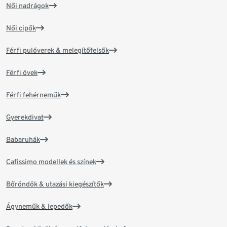
Női nadrágok
Női cipők
Férfi pulóverek & melegítőfelsők
Férfi övek
Férfi fehérneműk
Gyerekdivat
Babaruhák
Cafissimo modellek és színek
Bőröndök & utazási kiegészítők
Ágyneműk & lepedők