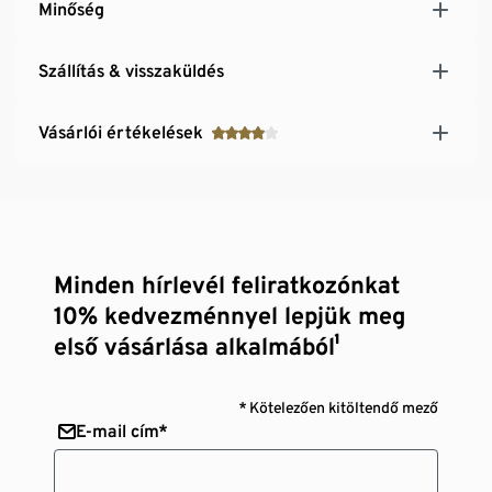
Minőség
Szállítás & visszaküldés
Vásárlói értékelések
Minden hírlevél feliratkozónkat
10% kedvezménnyel lepjük meg
első vásárlása alkalmából¹
* Kötelezően kitöltendő mező
E-mail cím*