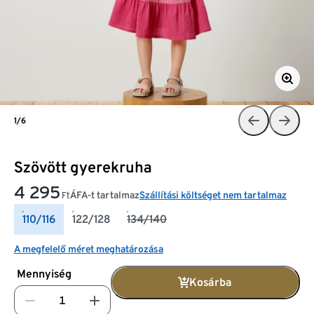
1/6
Szövött gyerekruha
4 295
ÁFA-t tartalmaz
Szállítási költséget nem tartalmaz
Ft
110/116
122/128
134/140
A megfelelő méret meghatározása
Mennyiség
Kosárba