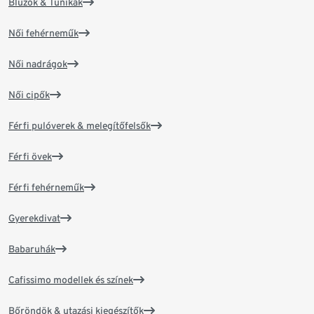
Blúzok & Tunikák
Női fehérneműk
Női nadrágok
Női cipők
Férfi pulóverek & melegítőfelsők
Férfi övek
Férfi fehérneműk
Gyerekdivat
Babaruhák
Cafissimo modellek és színek
Bőröndök & utazási kiegészítők