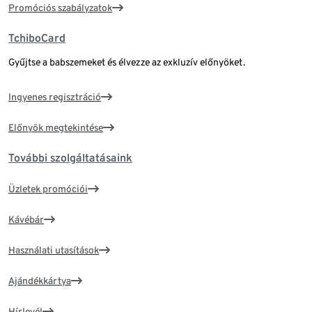
Promóciós szabályzatok
TchiboCard
Gyűjtse a babszemeket és élvezze az exkluzív előnyöket.
Ingyenes regisztráció
Előnyök megtekintése
További szolgáltatásaink
Üzletek promóciói
Kávébár
Használati utasítások
Ajándékkártya
Hírlevél