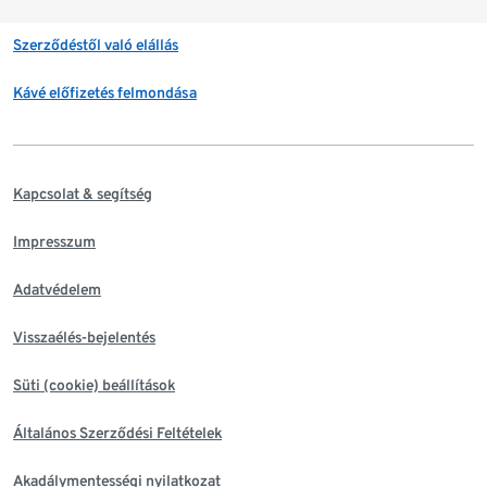
Szerződéstől való elállás
Kávé előfizetés felmondása
Kapcsolat & segítség
Impresszum
Adatvédelem
Visszaélés-bejelentés
Süti (cookie) beállítások
Általános Szerződési Feltételek
Akadálymentességi nyilatkozat