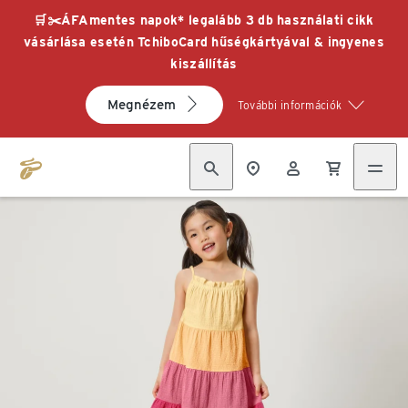
🛒✂️ÁFAmentes napok* legalább 3 db használati cikk
vásárlása esetén TchiboCard hűségkártyával & ingyenes
kiszállítás
Megnézem
További információk