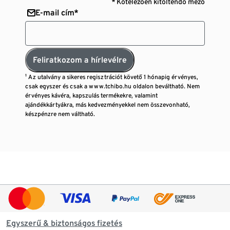
* Kötelezően kitöltendő mező
E-mail cím*
Feliratkozom a hírlevélre
¹ Az utalvány a sikeres regisztrációt követő 1 hónapig érvényes,
csak egyszer és csak a www.tchibo.hu oldalon beváltható. Nem
érvényes kávéra, kapszulás termékekre, valamint
ajándékkártyákra, más kedvezményekkel nem összevonható,
készpénzre nem váltható.
Egyszerű & biztonságos fizetés