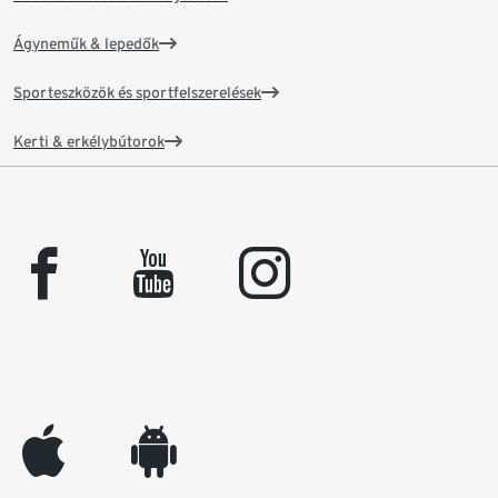
Ágyneműk & lepedők
Sporteszközök és sportfelszerelések
Kerti & erkélybútorok
facebook
youtube
instagram
appleinc
android