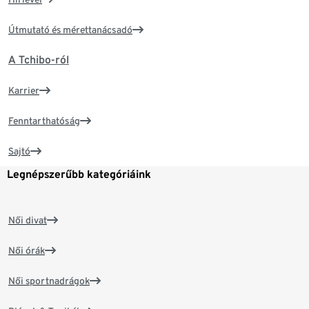
Útmutató és mérettanácsadó
A Tchibo-ról
Karrier
Fenntarthatóság
Sajtó
Legnépszerűbb kategóriáink
Női divat
Női órák
Női sportnadrágok