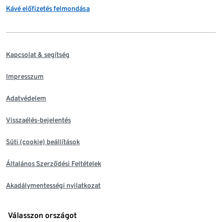
Kávé előfizetés felmondása
Kapcsolat & segítség
Impresszum
Adatvédelem
Visszaélés-bejelentés
Süti (cookie) beállítások
Általános Szerződési Feltételek
Akadálymentességi nyilatkozat
Válasszon országot