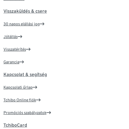
Visszaküldés & csere
30 napos elállási jog
Jótállás
Visszatérítés
Garancia
Kapcsolat & segítség
Kapcsolati űrlap
Tchibo Online fiók
Promóciós szabályzatok
TchiboCard