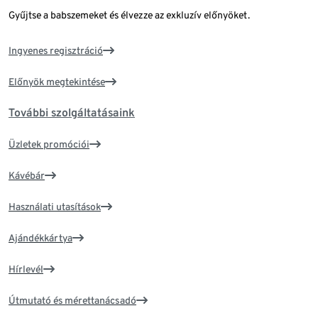
Gyűjtse a babszemeket és élvezze az exkluzív előnyöket.
Ingyenes regisztráció
Előnyök megtekintése
További szolgáltatásaink
Üzletek promóciói
Kávébár
Használati utasítások
Ajándékkártya
Hírlevél
Útmutató és mérettanácsadó