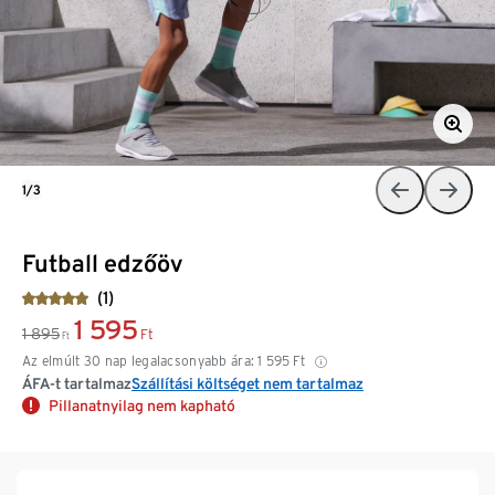
1/3
Futball edzőöv
(1)
1 595
1 895
Ft
Ft
Az elmúlt 30 nap legalacsonyabb ára:
1 595
Ft
ÁFA-t tartalmaz
Szállítási költséget nem tartalmaz
Pillanatnyilag nem kapható