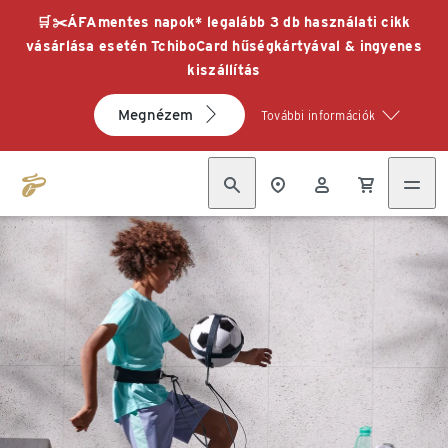
🛒✂️ÁFAmentes napok* legalább 3 db használati cikk
vásárlása esetén TchiboCard hűségkártyával & ingyenes
kiszállítás
Megnézem
További információk