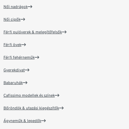
Női nadrágok
Női cipők
Férfi pulóverek & melegítőfelsők
Férfi övek
Férfi fehérneműk
Gyerekdivat
Babaruhák
Cafissimo modellek és színek
Bőröndök & utazási kiegészítők
Ágyneműk & lepedők