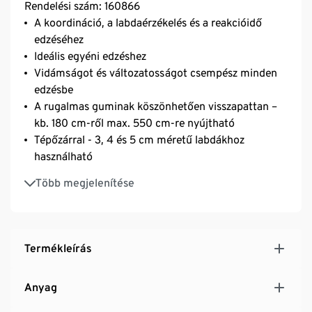
Rendelési szám: 160866
A koordináció, a labdaérzékelés és a reakcióidő
edzéséhez
Ideális egyéni edzéshez
Vidámságot és változatosságot csempész minden
edzésbe
A rugalmas guminak köszönhetően visszapattan –
kb. 180 cm-ről max. 550 cm-re nyújtható
Tépőzárral - 3, 4 és 5 cm méretű labdákhoz
használható
Állítható hosszúságú, kényelmes neoprén deréköv -
Több megjelenítése
kb. 65–95 cm
Nem kell többé a labda után szaladgálni
A készlet a labdát nem tartalmazza
Termékleírás
Anyag