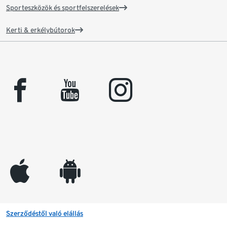
Sporteszközök és sportfelszerelések
Kerti & erkélybútorok
facebook
youtube
instagram
appleinc
android
Szerződéstől való elállás