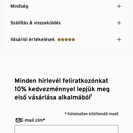
Minőség
Szállítás & visszaküldés
Vásárlói értékelések
Minden hírlevél feliratkozónkat
10% kedvezménnyel lepjük meg
első vásárlása alkalmából¹
* Kötelezően kitöltendő mező
E-mail cím*