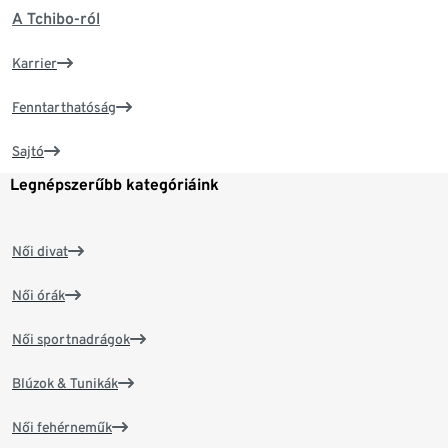
A Tchibo-ról
Karrier
Fenntarthatóság
Sajtó
Legnépszerűbb kategóriáink
Női divat
Női órák
Női sportnadrágok
Blúzok & Tunikák
Női fehérneműk