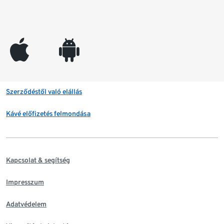
appleinc
android
Szerződéstől való elállás
Kávé előfizetés felmondása
Kapcsolat & segítség
Impresszum
Adatvédelem