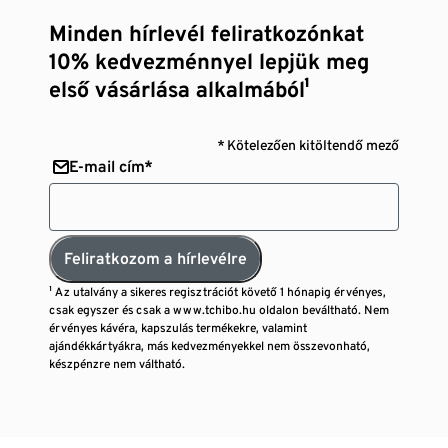
Minden hírlevél feliratkozónkat
10% kedvezménnyel lepjük meg
első vásárlása alkalmából¹
* Kötelezően kitöltendő mező
E-mail cím*
Feliratkozom a hírlevélre
¹ Az utalvány a sikeres regisztrációt követő 1 hónapig érvényes,
csak egyszer és csak a www.tchibo.hu oldalon beváltható. Nem
érvényes kávéra, kapszulás termékekre, valamint
ajándékkártyákra, más kedvezményekkel nem összevonható,
készpénzre nem váltható.