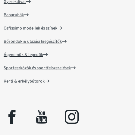
Gyerekdivat
Babaruhák
Cafissimo modellek és színek
Bőröndök & utazási kiegészítők
Ágyneműk & lepedők
Sporteszközök és sportfelszerelések
Kerti & erkélybútorok
facebook
youtube
instagram