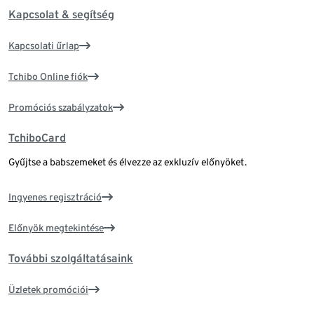
Kapcsolat & segítség
Kapcsolati űrlap
Tchibo Online fiók
Promóciós szabályzatok
TchiboCard
Gyűjtse a babszemeket és élvezze az exkluzív előnyöket.
Ingyenes regisztráció
Előnyök megtekintése
További szolgáltatásaink
Üzletek promóciói