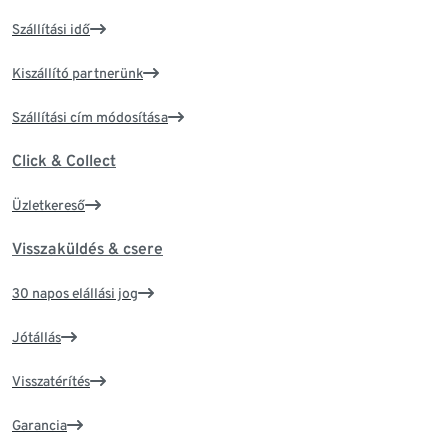
Szállítási idő
Kiszállító partnerünk
Szállítási cím módosítása
Click & Collect
Üzletkereső
Visszaküldés & csere
30 napos elállási jog
Jótállás
Visszatérítés
Garancia