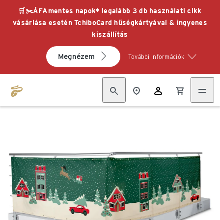
🛒✂️ÁFAmentes napok* legalább 3 db használati cikk
vásárlása esetén TchiboCard hűségkártyával & ingyenes
kiszállítás
Megnézem
További információk