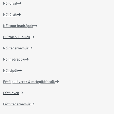
Női divat
Női órák
Női sportnadrágok
Blúzok & Tunikák
Női fehérneműk
Női nadrágok
Női cipők
Férfi pulóverek & melegítőfelsők
Férfi övek
Férfi fehérneműk