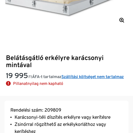
Belátásgátló erkélyre karácsonyi
mintával
19 995
ÁFA-t tartalmaz
Szállítási költséget nem tartalmaz
Ft
Pillanatnyilag nem kapható
Rendelési szám: 209809
Karácsonyi-téli díszítés erkélyre vagy kerítésre
Zsinórral rögzíthető az erkélykorláthoz vagy
kerítéshez