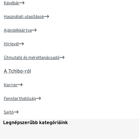
Kávébár
Használati utasítások
Ajándékkártya
Hírlevél
Útmutató és mérettanácsadó
A Tchibo-ról
Karrier
Fenntarthatóság
Sajtó
Legnépszerűbb kategóriáink