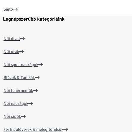
Sajtó
Legnépszerűbb kategóriáink
Női divat
Női órák
Női sportnadrágok
Blúzok & Tunikák
Női fehérneműk
Női nadrágok
Női cipők
Férfi pulóverek & melegítőfelsők