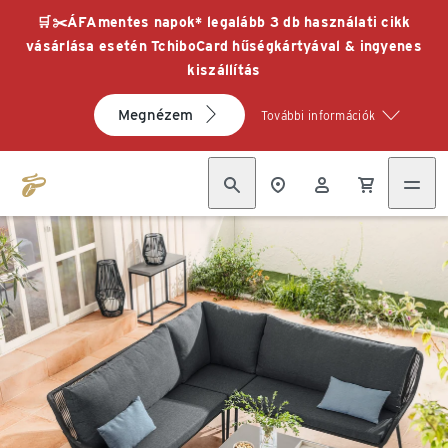
🛒✂️ÁFAmentes napok* legalább 3 db használati cikk
vásárlása esetén TchiboCard hűségkártyával & ingyenes
kiszállítás
Megnézem
További információk