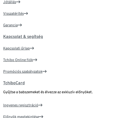
Jótállás
Visszatérítés
Garancia
Kapcsolat & segítség
Kapcsolati űrlap
Tchibo Online fiók
Promóciós szabályzatok
TchiboCard
Gyűjtse a babszemeket és élvezze az exkluzív előnyöket.
Ingyenes regisztráció
Előnyök megtekintése