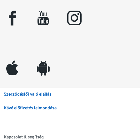
facebook
youtube
instagram
appleinc
android
Szerződéstől való elállás
Kávé előfizetés felmondása
Kapcsolat & segítség