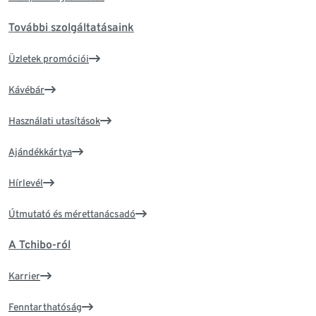
További szolgáltatásaink
Üzletek promóciói
Kávébár
Használati utasítások
Ajándékkártya
Hírlevél
Útmutató és mérettanácsadó
A Tchibo-ról
Karrier
Fenntarthatóság