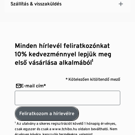
Szállítás & visszaküldés
Minden hírlevél feliratkozónkat
10% kedvezménnyel lepjük meg
első vásárlása alkalmából¹
* Kötelezően kitöltendő mező
E-mail cím*
Feliratkozom a hírlevélre
¹ Az utalvány a sikeres regisztrációt követő 1 hónapig érvényes,
csak egyszer és csak a www.tchibo.hu oldalon beváltható. Nem
érvényes kávéra, kapszulás termékekre, valamint