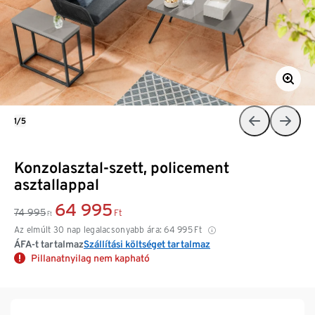
1/5
Konzolasztal-szett, policement
asztallappal
64 995
74 995
Ft
Ft
Az elmúlt 30 nap legalacsonyabb ára:
64 995
Ft
ÁFA-t tartalmaz
Szállítási költséget tartalmaz
Pillanatnyilag nem kapható